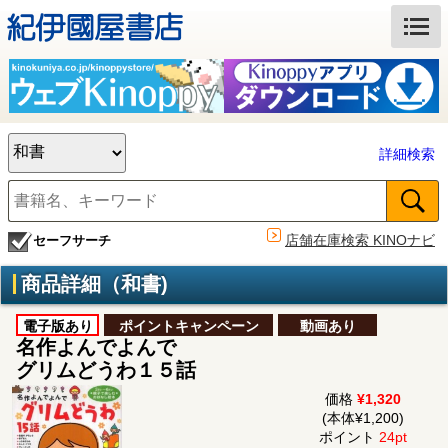
詳細検索
店舗在庫検索 KINOナビ
セーフサーチ
商品詳細（和書)
電子版あり
ポイントキャンペーン
動画あり
名作よんでよんで
グリムどうわ１５話
価格
¥1,320
(本体¥1,200)
ポイント
24pt