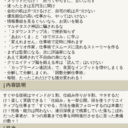
・メリットだらけ！ 黙ってやらずに、言いふらす
・迷ったときは五円玉に聞け
・会社の机は片づけるけど、自宅の机は片づけない
・優先順位の高い仕事から、やってはいけない
・情報番組を見るぐらいなら、お笑いを観る
・マルチタスク神話に騙されるな
・「２ダウン３アップ法」で挫折知らず
・「あおいくま」と「ゆでガエル」に学ぶ
・「変えれません」仕事術で定時に帰れます
・「シナリオ作家」仕事術でスムーズに流れるストーリーを作る
・まずは監督になる。次に評論家になる
・あえて束縛されて不自由の身になる
・クリエイティブ脳を鍛える本は「読んで」はいけない
・「カップラーメン速読法」で、良質なインプットを増やしまくる
・分解して分解しまくれ。「因数分解仕事術」
・毎朝、たったこれだけでも随分変われる！
内容説明
すぐやる技術はマインドが１割。仕組み作りが９割。マネするだ
け！楽しく実践できる！「仕組み」を一挙公開。頭を使うクリエイ
ティブな仕事まで「すぐやる」方法を徹底フォローするのは本書だ
け！性格・能力は問わない。連日深夜まで残業していた落ちこぼれ
だった著者が、９つの肩書きで仕事を同時進行させるに至った奥儀
の数々！