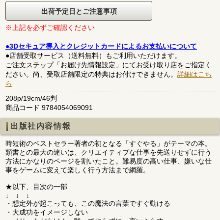
出荷予定日とご注意事項
※上記を必ずご確認ください
●3Dセキュア導入とクレジットカードによるお支払いについて
●店舗受取サービス（送料無料）もご利用いただけます。
ご注文ステップ「お届け先情報設定」にてお受け取り店をご指定く
ださい。尚、受取店舗限定の特典はお付けできません。
詳細はこち
ら
208p/19cm/46判
商品コード 9784054069091
出版社内容情報
時短術のベストセラー著者の初となる「すぐやる」がテーマの本。
類書との最大の違いは、クリエイティブな仕事を先送りせずに行う
方法にかなりのページを割いたこと。難易度の高い仕事、嫌いな仕
事をゲームに変えて楽しく行う方法まで網羅。
★以下、目次の一部
↓ ↓ ↓
・想定外が起こっても、この魔法の言葉ですぐ動ける
・大成功をイメージしない