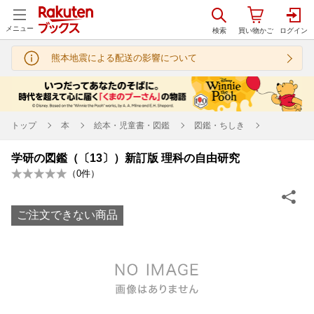
メニュー
熊本地震による配送の影響について
トップ
本
絵本・児童書・図鑑
図鑑・ちしき
学研の図鑑（〔13〕）新訂版 理科の自由研究
（
0
件）
ご注文できない商品