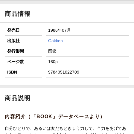
【スタンプカード】楽天ポイントもらえる＆抽選で豪華景品
が当たる！
商品情報
エントリー＆3,000円以上購入で無料データSIM（3GB/月プ
ラン）が当たる！
発売日
1986年07月
楽天モバイル紹介キャンペーンの拡散で300円OFFクーポン
進呈
出版社
Gakken
条件達成で楽天限定・宝塚歌劇 宙組貸切公演ペアチケット
発行形態
図鑑
が当たる
ページ数
160p
ISBN
9784051022709
商品説明
内容紹介（「BOOK」データベースより）
自分ひとりで、あるいは友だちときょう力して、全力をあげてあ