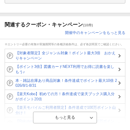
関連するクーポン・キャンペーン
(10件)
開催中のキャンペーンをもっと見る
※エントリー必要の有無や実施期間等の各種詳細条件は、必ず各説明頁でご確認ください。
【対象者限定】全ジャンル対象！ポイント最大3倍 おかえ
りキャンペーン
【ポイント3倍】図書カードNEXT利用でお得に読書を楽し
もう♪
本・雑誌在庫あり商品対象！条件達成でポイント最大10倍 2
026/8/1-8/31
【楽天Kobo】初めての方！条件達成で楽天ブックス購入分
がポイント20倍
【楽天モバイルご利用者限定】条件達成で100万ポイント山
分け！
【Rakuten Fashion×楽天ブックス】条件達成で10万ポイン
ト山分け