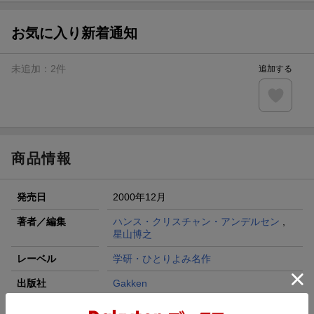
【スタンプカード】楽天ポイントもらえる＆抽選で豪華景品
が当たる！
お気に入り新着通知
エントリー＆3,000円以上購入で無料データSIM（3GB/月プ
ラン）が当たる！
未追加：
2
件
追加する
楽天モバイル紹介キャンペーンの拡散で300円OFFクーポン
進呈
条件達成で楽天限定・宝塚歌劇 宙組貸切公演ペアチケット
が当たる
商品情報
発売日
2000年12月
著者／編集
ハンス・クリスチャン・アンデルセン
,
星山博之
レーベル
学研・ひとりよみ名作
出版社
Gakken
発行形態
全集・双書