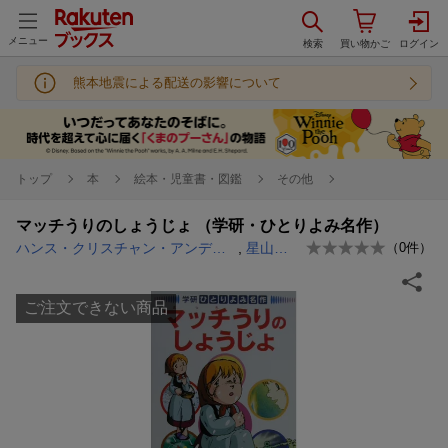
メニュー
熊本地震による配送の影響について
トップ
本
絵本・児童書・図鑑
その他
マッチうりのしょうじょ （学研・ひとりよみ名作）
ハンス・クリスチャン・アンデルセン
,
星山博之
（
0
件）
ご注文できない商品