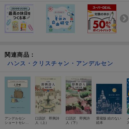
関連商品
：
ハンス・クリスチャン・アンデルセン
アンデルセン
口語訳 即興詩
口語訳 即興詩
愛蔵版 絵のない
ショートセレク
人（上）
人（下）
絵本
ション 人魚姫