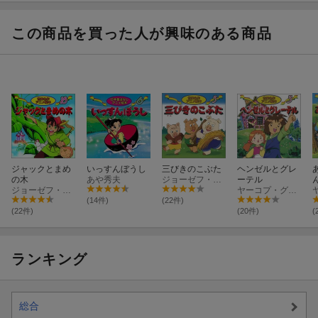
この商品を買った人が興味のある商品
ジャックとまめ
いっすんぼうし
三びきのこぶた
ヘンゼルとグレ
の木
あや秀夫
ジョーゼフ・ジェイコブズ
ーテル
ジョーゼフ・ジェイコブズ
ヤーコプ・グリム
(14件)
(22件)
(22件)
(20件)
(
ランキング
総合