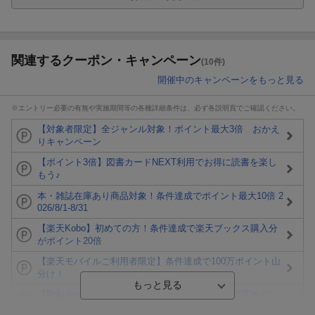
関連するクーポン・キャンペーン
(10件)
開催中のキャンペーンをもっと見る
※エントリー必要の有無や実施期間等の各種詳細条件は、必ず各説明頁でご確認ください。
【対象者限定】全ジャンル対象！ポイント最大3倍 おかえ
りキャンペーン
【ポイント3倍】図書カードNEXT利用でお得に読書を楽し
もう♪
本・雑誌在庫あり商品対象！条件達成でポイント最大10倍 2
026/8/1-8/31
【楽天Kobo】初めての方！条件達成で楽天ブックス購入分
がポイント20倍
【楽天モバイルご利用者限定】条件達成で100万ポイント山
分け！
【Rakuten Fashion×楽天ブックス】条件達成で10万ポイン
ト山分け