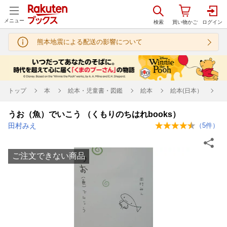
メニュー
熊本地震による配送の影響について
トップ
本
絵本・児童書・図鑑
絵本
絵本(日本）
うお（魚）でいこう （くもりのちはれbooks）
田村みえ
（
5
件）
ご注文できない商品