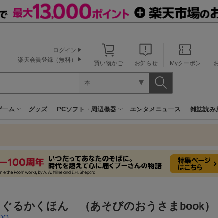
ログイン
楽天会員登録（無料）
買い物かご
お知らせ
Myクーポン
本
ゲーム
グッズ
PCソフト・周辺機器
エンタメニュース
雑誌読み
ぐるかくほん （あそびのおうさまbook）
OO