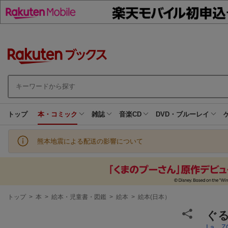
トップ
本・コミック
雑誌
音楽CD
DVD・ブルーレイ
熊本地震による配送の影響について
現
トップ
>
本
>
絵本・児童書・図鑑
>
絵本
>
絵本(日本）
在
地
ぐる
La Z