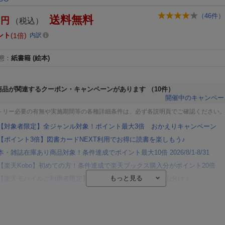
（
46
件）
送料無料
円
（税込）
ント
1倍
内訳
態
：
紙書籍
(絵本)
商品が関連するクーポン・キャンペーンがあります
（10件）
開催中のキャンペー
トリー必要の有無や実施期間等の各種詳細条件は、必ず各説明頁でご確認ください
【対象者限定】全ジャンル対象！ポイント最大3倍 おかえりキャンペーン
【ポイント3倍】図書カードNEXT利用でお得に読書を楽しもう♪
本・雑誌在庫あり商品対象！条件達成でポイント最大10倍 2026/8/1-8/31
【楽天Kobo】初めての方！条件達成で楽天ブックス購入分がポイント20倍
【楽天モバイルご利用者限定】条件達成で100万ポイント山分け！
【Rakuten Fashion×楽天ブックス】条件達成で10万ポイント山分け
【スタンプカード】楽天ポイントもらえる＆抽選で豪華景品が当たる！
楽天モバイル紹介キャンペーンの拡散で300円OFFクーポン進呈