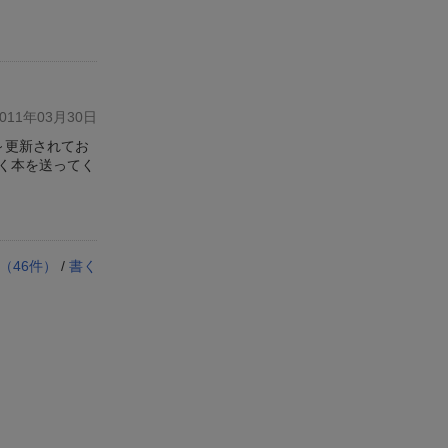
11年03月30日
～更新されてお
く本を送ってく
（
46
件）
/
書く