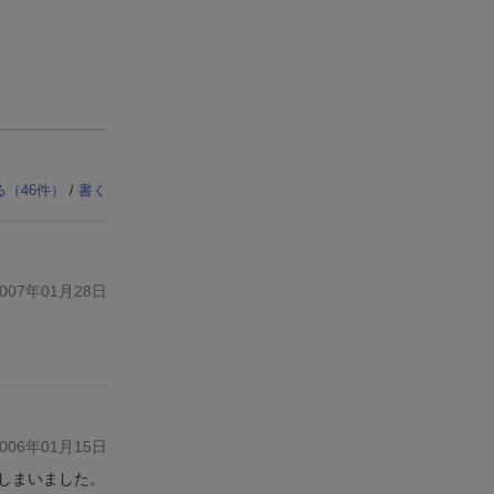
る（
46
件）
/
書く
07年01月28日
06年01月15日
しまいました。