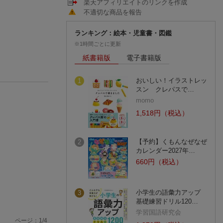
楽天アフィリエイトのリンクを作成
不適切な商品を報告
ランキング：絵本・児童書・図鑑
※1時間ごとに更新
紙書籍版
電子書籍版
おいしい！イラストレッ
1
スン クレパスで…
momo
1,518円（税込）
【予約】くもんなぜなぜ
2
カレンダー2027年…
660円（税込）
小学生の語彙力アップ
3
基礎練習ドリル120…
学習国語研究会
ページ：
1
/
4