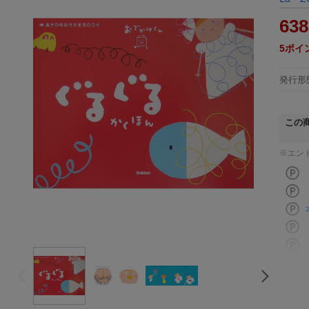
638
5
ポイ
発行形
この
※エン