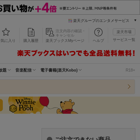
楽天グループのエンタメサービス
本/ゲーム/CD/DVD
注文内容の確認・
楽天市場
キャンセル
楽天ブックス
サービス一覧
お気に入り
購入履歴
楽天ブックスMyページ
ヘルプ
電子書籍
楽天Kobo
雑誌読み放題
楽天マガジン
放題
音楽配信
電子書籍(楽天Kobo)
R18+
音楽配信
楽天ミュージック
動画配信
楽天TV
動画配信ガイド
Rakuten PLAY
無料テレビ
Rチャンネル
チケット
ご注文できない商品