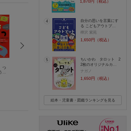
1,870円（税込）
自分の思いを言葉にす
4
る こどもアウトプ…
樺沢 紫苑
1,650円（税込）
ちいかわ タロット 2
5
2枚のオリジナルカ…
 つ
きんぎょが にげた
きって はって つ
くっついた
ナガノ
うぶ
五味太郎
くるえほん のりも
三浦 太郎
の
La ZOO
(2104件)
(1218件)
1,650円（税込）
(1件)
絵本・児童書・図鑑ランキングを見る