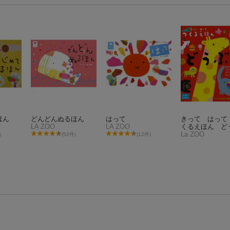
ほん
どんどんぬるほん
はって
きって はって
LA ZOO
LA ZOO
くるえほん ど
つ
La ZOO
)
(52件)
(12件)