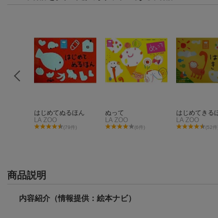
かいてみ
はじめてぬるほん
ぬって
はじめてきる
LA ZOO
LA ZOO
LA ZOO
件)
(79件)
(6件)
(52件
商品説明
内容紹介（情報提供：絵本ナビ）