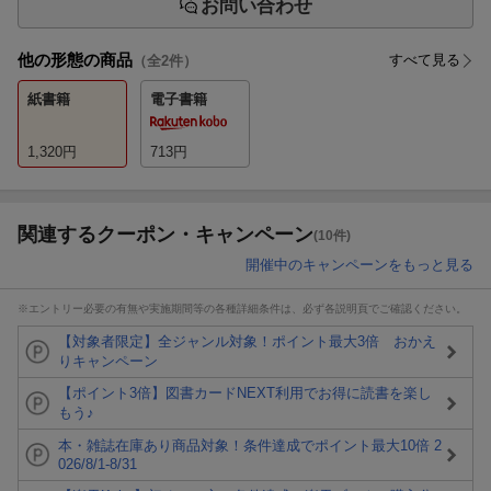
お問い合わせ
他の形態の商品
すべて見る
（全
2
件）
紙書籍
電子書籍
1,320
円
713
円
関連するクーポン・キャンペーン
(10件)
開催中のキャンペーンをもっと見る
※エントリー必要の有無や実施期間等の各種詳細条件は、必ず各説明頁でご確認ください。
【対象者限定】全ジャンル対象！ポイント最大3倍 おかえ
りキャンペーン
【ポイント3倍】図書カードNEXT利用でお得に読書を楽し
もう♪
本・雑誌在庫あり商品対象！条件達成でポイント最大10倍 2
026/8/1-8/31