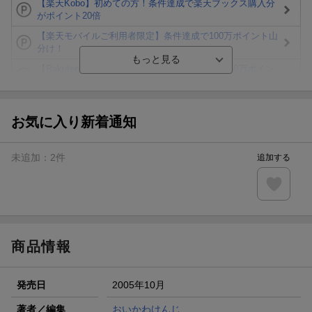
【楽天Kobo】初めての方！条件達成で楽天ブックス購入分
がポイント20倍
【楽天モバイルご利用者限定】条件達成で100万ポイント山
分け！
【Rakuten Fashion×楽天ブックス】条件達成で10万ポイン
ト山分け
【スタンプカード】楽天ポイントもらえる＆抽選で豪華景品
が当たる！
お気に入り新着通知
エントリー＆3,000円以上購入で無料データSIM（3GB/月プ
ラン）が当たる！
未追加：
2
件
追加する
楽天モバイル紹介キャンペーンの拡散で300円OFFクーポン
進呈
条件達成で楽天限定・宝塚歌劇 宙組貸切公演ペアチケット
が当たる
商品情報
発売日
2005年10月
著者／編集
おいかわけんじ
,