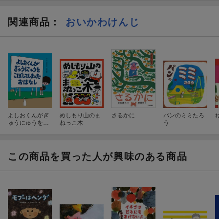
本です。（押し寿司さん 60代・愛知県 ）
関連商品
：
おいかわけんじ
【情報提供・絵本ナビ】
よしおくんがぎ
めしもり山のま
さるかに
パンのミミたろ
ゅうにゅうをこ
ねっこ木
う
ぼしてしまった
おはなし
この商品を買った人が興味のある商品