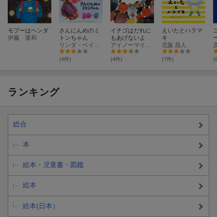
モプーはヘンダ
さんにんめのミ
イチゴはだれに
えいたとハラマ
伊藤 亜和
トンちゃん
もあげないよ
キ
リンダ・ベイリー
アイノーマイヤ・メッツォラ
北阪 昌人
(4件)
(4件)
(7件)
(
ランキング
総合
本
絵本・児童書・図鑑
絵本
絵本(日本）