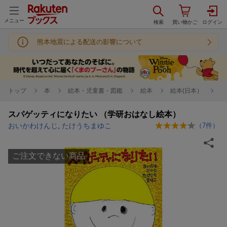
メニュー
熊本地震による配送の影響について
トップ
本
絵本・児童書・図鑑
絵本
絵本(日本）
スパゲッティになりたい （学研おはなし絵本）
おいかわけんじ
,
たけうちまゆこ
（
7
件）
ご注文できない商品