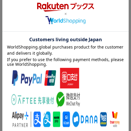
著者情報（「BOOK」データベースより）
おいかわけんじ（オイカワケンジ）
１９９６年ごろから、１００％ＯＲＡＮＧＥとして活動を開始。
イラスト、絵本、漫画など幅広く活躍中
たけうちまゆこ（タケウチマユコ）
１９９６年ごろから、１００％ＯＲＡＮＧＥとして活動を開始。
イラスト、絵本、漫画など幅広く活躍中（本データはこの書籍が
刊行された当時に掲載されていたものです）
内容紹介（情報提供：絵本ナビ）
かわいいもの好きの人ならみんな知ってる「100％ORANG
E」の2人の絵本の新作です。まっ黄色の表紙がインパクト大、
期待通りの可愛さに仕上がっていますよ。「一度なってみたい