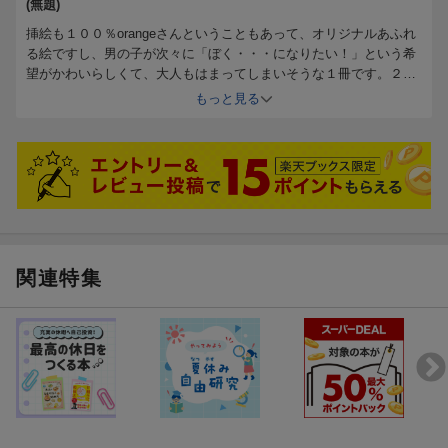
愛くるしい黄色の表紙に惹かれて図書館から借りてきました。
(無題)
挿絵も１００％orangeさんということもあって、オリジナルあふれ
なりたいものが、物であるのに驚きましたが、そうなんだと納
る絵ですし、男の子が次々に「ぼく・・・になりたい！」という希
得して
望がかわいらしくて、大人もはまってしまいそうな１冊です。２歳
の娘はすっかりこのシチュエーションが気に入ったようで、最近
もっと見る
しまう絵にも魅力がありました。
「ぼく・・・になりたい」と言ったりして遊んでいます。
とにかく可愛いんです。
歯磨きが大好きな孫ですが、自分でやりたいだけで、歯ブラシ
を加えて
いるのが好きなんです。案外、歯ブラシさんに憧れていて、ひ
関連特集
ょっとし
た歯ブラシさんになりたい（？）のかもしれませんね！
愛嬌のある可愛い絵なので、読んでいるとしらないうちに、な
りたく
なってしまうのかもしれません。そんな魅力がいっぱいある絵