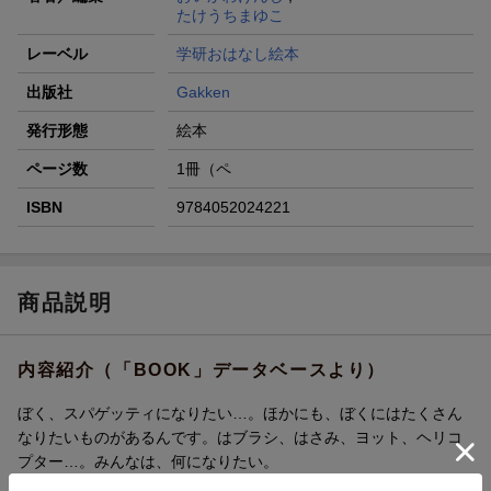
たけうちまゆこ
レーベル
学研おはなし絵本
出版社
Gakken
発行形態
絵本
ページ数
1冊（ペ
ISBN
9784052024221
商品説明
内容紹介（「BOOK」データベースより）
ぼく、スパゲッティになりたい…。ほかにも、ぼくにはたくさん
なりたいものがあるんです。はブラシ、はさみ、ヨット、ヘリコ
プター…。みんなは、何になりたい。