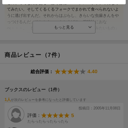
もの」ってなにかある？ぼくはね・・・。スパゲッテイになっ
てみたい。そしてくるくるフォークでまかれて食べられないよ
うに逃げ出すんだ。それからはぶらし、きらいな虫歯きんをや
っつけるんだ。それから、べんとうばこ。腕時計におな
べ・・・。 ひとり部屋の中で男の子が「なってみたいもの」
にぶつぶつ思いをはせている、と考えるとかなり可愛い。そし
てその想像の姿がいちいち絵になっちゃっているのがもっと可
愛い。絶対その姿が描きたくてこの本が出来上がったんだと思
う（笑）。なんでもない、ちょっとした時間のちょっとした想
商品レビュー（7件）
像。そんな子供の楽しい愛しい瞬間が絵本になっちゃいまし
た。
4.40
総合評価：
（絵本ナビ編集長 磯崎園子）
ブックスのレビュー（1件）
100％ORANGEさんの作品は、文も絵も可愛くてハートがある
1人
が次のレビューを参考になったと評価しています
か
投稿日：2005年11月08日
5
評価：
ら大好きです。
たらったらったらったら