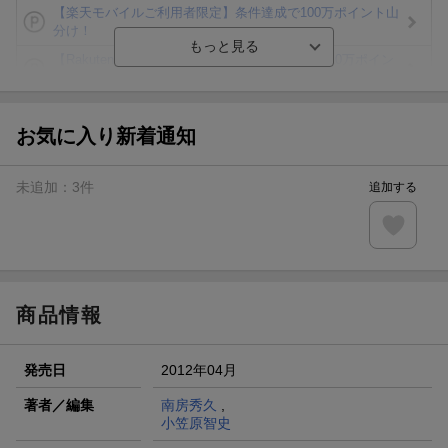
【楽天モバイルご利用者限定】条件達成で100万ポイント山
分け！
【Rakuten Fashion×楽天ブックス】条件達成で10万ポイン
ト山分け
【スタンプカード】楽天ポイントもらえる＆抽選で豪華景品
が当たる！
お気に入り新着通知
エントリー＆3,000円以上購入で無料データSIM（3GB/月プ
ラン）が当たる！
未追加：
3
件
追加する
楽天モバイル紹介キャンペーンの拡散で300円OFFクーポン
進呈
条件達成で楽天限定・宝塚歌劇 宙組貸切公演ペアチケット
が当たる
商品情報
発売日
2012年04月
著者／編集
南房秀久
,
小笠原智史