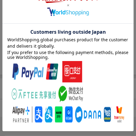
我が家の小学校3年生の娘が、図書館で自ら見つけて一人読みし
ました。
魔法や動物やお医者さんというコンセプトが、娘の好きなもの
と一致していて、とても集中して楽しんで読んでいました。
小学校中学年くらいの女の子の読書にぴったりにも思いまし
た。（まゆみんみんさん 40代・兵庫県 女の子9歳）
【情報提供・絵本ナビ】
商品レビュー（4件）
4.50
総合評価：
ブックスのレビュー（3件）