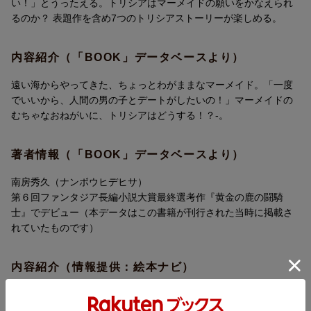
い！」とうったえる。トリシアはマーメイドの願いをかなえられ
るのか？ 表題作を含め7つのトリシアストーリーが楽しめる。
内容紹介（「BOOK」データベースより）
遠い海からやってきた、ちょっとわがままなマーメイド。「一度
でいいから、人間の男の子とデートがしたいの！」マーメイドの
むちゃなおねがいに、トリシアはどうする！？-。
著者情報（「BOOK」データベースより）
南房秀久（ナンボウヒデヒサ）
第６回ファンタジア長編小説大賞最終選考作『黄金の鹿の闘騎
士』でデビュー（本データはこの書籍が刊行された当時に掲載さ
れていたものです）
内容紹介（情報提供：絵本ナビ）