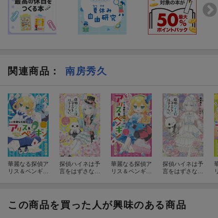
関連商品
：
南房秀久
華麗なる探偵ア
探偵ハイネは予
華麗なる探偵ア
探偵ハイネは予
リス＆ペンギン
言をはずさない
リス＆ペンギン
言をはずさない
ダブル・シャド
フェス・オブ・
マジカル×マジ
ライバル・ウォ
ウズ
ダークネス
カル×マジカル
ーズ
ハウス
この商品を買った人が興味のある商品