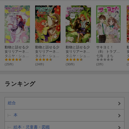
動物と話せる少
動物と話せる少
動物と話せる少
サキヨミ！
女リリアーネ
女リリアーネ
女リリアーネ
（8） トラブル
（5）
タニヤ・シュテーブナー
（7）
タニヤ・シュテーブナー
（4）
タニヤ・シュテーブナー
まみれのデート
七海 まち
作戦！
(25件)
(24件)
(30件)
(2件)
(
ランキング
総合
本
絵本・児童書・図鑑