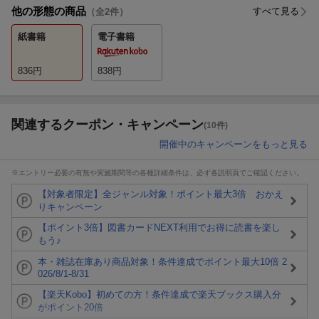
他の形態の商品
すべて見る
（全
2
件）
紙書籍
電子書籍
836
円
838
円
関連するクーポン・キャンペーン
(10件)
開催中のキャンペーンをもっと見る
※エントリー必要の有無や実施期間等の各種詳細条件は、必ず各説明頁でご確認ください。
【対象者限定】全ジャンル対象！ポイント最大3倍 おかえ
りキャンペーン
【ポイント3倍】図書カードNEXT利用でお得に読書を楽し
もう♪
本・雑誌在庫あり商品対象！条件達成でポイント最大10倍 2
026/8/1-8/31
【楽天Kobo】初めての方！条件達成で楽天ブックス購入分
がポイント20倍