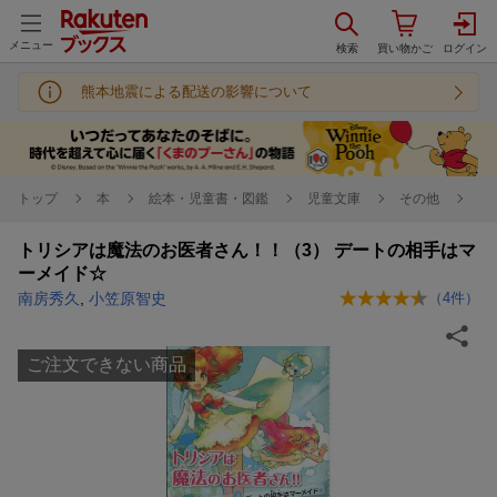
メニュー
熊本地震による配送の影響について
トップ
本
絵本・児童書・図鑑
児童文庫
その他
トリシアは魔法のお医者さん！！（3） デートの相手はマ
ーメイド☆
南房秀久
,
小笠原智史
（
4
件）
ご注文できない商品