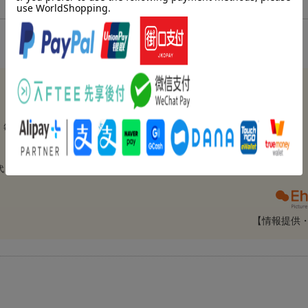
、毎回主人公となる王女様が違います。
代・兵庫県 女の子9歳）
【情報提供