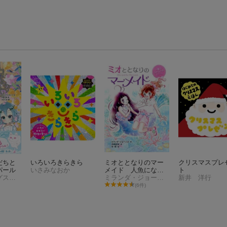
だちと
いろいろきらきら
ミオととなりのマー
クリスマスプレ
パール
いさみなおか
メイド 人魚になれ
ト
アビー・ロングスタッフ
るのはヒミツ。
ミランダ・ジョーンズ
新井 洋行
(6件)