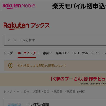
トップ
本・コミック
雑誌
音楽CD
DVD・ブルーレイ
熊本地震による配送の影響について
現
トップ
>
本
>
絵本・児童書・図鑑
>
児童書
>
児童書（外国）
在
地
この商品の新版