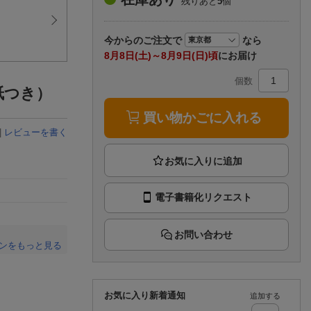
残りあと
5
個
楽天チケット
エンタメニュース
推し楽
今から
のご注文で
なら
8月8日(土)～8月9日(日)頃
にお届け
個数
紙つき）
買い物かごに入れる
|
レビューを書く
電子書籍化リクエスト
お問い合わせ
ンをもっと見る
。
お気に入り新着通知
追加する