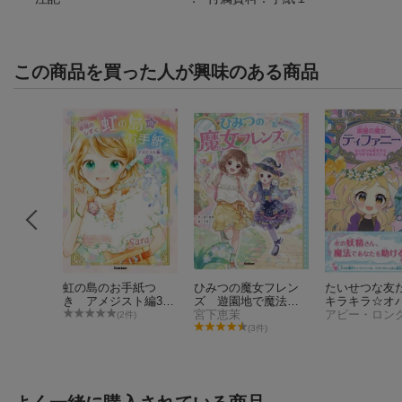
この商品を買った人が興味のある商品
精ハウ
虹の島のお手紙つ
ひみつの魔女フレン
たいせつな友
ァニーの
き アメジスト編3
ズ 遊園地で魔法の
キラキラ☆オ
ケイン
幸福のしずく
やくそく☆
宮下恵茉
(2件)
件)
(3件)