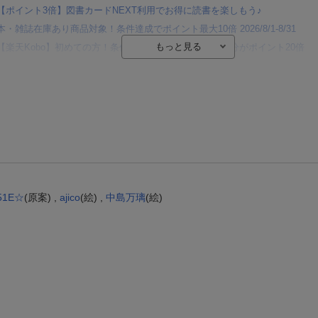
【ポイント3倍】図書カードNEXT利用でお得に読書を楽しもう♪
本・雑誌在庫あり商品対象！条件達成でポイント最大10倍 2026/8/1-8/31
【楽天Kobo】初めての方！条件達成で楽天ブックス購入分がポイント20倍
【楽天モバイルご利用者限定】条件達成で100万ポイント山分け！
【Rakuten Fashion×楽天ブックス】条件達成で10万ポイント山分け
【スタンプカード】楽天ポイントもらえる＆抽選で豪華景品が当たる！
楽天モバイル紹介キャンペーンの拡散で300円OFFクーポン進呈
条件達成で楽天限定・宝塚歌劇 宙組貸切公演ペアチケットが当たる
51E☆
(原案) ,
ajico
(絵) ,
中島万璃
(絵)