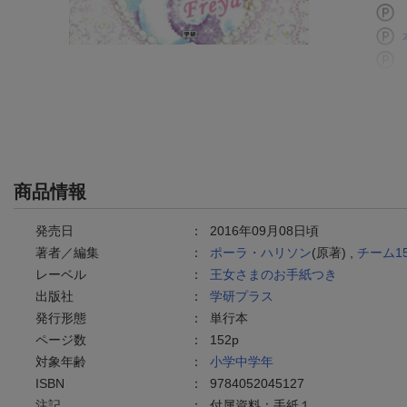
商品情報
発売日
：
2016年09月08日頃
著者／編集
：
ポーラ・ハリソン
(原著) ,
チーム1
レーベル
：
王女さまのお手紙つき
出版社
：
学研プラス
発行形態
：
単行本
ページ数
：
152p
対象年齢
：
小学中学年
ISBN
：
9784052045127
注記
：
付属資料：手紙１