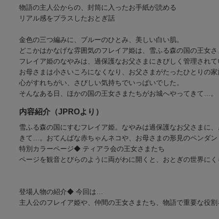
物語の主人公からの、封筒に入ったお手紙が読める
リアル感をプラスしたおとぎ話
金色の三つ編みに、ブルーのひとみ、美しい白い肌。
どこかはかなげな雰囲気のフレイア姫は、雪ふる森の国の王女さ
フレイア姫のなやみは、過保護なお父さまにきびしく管理されて
お母さまは小さいころになくなり、お父さまがたったひとりの家
心がすれちがい、さびしい気持ちでいっぱいでした。
そんなある日、ほかの国の王女さまたちがお城へやってきて…。
内容紹介（JPROより）
雪ふる森の国にすむフレイア姫。なやみは過保護なお父さまに、
きて…。おてんばな赤ちゃんネコや、お母さまの形見のペンダン
特別カラーページ◆ ティアラ会の王女さまたち
ページを観音とびらのように両がわに開くと、おとぎの世界にく
登場人物の紹介◆ 今回は…
主人公のフレイア姫や、仲間の王女さまたち、物語で重要な役割