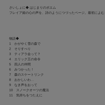
さいしょに◆ はじまりのポエム
フレイア姫の心の声を、詩のようにつづったページ。最初によむ
物語◆
1 かがやく雪の森で
2 そりすべり
3 ティアラ会って？
4 エリック王の命令
5 四人の仲間
6 みつかった！
7 森のスケートリンク
8 おかしいわ…
9 なき声をおって
10 スノークオーツの魔法
11 気持ちをつたえに