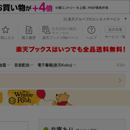
楽天グループのエンタメサービス
本/ゲーム/CD/DVD
注文内容の確認・
楽天市場
キャンセル
楽天ブックス
サービス一覧
お気に入り
購入履歴
楽天ブックスMyページ
ヘルプ
電子書籍
楽天Kobo
雑誌読み放題
楽天マガジン
放題
音楽配信
電子書籍(楽天Kobo)
R18+
音楽配信
楽天ミュージック
動画配信
楽天TV
動画配信ガイド
Rakuten PLAY
無料テレビ
Rチャンネル
チケット
在庫あり