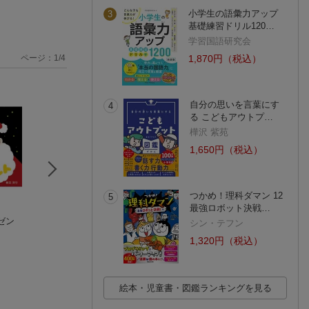
小学生の語彙力アップ
3
基礎練習ドリル120…
学習国語研究会
ページ：
1
/
4
1,870円（税込）
自分の思いを言葉にす
4
る こどもアウトプ…
樺沢 紫苑
1,650円（税込）
つかめ！理科ダマン 12
5
最強ロボット決戦…
ゼン
学研の科学 きらめ
ひみつの魔女フレン
むかしむかしのお
シン・テフン
く宝石結晶
ズ はじめてのマジ
ゃれのひみつ
1,320円（税込）
学研の科学編集部
カル☆ストリート
宮下 恵茉
宝石 紹介
(2件)
絵本・児童書・図鑑ランキングを見る