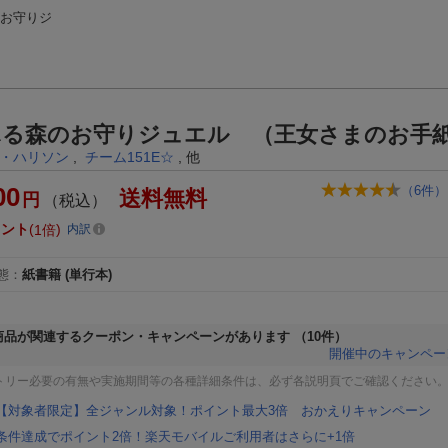
のお守りジ
ふる森のお守りジュエル （王女さまのお手
・ハリソン
,
チーム151E☆
, 他
00
（
6
件）
送料無料
円
（税込）
イント
1倍
内訳
態
：
紙書籍
(単行本)
商品が関連するクーポン・キャンペーンがあります
（10件）
開催中のキャンペー
トリー必要の有無や実施期間等の各種詳細条件は、必ず各説明頁でご確認ください
【対象者限定】全ジャンル対象！ポイント最大3倍 おかえりキャンペーン
条件達成でポイント2倍！楽天モバイルご利用者はさらに+1倍