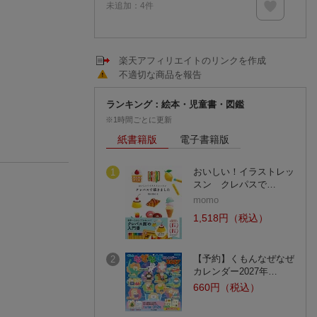
未追加：
4
件
楽天アフィリエイトのリンクを作成
不適切な商品を報告
ランキング：絵本・児童書・図鑑
※1時間ごとに更新
紙書籍版
電子書籍版
おいしい！イラストレッ
1
スン クレパスで…
momo
1,518円（税込）
【予約】くもんなぜなぜ
2
カレンダー2027年…
660円（税込）