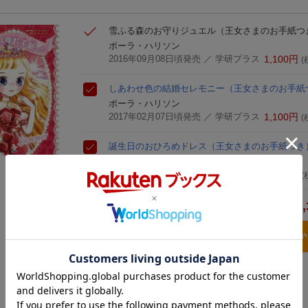
雪ふる森のお守りジュエル
（王女さまのお手紙つ
ポーラ・ハリソン
2016年09月08日頃発売
／ 学研プラス
1,100
円
(
しあわせ色の結婚セレモニー
（王女さまのお手紙
ポーラ・ハリソン
2017年02月07日頃発売
／ 学研プラス
1,100
円
(
誕生日のおひろめドレス
（王女さまのお手紙つき
ポーラ・ハリソン
2016年09月08日頃発売
／ 学研プラス
1,100
円
(
3,
合計
3点とも買い物