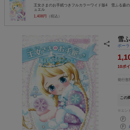
王女さまのお手紙つきフルカラーワイド版4 雪ふる森
ュエル
1,408円
（税込）
雪
ポーラ
1,1
10
ポ
発行形
この
※エン