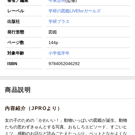
著者／編集
今泉忠明
(監修)
レーベル
学研の図鑑LIVEforガールズ
出版社
学研プラス
発行形態
図鑑
ページ数
144p
対象年齢
小学低学年
ISBN
9784052046292
商品説明
内容紹介（JPROより）
女の子のための「かわいい！」動物いっぱいの図鑑が誕生。動物
たちの思わずきゅんとする写真、おもしろエピソード、すごいヒ
ミツ、感動のお話など読みごたえたっぷり。ペットとなかよくな