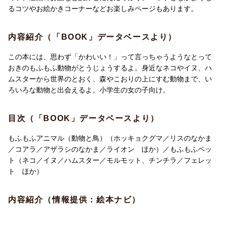
るコツやお絵かきコーナーなどお楽しみページもあります。
内容紹介（「BOOK」データベースより）
この本には、思わず「かわいい！」って言っちゃうようなとって
おきのもふもふ動物がとうじょうするよ。身近なネコやイヌ、ハ
ムスターから世界のとおく、森やこおりの上にすむ動物まで、い
ろいろな動物と出会えるよ。小学生の女の子向け。
目次（「BOOK」データベースより）
もふもふアニマル（動物と鳥）（ホッキョクグマ／リスのなかま
／コアラ／アザラシのなかま／ライオン ほか）／もふもふペッ
ト（ネコ／イヌ／ハムスター／モルモット、チンチラ／フェレッ
ト ほか）
内容紹介（情報提供：絵本ナビ）