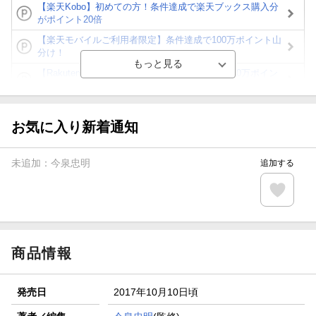
【楽天Kobo】初めての方！条件達成で楽天ブックス購入分
がポイント20倍
【楽天モバイルご利用者限定】条件達成で100万ポイント山
分け！
【Rakuten Fashion×楽天ブックス】条件達成で10万ポイン
ト山分け
【スタンプカード】楽天ポイントもらえる＆抽選で豪華景品
が当たる！
お気に入り新着通知
エントリー＆3,000円以上購入で無料データSIM（3GB/月プ
ラン）が当たる！
未追加：
今泉忠明
追加する
楽天モバイル紹介キャンペーンの拡散で300円OFFクーポン
進呈
条件達成で楽天限定・宝塚歌劇 宙組貸切公演ペアチケット
が当たる
商品情報
発売日
2017年10月10日頃