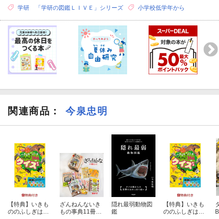
学研 「学研の図鑑ＬＩＶＥ」シリーズ
小学校低学年から
関連商品
：
今泉忠明
【特典】いきも
ざんねんないき
隠れ最弱動物図
【特典】いきも
ののふしぎはっ
もの事典11冊セ
鑑
ののふしぎはっ
けん！ 366ク
ット
けん！ 366ク