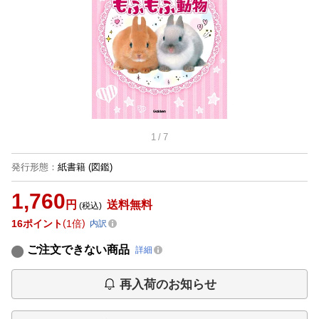
1
/
7
発行形態
：
紙書籍
(図鑑)
1,760
円
送料無料
(税込)
16
ポイント
1倍
内訳
ご注文できない商品
詳細
再入荷のお知らせ