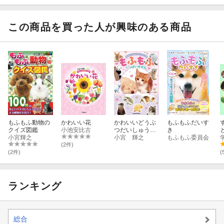
イズ(お風呂ポス
イズ(クリアしお
ター)
り)
この商品を買った人が興味のある商品
もふもふ動物の
かわいい花
かわいいどうぶ
もふもふだいす
クイズ図鑑
小池安比古
つだいしゅうご
き
小宮輝之
う もふもふいっ
小宮 輝之
もふもふ委員会
ぱいずかん
(2件)
(2件)
(
ランキング
総合