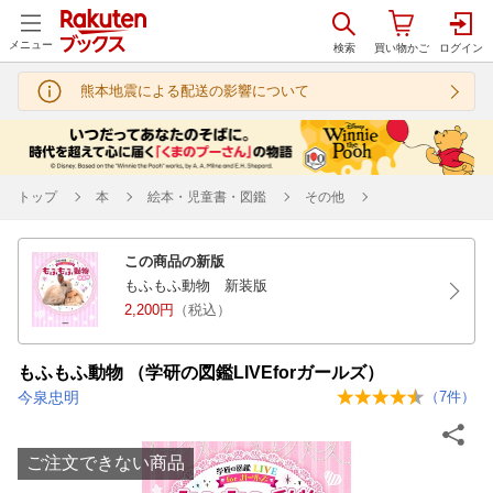
メニュー
熊本地震による配送の影響について
トップ
本
絵本・児童書・図鑑
その他
この商品の新版
もふもふ動物 新装版
2,200円
（税込）
もふもふ動物 （学研の図鑑LIVEforガールズ）
今泉忠明
（
7
件）
ご注文できない商品