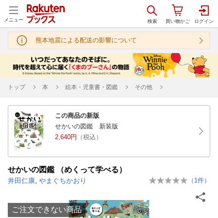
メニュー
熊本地震による配送の影響について
トップ
本
絵本・児童書・図鑑
その他
この商品の新版
せかいの図鑑 新装版
2,640円
（税込）
せかいの図鑑 （めくって学べる）
井田仁康
,
やまぐちかおり
（
1
件）
ご注文できない商品