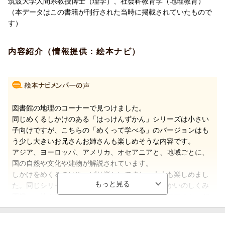
筑波大学人間系教授博士（理学）、社会科教育学（地理教育）
写真がいっぱいの図鑑ページで紹介。
（本データはこの書籍が刊行された当時に掲載されていたもので
す）
「ピラミッドの中には何がある？」
「海のいちばん深いところは
内容紹介（情報提供：絵本ナビ）
どんなふうになっているの？」
と、問いかけがある窓のしかけをめくってみると、
中には、ほのぼのイラストと、くわしい答えが...！
かわいくて、特徴がよくわかるイラストは、
ドイツ在住のやまぐちかおりさんが手がけています。
図書館の地理のコーナーで見つけました。
同じめくるしかけのある「はっけんずかん」シリーズは小さい
これからのグローバル社会を生きる子どもたちには、
子向けですが、こちらの「めくって学べる」のバージョンはも
世界にはさまざまな国と文化があることを知り、
う少し大きいお兄さんお姉さんも楽しめそうな内容です。
柔軟な対応力をつけていくことが重要です。
アジア、ヨーロッパ、アメリカ、オセアニアと、地域ごとに、
国の自然や文化や建物が解説されています。
でも、お子さんが他の国に興味を持つきっかけがなかなかない...
しかけをめくるのはやっぱり楽しいですね。大人も楽しめまし
という時には、このしかけつきの図鑑を使って、
た。同じシリーズの『もののしくみ図鑑』や『きかいのしくみ
クイズ感覚で楽しく知識を増やしていってはいかがでしょうか？
図鑑』も読んでみたいと思います。（クッチーナママさん 40
代・東京都 女の子17歳、女の子14歳、男の子12歳）
監修 井田仁康