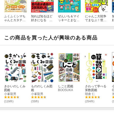
ふくふくシマち
知れば知るほど
ぜんいち＆マイ
にゃんこ大戦争
ゃんとカタチで
好きになる 日
ッキーとまな
でまなぶ！世界
覚える47都道府
本のひみつ
ぶ まいぜんシ
の国
県
スターズの世界
の国ぐに
この商品を買った人が興味のある商品
きかいのしくみ
もののしくみ図
しごと図鑑
さわって学べる
図鑑
鑑
BOOSUKA
算数図鑑
小峯龍男
小峯龍男
朝倉 仁
(119件)
(33件)
(254件)
(