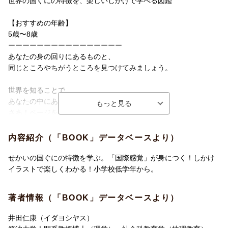
世界の国ぐにの特徴を、楽しいしかけで学べる図鑑
【おすすめの年齢】
5歳〜8歳
ーーーーーーーーーーーーーーーー
あなたの身の回りにあるものと、
同じところやちがうところを見つけてみましょう。
世界を知ることで、
あなたの中にある世界も広がります。
さあ！ページをめくって
世界の国ぐにをめぐる
旅にでかけましょう！
内容紹介（「BOOK」データベースより）
ーーーーーーーーーーーーーーーー
『めくって学べる せかいの図鑑』は、
せかいの国ぐにの特徴を学ぶ。「国際感覚」が身につく！しかけ
世界各国の地理や文化、
イラストで楽しくわかる！小学校低学年から。
世界遺産などの特徴を、
旅するように楽しく学べる図鑑です。
著者情報（「BOOK」データベースより）
世界を7つの地域に分けて、
井田仁康（イダヨシヤス）
地図をめくって学べるしかけページと