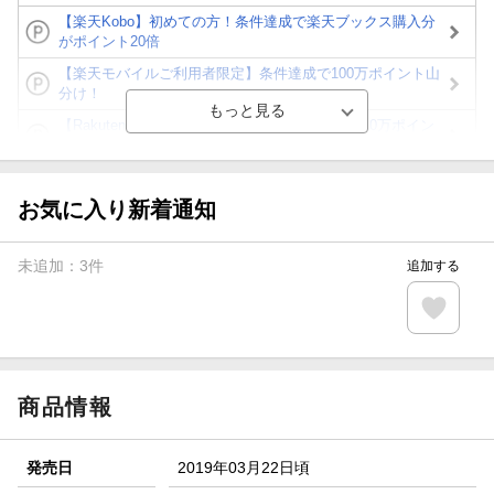
【楽天Kobo】初めての方！条件達成で楽天ブックス購入分
がポイント20倍
【楽天モバイルご利用者限定】条件達成で100万ポイント山
分け！
【Rakuten Fashion×楽天ブックス】条件達成で10万ポイン
ト山分け
【スタンプカード】楽天ポイントもらえる＆抽選で豪華景品
が当たる！
お気に入り新着通知
エントリー＆3,000円以上購入で無料データSIM（3GB/月プ
ラン）が当たる！
未追加：
3
件
追加する
楽天モバイル紹介キャンペーンの拡散で300円OFFクーポン
進呈
条件達成で楽天限定・宝塚歌劇 宙組貸切公演ペアチケット
が当たる
商品情報
発売日
2019年03月22日頃