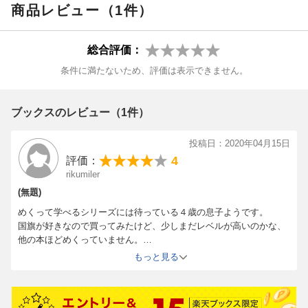
商品レビュー（1件）
【目次】
【情報提供・絵本ナビ】
・せかいのちいき
総合評価：
・せかいのくらし
・東アジアの国ぐに
条件に満たないため、評価は表示できません。
・東アジアはどんなところ？
・西アジアの国ぐに
・西アジアはどんなところ？
ブックスのレビュー（1件）
・ヨーロッパの国ぐに
・ヨーロッパはどんなところ？
投稿日：2020年04月15日
・アフリカの国ぐに
4
評価：
・アフリカはどんなところ？
rikumiler
・北アメリカの国ぐに
(無題)
・北アメリカはどんなところ？
めくって学べるシリーズには待っている４歳の息子ようです。
・南アメリカの国ぐに
国旗が好きなので買ってみたけど、少しまだレベルが高いのかな、
・南アメリカはどんなところ？
他の本ほどめくっていません。
・オセアニアの国ぐに
時期が来たら見てくれること期待しています。
もっと見る
・オセアニアはどんなところ？
・南極をたんけんしよう！
など全34ページ
※本編では目次も全てひらがなで表記しています。