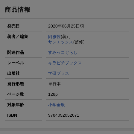
商品情報
発売日
2020年06月25日頃
著者／編集
阿雅佐
(著) ,
サンエックス
(監修)
関連作品
すみっコぐらし
レーベル
キラピチブックス
出版社
学研プラス
発行形態
単行本
ページ数
128p
対象年齢
小学全般
ISBN
9784052052071