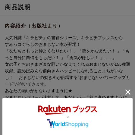
商品説明
内容紹介（出版社より）
人気雑誌『キラピチ』の書籍シリーズ、キラピチブックスから、
すみっコぐらしのおまじない本が登場！
「友だちともっと仲よくなりたい！ 」「恋をかなえたい！ 」「も
っと自分に自信をもちたい！ 」「勇気がほしい！ 」……。
女の子たちのさまざまな願いかなえてくれるおまじないが155種類
収録。読めばみんな前向き＆ハッピーになれることまちがいな
し！ おまじないの効きめが倍増する“おまじないパワーアップカ
ード”が付いてきます。
あなたの願いがかないますように★
おまじないパワーが味方して、あなたが一歩前に進めますように
★
内容紹介（JPROより）
「友だちともっと仲よくなりたい！」「恋をかなえたい！」「も