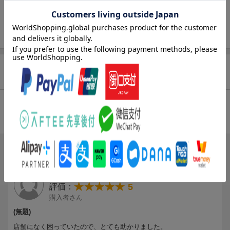
っと自分に自信をもちたい！」「勇気がほしい！」……。女の子
たちのさまざまな願いかなえてくれるおまじないがいっぱい！
読めばみんな前向き＆ハッピーになれる1冊です。
商品レビュー（2件）
総合評価：
条件に満たないため、評価は表示できません。
ブックスのレビュー（2件）
投稿日：2025年05月05日
5
評価：
購入者さん
(無題)
店舗になく困っていたので、とても助かりました。