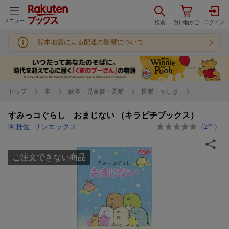
メニュー
熊本地震による配送の影響について
トップ
本
絵本・児童書・図鑑
図鑑・ちしき
すみっコぐらし おまじない （キラピチブックス）
阿雅佐
,
サンエックス
（
2
件）
ご注文できない商品