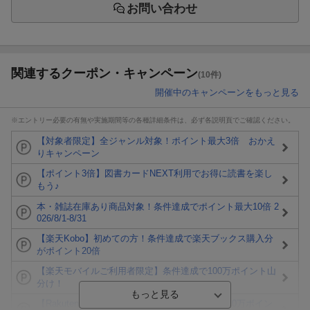
お問い合わせ
関連するクーポン・キャンペーン
(10件)
開催中のキャンペーンをもっと見る
※エントリー必要の有無や実施期間等の各種詳細条件は、必ず各説明頁でご確認ください。
【対象者限定】全ジャンル対象！ポイント最大3倍 おかえ
りキャンペーン
【ポイント3倍】図書カードNEXT利用でお得に読書を楽し
もう♪
本・雑誌在庫あり商品対象！条件達成でポイント最大10倍 2
026/8/1-8/31
【楽天Kobo】初めての方！条件達成で楽天ブックス購入分
がポイント20倍
【楽天モバイルご利用者限定】条件達成で100万ポイント山
分け！
【Rakuten Fashion×楽天ブックス】条件達成で10万ポイン