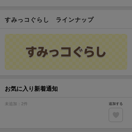
ト山分け
【スタンプカード】楽天ポイントもらえる＆抽選で豪華景品
が当たる！
すみっコぐらし
ラインナップ
エントリー＆3,000円以上購入で無料データSIM（3GB/月プ
ラン）が当たる！
楽天モバイル紹介キャンペーンの拡散で300円OFFクーポン
進呈
条件達成で楽天限定・宝塚歌劇 宙組貸切公演ペアチケット
が当たる
お気に入り新着通知
未追加：
2
件
追加する