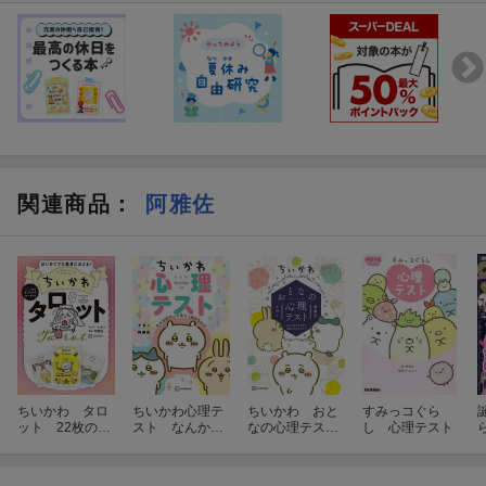
関連商品
：
阿雅佐
ちいかわ タロ
ちいかわ心理テ
ちいかわ おと
すみっコぐら
ット 22枚のオ
スト なんかズ
なの心理テス
し 心理テスト
リジナルカード
バッと当たっち
ト なんか深い
付き
ゃうやつ
とこまで見抜か
れちゃうやつ