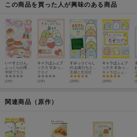
この商品を買った人が興味のある商品
いーすとけん。
キャラぱふぇブ
すみっコぐらし
キャラぱふぇブ
ふっくら心理テ
ックス すみっコ
の お友だちとな
ックス すみっコ
スト
学研プラス
ぐらし占い
クロイ
かよくする方法
主婦と生活社
ぐらし いっしょ
キャラぱふぇ編集部
になぞなぞ
(1件)
(1件)
(20件)
(20件)
(
関連商品（原作）