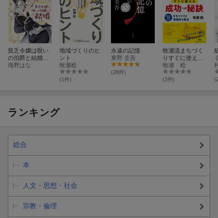
貧乏令嬢は呪い
地域づくりのヒ
永遠の記憶
牧瀬流まちづく
の伯爵と結婚し
ント
東野 圭吾
りすぐに使える
たい（1）
海野はな
牧瀬稔
成功への秘訣
牧瀬 稔
(28件)
(1件)
(2件)
(
ランキング
総合
本
人文・思想・社会
宗教・倫理