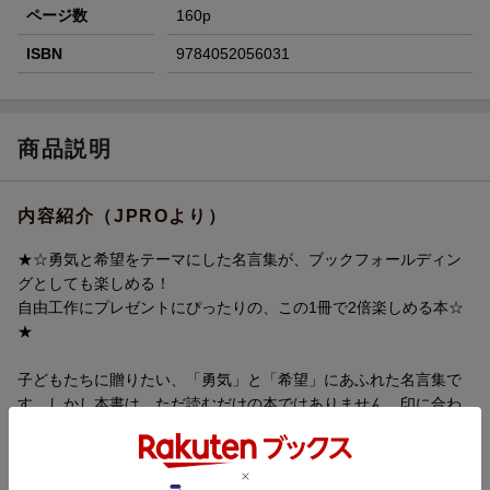
ページ数
160p
ISBN
9784052056031
商品説明
内容紹介（JPROより）
★☆勇気と希望をテーマにした名言集が、ブックフォールディン
グとしても楽しめる！
自由工作にプレゼントにぴったりの、この1冊で2倍楽しめる本☆
★
子どもたちに贈りたい、「勇気」と「希望」にあふれた名言集で
す。しかし本書は、ただ読むだけの本ではありません。印に合わ
せてページを折っていくと、素敵なデザインが浮かび上がってき
ます。作れるデザインは「クローバー」と「王冠」の2通り！ こ
の1冊でどちらか好きな方のデザインを選んで作ることができま