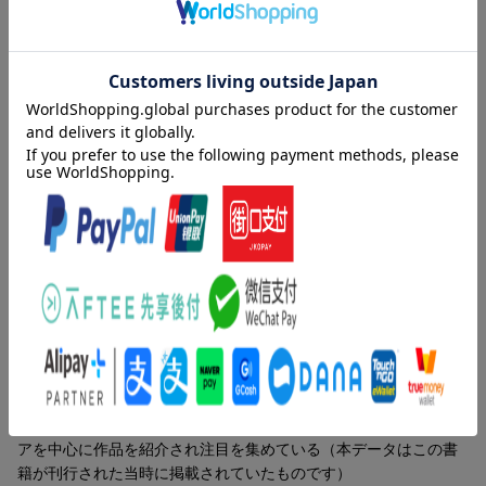
す。自由工作や贈り物にもぴったりの、新機軸の1冊です。
●ブックフォールディングとは●
ブックフォールディングとは、本のページを折って作る作品のこ
内容紹介（「BOOK」データベースより）
と。ハサミなどの刃物を使うことはなく、簡単・安全に作ること
ができます。読んでも、作っても、飾っても楽しいブックフォー
「ブックフォールディング」は本のページを折るだけで作れる作
ルディング。本を読んでから一度に全部折っても、名言を楽しみ
品です。ページを折るだけなので、ハサミなどの刃物を使うこと
ながら毎日少しずつ折ってもOK。あなただけの楽しみ方で、あな
はなく、簡単・安全に楽しむことができます。自由研究、工作は
ただけの特別な1冊にしてください。
もちろん、折った後は飾っても楽しめるので、名言とともにプレ
ゼントとしても贈れます。
著者情報（「BOOK」データベースより）
ヒンクレイ，ディ（Hinklay,D.）
ブックフォールディングクリエイター。ブックフォールディング
のブランドＯｒｕＦｕｎを立ち上げる。作品価値を高めること、
クラフトとして楽しめるブックフォールディングの両方を追求
し、日々活動中。作品の独自性、芸術性が評価され、海外メディ
アを中心に作品を紹介され注目を集めている（本データはこの書
籍が刊行された当時に掲載されていたものです）