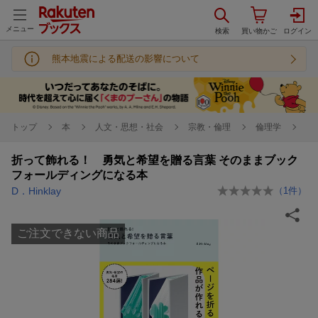
メニュー
熊本地震による配送の影響について
トップ
本
人文・思想・社会
宗教・倫理
倫理学
折って飾れる！ 勇気と希望を贈る言葉 そのままブック
フォールディングになる本
D．Hinklay
（
1
件）
ご注文できない商品