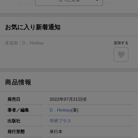
【Rakuten Fashion×楽天ブックス】条件達成で10万ポイン
ト山分け
【スタンプカード】楽天ポイントもらえる＆抽選で豪華景品
が当たる！
お気に入り新着通知
エントリー＆3,000円以上購入で無料データSIM（3GB/月プ
ラン）が当たる！
未追加：
D．Hinklay
追加する
楽天モバイル紹介キャンペーンの拡散で300円OFFクーポン
進呈
条件達成で楽天限定・宝塚歌劇 宙組貸切公演ペアチケット
が当たる
商品情報
発売日
2022年07月21日頃
著者／編集
D．Hinklay
(著)
出版社
学研プラス
発行形態
単行本