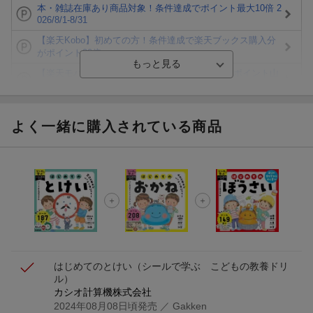
本・雑誌在庫あり商品対象！条件達成でポイント最大10倍 2
026/8/1-8/31
【楽天Kobo】初めての方！条件達成で楽天ブックス購入分
がポイント20倍
【楽天モバイルご利用者限定】条件達成で100万ポイント山
分け！
【Rakuten Fashion×楽天ブックス】条件達成で10万ポイン
ト山分け
よく一緒に購入されている商品
【スタンプカード】楽天ポイントもらえる＆抽選で豪華景品
が当たる！
エントリー＆3,000円以上購入で無料データSIM（3GB/月プ
ラン）が当たる！
楽天モバイル紹介キャンペーンの拡散で300円OFFクーポン
進呈
はじめてのとけい
（シールで学ぶ こどもの教養ドリ
ル）
カシオ計算機株式会社
2024年08月08日頃発売
／ Gakken