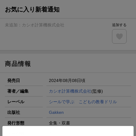
お気に入り新着通知
未追加：
カシオ計算機株式会社
追加する
商品情報
発売日
2024年08月08日頃
著者／編集
カシオ計算機株式会社
(監修)
レーベル
シールで学ぶ こどもの教養ドリル
出版社
Gakken
発行形態
全集・双書
ページ数
44p