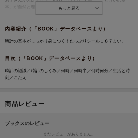
お子さんが大好きなシールをはっていくうちに、「とけいの基
本」が自然と理解できます。
2 . スモールステップでしっかり身につく
【時計の認識】さまざまな時計を認識します。
内容紹介（「BOOK」データベースより）
【時計のしくみ】長針・短針・文字盤について、理解を深めま
す。
時計の基本がしっかり身につく！たっぷりシール１８７まい。
【何時】「何時」の読みを学びます。
【何時半】「何時半」を正しく読めるようになります。
目次（「BOOK」データベースより）
【何時何分】「何時何分」の読みをていねいに身につけます。
【生活と時刻】時系列で考える力を育てます。
時計の認識／時計のしくみ／何時／何時半／何時何分／生活と時
刻／こたえ
3. カシオ計算機株式会社監修
時計は日常生活において欠かせない、「時間」の概念を理解する
ために、とても大切な役割を果たしています。本書では、時計の
読み方など基礎的な知識だけでなく、さまざまな問題を通して、
商品レビュー
日常生活における時刻を読む力や時間を管理する力を育みます。
ブックスのレビュー
まだレビューがありません。