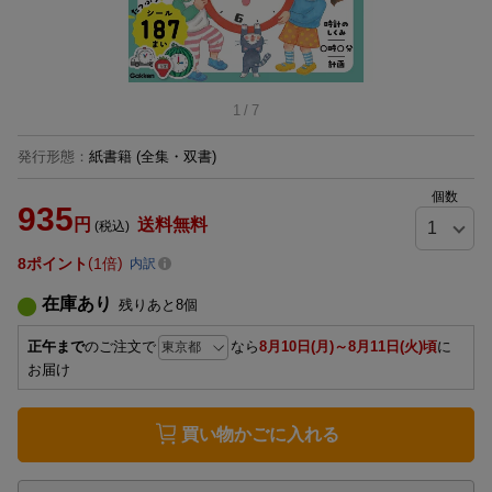
1
/
7
発行形態
：
紙書籍
(全集・双書)
個数
935
円
送料無料
(税込)
8
ポイント
1倍
内訳
在庫あり
残りあと
8
個
正午まで
のご注文で
なら
8月10日(月)～8月11日(火)頃
に
お届け
買い物かごに入れる