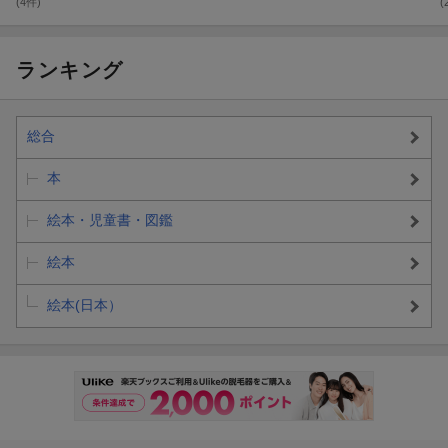
(4件)
(
ランキング
総合
本
絵本・児童書・図鑑
絵本
絵本(日本）