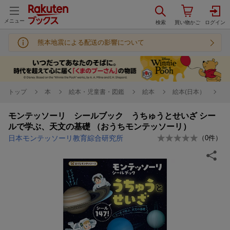
メニュー
熊本地震による配送の影響について
トップ
本
絵本・児童書・図鑑
絵本
絵本(日本）
モンテッソーリ シールブック うちゅうとせいざ シー
ルで学ぶ、天文の基礎 （おうちモンテッソーリ）
日本モンテッソーリ教育綜合研究所
（
0
件）