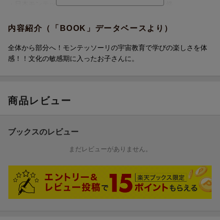
・日本モンテッソーリ教育綜合教育研究所の全面監修
・特別な道具は不要
・太陽系の並び順や各惑星の大きさ、太陽や地球の中身など、天
内容紹介（「BOOK」データベースより）
文の基礎に触れることができます
・モンテッソーリの文化教育をベースに、全体（太陽系）から部
全体から部分へ！モンテッソーリの宇宙教育で学びの楽しさを体
分（地球→星座）へと展開
感！！文化の敏感期に入ったお子さんに。
・シールをはりながら、宇宙の不思議や神秘に触れることができ
ます
・子どもがはじめて宇宙に出合うファーストブックとして最適
商品レビュー
・知りたい気持ちを刺激したり、知識の種をまくきっかけづくり
に
ブックスのレビュー
◆内容◆
・宇宙や星座の壮大さや美しさをビジュアルで見せるシールブッ
まだレビューがありません。
ク
・惑星や探査機、星座などのシールをはることで、各ページが完
成します
・シールをはりながら、惑星の特徴や星座の大きさなどを知るこ
とができ、子どもの知識欲を刺激します
・さまざまな大きさや形で構成されたシールによって、指先の巧