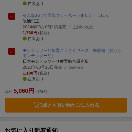
在庫あり
そんなわけで国旗つくっちゃいました！えほん
吹浦忠正
2024年03月05日頃発売
／ 主婦の友社
1,760
円
(税込)
在庫あり
モンテッソーリ知育こうさくワーク 発展編
（おうち
モンテッソーリ）
日本モンテッソーリ教育綜合研究所
2023年03月16日発売
／ Gakken
1,100
円
(税込)
在庫あり
5,060
円
合計
（税込）
3点とも買い物かごに入れる
お気に入り新着通知