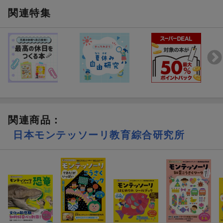
緻性を高め子どもの育つ力を促します
関連特集
◆モンテッソーリ教育とは◆
モンテッソーリ教育は、20世紀初頭にマリア・モンテッソーリに
よって考案された教育法です。「子どもには生まれながらに、自
分自身を育て、教育する力が備わっている」と考えます。
環境と関わりながら自分の力で発達し、学んでいく子どもの姿を
理解して適切に援助することで、自立した人間に育ちます。今で
は110以上の国で実践され、幼少期にモンテッソーリ教育を受け
た、世界で活躍する著名人が数多くいます。
関連商品
：
日本モンテッソーリ教育綜合研究所