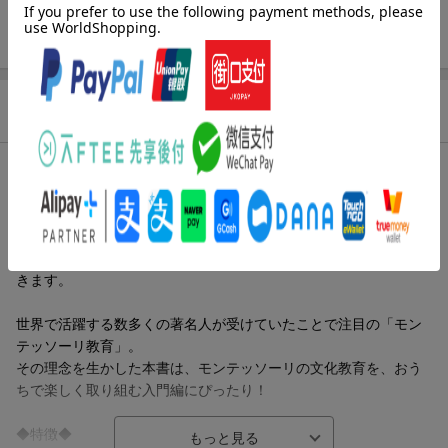
ISBN
9784052060953
商品説明
内容紹介（JPROより）
モンテッソーリの文化教育をベースに、全体（太陽系）から部分
（星座）へと学びを進めるシールブック。太陽系の並び順や惑星
の大きさ、太陽や地球の中身など、天文の基礎に触れることがで
きます。
世界で活躍する数多くの著名人が受けていたことで注目の「モン
テッソーリ教育」。
その理念を生かした本書は、モンテッソーリの文化教育を、おう
ちで楽しく取り組む入門編にぴったり！
◆特徴◆