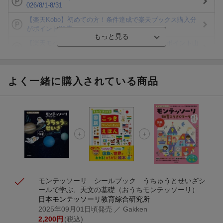
026/8/1-8/31
【楽天Kobo】初めての方！条件達成で楽天ブックス購入分
がポイント20倍
【楽天モバイルご利用者限定】条件達成で100万ポイント山
分け！
【Rakuten Fashion×楽天ブックス】条件達成で10万ポイン
ト山分け
よく一緒に購入されている商品
【スタンプカード】楽天ポイントもらえる＆抽選で豪華景品
が当たる！
エントリー＆3,000円以上購入で無料データSIM（3GB/月プ
ラン）が当たる！
楽天モバイル紹介キャンペーンの拡散で300円OFFクーポン
進呈
モンテッソーリ シールブック うちゅうとせいざ
シ
ールで学ぶ、天文の基礎
（おうちモンテッソーリ）
日本モンテッソーリ教育綜合研究所
2025年09月01日頃発売
／ Gakken
2,200
円
(税込)