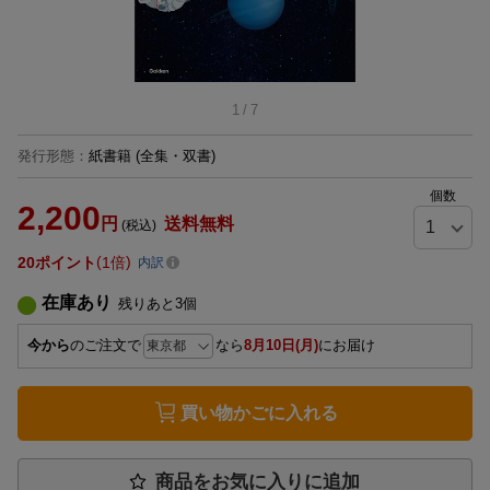
1
/
7
発行形態
：
紙書籍
(全集・双書)
個数
2,200
円
送料無料
(税込)
20
ポイント
1倍
内訳
在庫あり
残りあと
3
個
今から
のご注文で
なら
8月10日(月)
にお届け
買い物かごに入れる
商品をお気に入りに追加