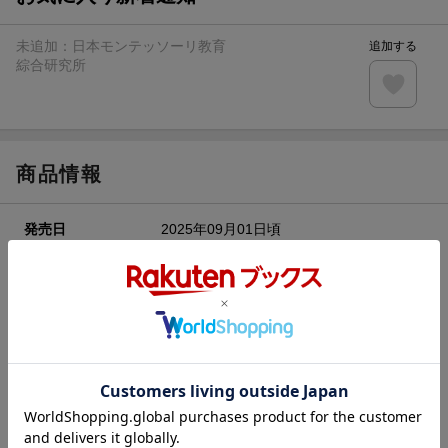
未追加：
日本モンテッソーリ教育
追加する
綜合研究所
商品情報
発売日
2025年09月01日頃
著者／編集
日本モンテッソーリ教育綜合研究所
(監修)
レーベル
おうちモンテッソーリ
出版社
Gakken
発行形態
全集・双書
ページ数
60p
対象年齢
3~5歳