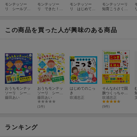
モンテッソー
モンテッソー
モンテッソー
モンテッソーリ
リ シールブッ
リ できた！が
リ はじめて
知育こうさくワ
ク 恐竜
いっぱい こう
の シールブッ
ーク
さくブック
ク 五感目覚め
る編
この商品を買った人が興味のある商品
おうちモンテッ
おうちモンテッ
はじめてのこっ
そんなわけで国
ソーリ シール
ソーリ シール
き
旗つくっちゃい
あそびブック
藤田あい
あそびブック
藤田あい
吹浦忠正
ました！えほん
吹浦忠正
4才から キラキ
3才から ワクワ
ラ集中！編
ク発見！編
(1件)
(9件)
ランキング