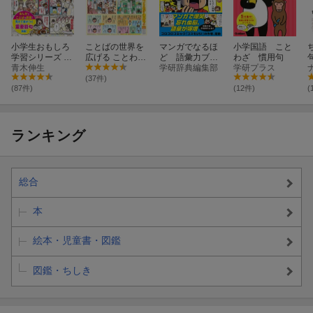
小学生おもしろ
ことばの世界を
マンガでなるほ
小学国語 こと
学習シリーズ 完
広げる ことわ
ど 語彙力ブ〜
わざ 慣用句
全版 ことわ
青木伸生
ざ・慣用句
スト
学研辞典編集部
学研プラス
ざ・四字熟語・
(37件)
慣用句大辞典11
(87件)
(12件)
(
20
ランキング
総合
本
絵本・児童書・図鑑
図鑑・ちしき