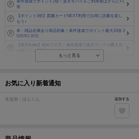
条件達成でポイント2倍！楽天モバイルご利用者はさらに+1
倍
【ポイント3倍】図書カードNEXT利用でお得に読書を楽し
もう♪
本・雑誌在庫あり商品対象！条件達成でポイント最大10倍 2
026/8/1-8/31
【楽天Kobo】初めての方！条件達成で楽天ブックス購入分
がポイント20倍
【楽天モバイルご利用者限定】条件達成で100万ポイント山
分け！
【Rakuten Fashion×楽天ブックス】条件達成で10万ポイン
ト山分け
お気に入り新着通知
【スタンプカード】楽天ポイントもらえる＆抽選で豪華景品
が当たる！
未追加：
ほんくん
追加する
エントリー＆3,000円以上購入で無料データSIM（3GB/月プ
ラン）が当たる！
楽天モバイル紹介キャンペーンの拡散で300円OFFクーポン
進呈
商品情報