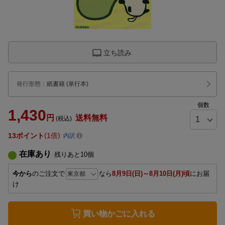
立ち読み
発行形態
：
紙書籍
(単行本)
個数
1,430
円
送料無料
(税込)
13
ポイント
1倍
内訳
在庫あり
残りあと
10
個
今から
のご注文で
なら
8月9日(日)～8月10日(月)頃
にお届
け
買い物かごに入れる