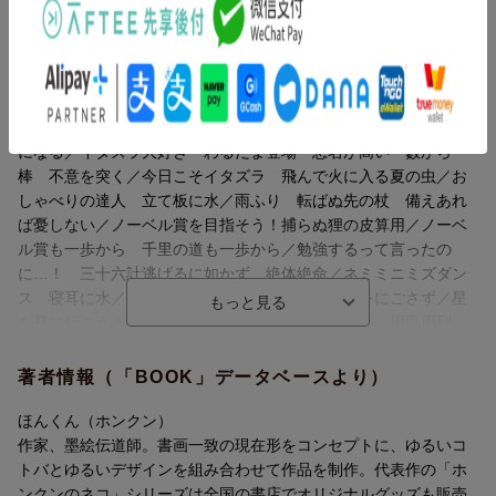
目次（「BOOK」データベースより）
日常生活によくあるシチュエーションで言葉が使われているの
で、どんな場面でどう使えばいいのかが自然と身につきます。
三人寄れば… 烏合の衆 三人寄れば文殊の知恵／自己紹介タイ
言葉のニュアンスまでしっかり理解でき、読む力も同時に鍛える
ム１ 五十歩百歩／自己紹介タイム２ 漁夫の利／はじまりはじ
ことができます。
まり！ 幕が開く 満を持す／ニャンダのあこがれ 雀百までお
どり忘れず／おどり大好きセキト 好きこそ物の上手なれ 天狗
?ゆるくて愛らしいキャラクターが、学習をナビゲート！
になる／イタズラ大好き わるだま登場 悪名が高い 藪から
墨絵作家・ほんくんによる、生き生きとしたキャラクターたちが
棒 不意を突く／今日こそイタズラ 飛んで火に入る夏の虫／お
織りなす物語は、勉強だということを忘れさせてくれる愉快さ。
しゃべりの達人 立て板に水／雨ふり 転ばぬ先の杖 備えあれ
肩の力を抜いて物語を楽しみながら、いつの間にか語彙力が身に
ば憂しない／ノーベル賞を目指そう！捕らぬ狸の皮算用／ノーベ
つきます。
ル賞も一歩から 千里の道も一歩から／勉強するって言ったの
に…！ 三十六計逃げるに如かず 絶体絶命／ネミミニミズダン
?豆知識も掲載。学びは言葉だけじゃない！！
ス 寝耳に水／カッパルのお出かけ 立つ鳥あとをにごさず／星
ただ読むだけでは終わりません。まんがの内容に関連した「豆知
を見に行こう！ 花より団子／願いごとがいっぱい 用意周到
識」では、言葉の背景にあるちょっとした雑学も学べます。
欲の皮がつっぱる／誰もいなくなった ミイラ取りがミイラにな
まんがを楽しく読みつつ、知的好奇心が満たされること間違いな
る／歯は大切にしよう！ 七転八倒／しょっぱいのにあまい！？
著者情報（「BOOK」データベースより）
し。
腰を抜かす〔ほか〕
ほんくん（ホンクン）
?学んだ言葉を定着させる「復習ドリル」！
作家、墨絵伝道師。書画一致の現在形をコンセプトに、ゆるいコ
巻末には、学んだ言葉がちゃんと身についているかを確認できる
トバとゆるいデザインを組み合わせて作品を制作。代表作の「ホ
ドリルを収録。
ンクンのネコ」シリーズは全国の書店でオリジナルグッズも販売