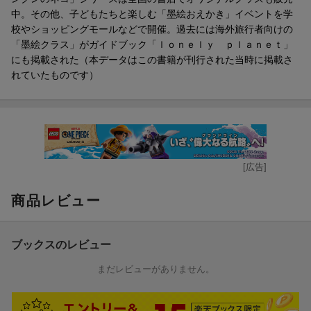
大人でも意外と難しいかも（？）な問題にチャレンジして、知識
中。その他、子どもたちと楽しむ「墨絵おえかき」イベントを学
をしっかり定着させることができます。
校やショッピングモールなどで開催。過去には海外旅行者向けの
「墨絵クラス」がガイドブック「ｌｏｎｅｌｙ ｐｌａｎｅｔ」
にも掲載された（本データはこの書籍が刊行された当時に掲載さ
≪著者プロフィール≫
れていたものです）
■著者：ほんくん
作家、墨絵伝道師。書画一致の現在形をコンセプトに、ゆるいコ
トバとゆるいデザインを組み合わせて作品を制作。代表作の「ホ
ンクンのネコ」シリーズは、全国の書店でオリジナルグッズも販
売中。
その他、子どもたちと楽しむ「墨絵おえかき」イベントを学校や
[広告]
ショッピングモールなどで開催。過去には海外旅行者向けの「墨
絵クラス」が、旅行ガイドブック「lonely planet」にも掲載され
商品レビュー
た。
ブックスのレビュー
まだレビューがありません。