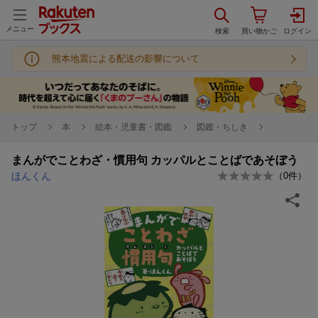
メニュー
熊本地震による配送の影響について
トップ
本
絵本・児童書・図鑑
図鑑・ちしき
まんがでことわざ・慣用句 カッパルとことばであそぼう
ほんくん
（
0
件）