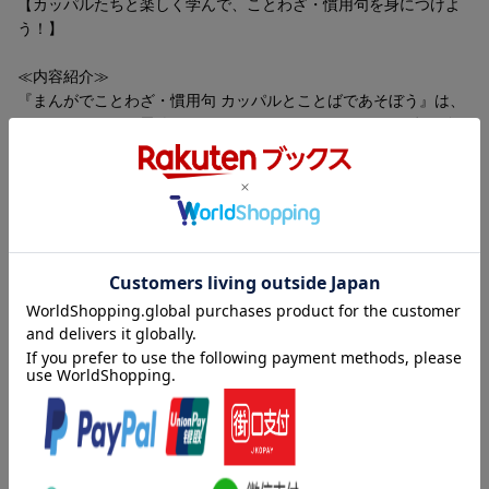
【カッパルたちと楽しく学んで、ことわざ・慣用句を身につけよ
う！】
≪内容紹介≫
『まんがでことわざ・慣用句 カッパルとことばであそぼう』は、
ゆるくてかわいい墨絵のキャラクターたちと、ことわざや慣用句
を楽しく学べる学習まんが。
好奇心旺盛なカッパのカッパル、いつも踊っているウサギのセキ
ト、マイペースなネコのニャンダなど、
個性豊かな仲間たちが繰り広げるコミカルなストーリーを通し
て、ことわざや慣用句が自然に理解できる！
「覆水盆に返らず」「猫の手も借りたい」「元も子もない」な
内容紹介（「BOOK」データベースより）
ど、学校や日常生活でよく耳にする言葉が盛りだくさん。
言葉を学ぶために作られたオリジナルストーリーだから、
ゆるかわいいキャラクターで楽しく読める。まんがだから使い方
「いつ、どうやって使えばいいの？」といった疑問も、まんがを
と意味が一度にわかる。語源や豆知識も一緒に学べる。墨絵×ゆる
読み進めるうちに自然と解決します！
さ。まんがサイト「ガッコミ」の人気連載、待望の書籍化。こと
わざ・慣用句・故事成語・四字熟語。
≪書籍の特長≫
?「この言葉、どう使う？」がまんがで一発解決！