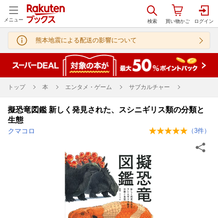
メニュー
熊本地震による配送の影響について
トップ
本
エンタメ・ゲーム
サブカルチャー
擬恐竜図鑑 新しく発見された、スシニギリス類の分類と
生態
クマコロ
（
3
件）