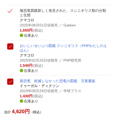
擬恐竜図鑑
新しく発見された、スシニギリス類の分類
と生態
クマコロ
2025年08月01日頃発売
／ Gakken
1,650
円
(税込)
在庫あり
おいしいせいぶつ図鑑 スシニギリス
（PHPわたしのえ
ほん）
クマコロ
2025年02月25日頃発売
／ PHP研究所
1,540
円
(税込)
在庫あり
新恐竜 絶滅しなかった恐竜の図鑑 児童書版
ドゥーガル・ディクソン
2019年08月29日頃発売
／ 学研プラス
1,430
円
(税込)
在庫あり
4,620
円
合計
（税込）