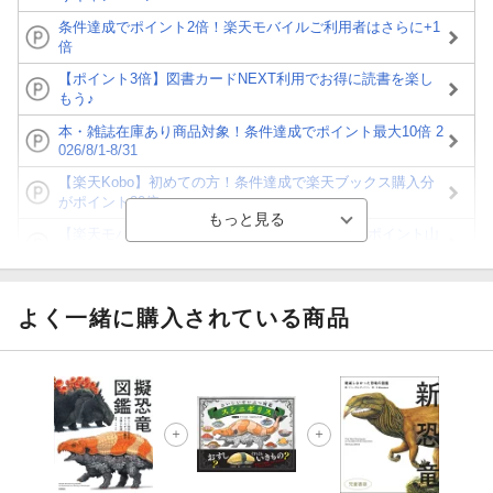
条件達成でポイント2倍！楽天モバイルご利用者はさらに+1
倍
【ポイント3倍】図書カードNEXT利用でお得に読書を楽し
もう♪
本・雑誌在庫あり商品対象！条件達成でポイント最大10倍 2
026/8/1-8/31
【楽天Kobo】初めての方！条件達成で楽天ブックス購入分
がポイント20倍
【楽天モバイルご利用者限定】条件達成で100万ポイント山
分け！
【Rakuten Fashion×楽天ブックス】条件達成で10万ポイン
ト山分け
よく一緒に購入されている商品
【スタンプカード】楽天ポイントもらえる＆抽選で豪華景品
が当たる！
エントリー＆3,000円以上購入で無料データSIM（3GB/月プ
ラン）が当たる！
楽天モバイル紹介キャンペーンの拡散で300円OFFクーポン
進呈