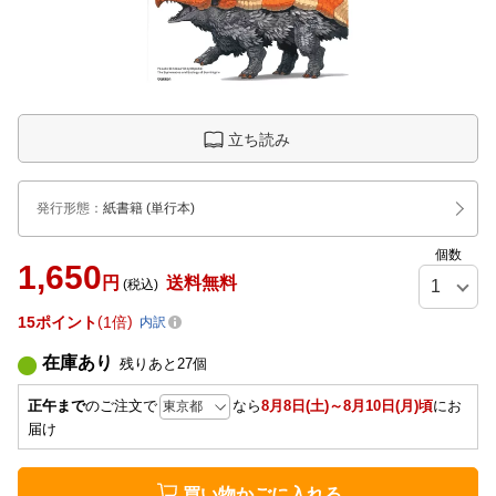
立ち読み
発行形態
：
紙書籍
(単行本)
個数
1,650
円
送料無料
(税込)
15
ポイント
1倍
内訳
在庫あり
残りあと
27
個
正午まで
のご注文で
なら
8月8日(土)～8月10日(月)頃
にお
届け
買い物かごに入れる