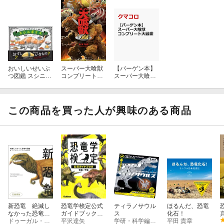
おいしいせいぶ
スーパー大喰獣
【バーゲン本】
つ図鑑 スシニギ
コンプリート大
スーパー大喰獣
リス
図鑑
コンプリート大
図鑑
この商品を買った人が興味のある商品
新恐竜 絶滅し
恐竜学検定公式
ティラノサウル
ほるんだ、恐竜
なかった恐竜の
ガイドブック
ス
化石！
図鑑 児童書版
ドゥーガル・ディクソン
初級・中級
平沢達矢
学研・科学編集室
平田 貴章