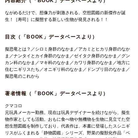
内容紹介（「BOOK」データベースより）
ながめるだけで、想像力が刺激される、空想図鑑の新傑作が誕
生！［寿司］に擬態する新しい生物が発見される！！
目次（「BOOK」データベースより）
擬恐竜とは？／シロミ身群のなかま／アカミとヒカリ身群のなか
ま／ナンタイとカイ身群のなかま／ゼイタク身群のなかま／グン
カン科のなかま／マキ科のなかま／カワリ身群のなかま／地方に
住むニギリスたち／オニギリ科のなかま／ドンブリ目のなかま／
擬恐竜のこれから
著者情報（「BOOK」データベースより）
クマコロ
元玩具メーカー勤務。現在は玩具デザイナーを続けながら、擬生
物作家としても活動。おもに食べ物や無機物を生物に見立てた空
想生態図鑑を制作しており、代表作は、本書に登場したスシニギ
リスがふくまれる「静物図鑑」シリーズ、野菜の擬獣化作品「ベ