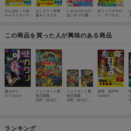
がんばれ！人体
おしえて！栄養
いきものたちの
めくってオモロ
キャラクターズ
素キャラクター
言い分 その愛、
い マジすか科
ズ
正直メーワクで
学
す。
この商品を買った人が興味のある商品
謎ガタリ
ミュータント最
ミュータント最
妖怪 低学年
山下みゆき
強王図鑑
強王図鑑 「エ
Gakken
国際［最強王図鑑］協会
ピソード0」つ
国際［最強王図鑑］協会
き特別版
ランキング