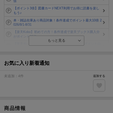
倍
【ポイント3倍】図書カードNEXT利用でお得に読書を楽し
もう♪
本・雑誌在庫あり商品対象！条件達成でポイント最大10倍 2
026/8/1-8/31
【楽天Kobo】初めての方！条件達成で楽天ブックス購入分
がポイント20倍
【楽天モバイルご利用者限定】条件達成で100万ポイント山
分け！
【Rakuten Fashion×楽天ブックス】条件達成で10万ポイン
ト山分け
お気に入り新着通知
【スタンプカード】楽天ポイントもらえる＆抽選で豪華景品
が当たる！
未追加：
4
件
追加する
エントリー＆3,000円以上購入で無料データSIM（3GB/月プ
ラン）が当たる！
楽天モバイル紹介キャンペーンの拡散で300円OFFクーポン
進呈
商品情報