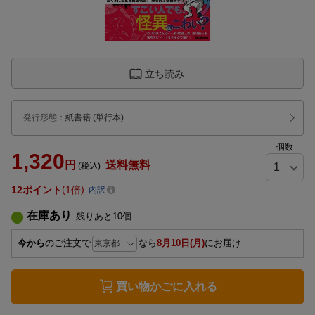
立ち読み
発行形態
：
紙書籍
(単行本)
個数
1,320
円
送料無料
(税込)
12
ポイント
1倍
内訳
在庫あり
残りあと
10
個
今から
のご注文で
なら
8月10日(月)
にお届け
買い物かごに入れる