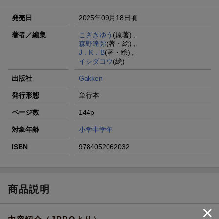
発売日
2025年09月18日頃
著者／編集
こざきゆう
(原著) ,
森野達弥
(著・絵) ,
J．K．B
(著・絵) ,
イシダコウ
(絵)
出版社
Gakken
発行形態
単行本
ページ数
144p
対象年齢
小学中学年
ISBN
9784052062032
商品説明