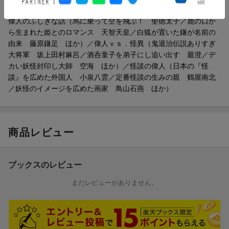
目次（「BOOK」データベースより）
妖怪、怨霊VS.偉人！ ときには偉人が怪異を退治し、
ときには怪異によって偉人に不幸がおとずれる……！？
偉人のふしぎな話（馬に乗って空を飛ぶ！ 聖徳太子／鹿の口か
収録人物：
ら生まれた姫とのロマンス 天智天皇／白狐が置いた鎌が名前の
坂上田村麻呂、最澄、空海、桓武天皇、藤原秀郷、源頼政、源頼
由来 藤原鎌足 ほか）／偉人ｖｓ．怪異（鬼退治伝説ありすぎ
光、藤原道長、安倍晴明、武蔵坊弁慶、源義経、平清盛、源頼
大将軍 坂上田村麻呂／酒呑童子を弟子にし追い出す 最澄／デ
朝、雪舟、上杉謙信、武田信玄、石田三成、加藤清正、伊達政
カい妖怪封印し大師 空海 ほか）／怪談の偉人（日本の『怪
宗、宮本武蔵
談』を広めた外国人 小泉八雲／定番怪談の生みの親 鶴屋南北
／妖怪のイメージを広めた画家 鳥山石燕 ほか）
●怪談の偉人
怪談に関する活動を行った江戸〜明治期の人物を、イラストと解
説で紹介。
目指せ「令和の怪談の偉人」（？）
商品レビュー
収録人物：
小泉八雲、鶴屋南北、鳥山石燕、葛飾北斎、井上円了
ブックスのレビュー
●おまけ ふしぎ歴史年表
まだレビューがありません。
本書で紹介した「偉人の怪談」が、いつごろ起きたとされている
かを、
紹介した人物に関連することを中心にした史実の出来事と並べて
年表化。