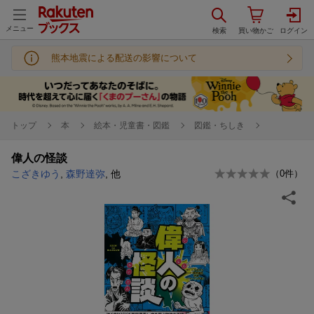
メニュー
熊本地震による配送の影響について
トップ
本
絵本・児童書・図鑑
図鑑・ちしき
偉人の怪談
こざきゆう
,
森野達弥
, 他
（
0
件）