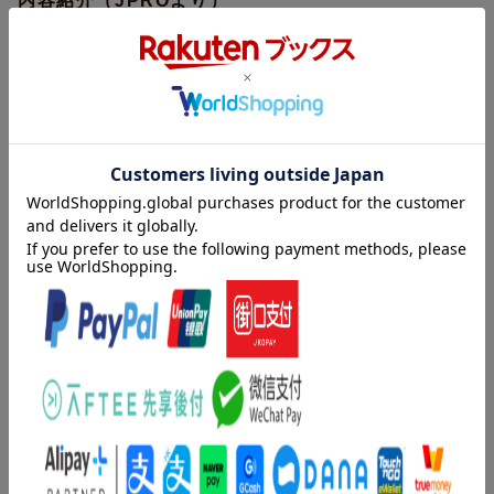
内容紹介（JPROより）
偉人には、不思議な話アリ！？
空を飛ぶ聖徳太子、夢枕に立つ坂本龍馬、鬼退治伝説多すぎな坂
上田村麻呂、泣く木にビビる織田信長……。
人気・有名な歴史人物の不思議な話、怪談・伝説の主役になった
人物、「怪談」という文化に関わった人物……。
怪奇・不思議エピソードをまんがやイラストで紹介。
一風変わった視点から、偉人たちの知られざる一面が分かるか
も……？
歴史と怪談の新しい楽しみ方を見つけられるかも。
●偉人のふしぎな話
神や仏との遭遇、ふしぎな能力、奇妙な出自、超常体験……。
偉人にまつわる、ふしぎでときどき怖いエピソードを紹介。
収録人物：
聖徳太子、天智天皇、藤原鎌足、鑑真、行基、紫式部、西行、北
内容紹介（「BOOK」データベースより）
条政子、日蓮、北条時宗、兼好法師、楠木正成、足利尊氏、フラ
ンシスコ＝ザビエル、織田信長、豊臣秀吉、島津義弘、徳川家
奇妙なできごと、妖怪退治、超常現象…。偉人の不思議な話をま
康、徳川家光、徳川光圀、坂本龍馬、芥川龍之介
んがとイラストで紹介。
●偉人VS.怪異