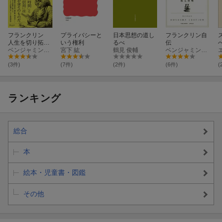
フランクリン
プライバシーと
日本思想の道し
フランクリン自
人生を切り拓く
いう権利
るべ
伝
知恵
ベンジャミン・フランクリン
宮下 紘
鶴見 俊輔
ベンジャミン・フランクリン
(3件)
(7件)
(2件)
(6件)
(
ランキング
総合
本
絵本・児童書・図鑑
その他