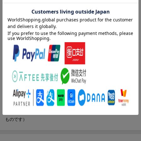
「出会い」を生かす ほか）／４章 龍馬に学ぶ、学校生活の生
かし方（学業（勉強）の生かし方／得意なものをつくる！ ほ
か）／終章 二十一世紀とみなさんの「使命」（二十一世紀は日
本の世紀／「日本の洗濯」を志す ほか）
著者情報（「BOOK」データベースより）
百瀬昭次（モモセアキツグ）
１９３７年長野県松本市に生まれる。１９６０年北海道大学理学
部物理学科卒業。日本製鉄所入社。鋼の凝固の研究で１９６８年
日本鉄鋼協会「俵論文賞」を受賞。教育の荒廃に着目し、教育活
動に入るため退社。現在「ももせ方式」を提唱し、青少年や親や
一般企業人を対象に本格的な「人間づくり」を行っている。また
「家庭ゼミナール」「企業ゼミナール」など、各種ゼミナールの
推進キャンペーンを展開、各方面の要望に応え講演やセミナーで
も活躍（本データはこの書籍が刊行された当時に掲載されていた
ものです）