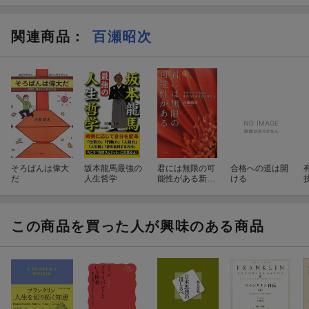
関連商品
：
百瀬昭次
そろばんは偉大
坂本龍馬最強の
君には無限の可
合格への道は開
だ
人生哲学
能性がある新装
ける
版
この商品を買った人が興味のある商品