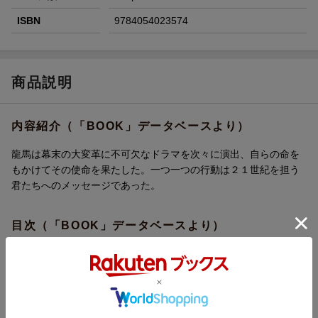
ISBN
9784054023574
商品説明
内容紹介（「BOOK」データベースより）
龍馬は幕末の大変革に不可欠なドラマを次々に演出、自らの命を
もかけてその使命を果たした。一つ一つの行動は２１世紀を担う
君たちへのメッセージであった。
目次（「BOOK」データベースより）
１章 龍馬は君たちの最高の手本（龍馬は変革期を生きる名人だ
った／歴史的人物（偉人）と龍馬 ほか）／２章 龍馬に学ぶ、
夢のある人生（龍馬が使った二つの「宝物」／人間は夢をかなえ
るために生まれてくる ほか）／３章 龍馬に学ぶ、夢を実現す
る生き方（「行雲流水」のこころを見習う／「出会い」を求め、