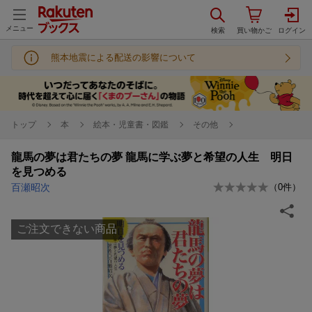
メニュー
熊本地震による配送の影響について
トップ
本
絵本・児童書・図鑑
その他
龍馬の夢は君たちの夢 龍馬に学ぶ夢と希望の人生 明日
を見つめる
百瀬昭次
（
0
件）
ご注文できない商品