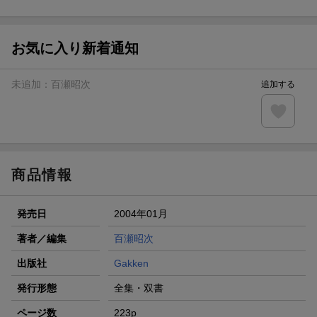
ト山分け
【スタンプカード】楽天ポイントもらえる＆抽選で豪華景品
が当たる！
お気に入り新着通知
エントリー＆3,000円以上購入で無料データSIM（3GB/月プ
ラン）が当たる！
未追加：
百瀬昭次
追加する
楽天モバイル紹介キャンペーンの拡散で300円OFFクーポン
進呈
条件達成で楽天限定・宝塚歌劇 宙組貸切公演ペアチケット
が当たる
商品情報
発売日
2004年01月
著者／編集
百瀬昭次
出版社
Gakken
発行形態
全集・双書
ページ数
223p