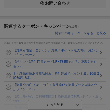
お問い合わせ
関連するクーポン・キャンペーン
(10件)
開催中のキャンペーンをもっと見る
※エントリー必要の有無や実施期間等の各種詳細条件は、必ず各説明頁でご確認ください。
【対象者限定】全ジャンル対象！ポイント最大3倍 おかえ
りキャンペーン
【ポイント3倍】図書カードNEXT利用でお得に読書を楽し
もう♪
本・雑誌在庫あり商品対象！条件達成でポイント最大10倍 2
026/8/1-8/31
【楽天Kobo】初めての方！条件達成で楽天ブックス購入分
がポイント20倍
【楽天モバイルご利用者限定】条件達成で100万ポイント山
分け！
【Rakuten Fashion×楽天ブックス】条件達成で10万ポイン