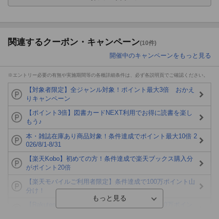
関連するクーポン・キャンペーン
(10件)
開催中のキャンペーンをもっと見る
※エントリー必要の有無や実施期間等の各種詳細条件は、必ず各説明頁でご確認ください。
【対象者限定】全ジャンル対象！ポイント最大3倍 おかえ
りキャンペーン
【ポイント3倍】図書カードNEXT利用でお得に読書を楽し
もう♪
本・雑誌在庫あり商品対象！条件達成でポイント最大10倍 2
026/8/1-8/31
【楽天Kobo】初めての方！条件達成で楽天ブックス購入分
がポイント20倍
【楽天モバイルご利用者限定】条件達成で100万ポイント山
分け！
【Rakuten Fashion×楽天ブックス】条件達成で10万ポイン
ト山分け