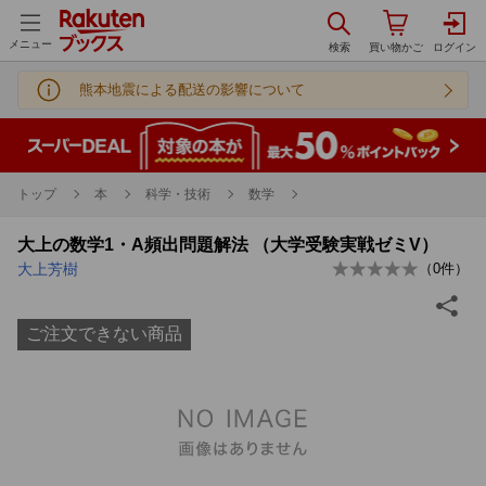
メニュー
熊本地震による配送の影響について
トップ
本
科学・技術
数学
大上の数学1・A頻出問題解法 （大学受験実戦ゼミV）
大上芳樹
（
0
件）
ご注文できない商品