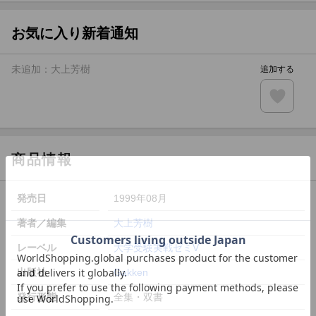
【スタンプカード】楽天ポイントもらえる＆抽選で豪華景品
が当たる！
お気に入り新着通知
エントリー＆3,000円以上購入で無料データSIM（3GB/月プ
ラン）が当たる！
未追加：
大上芳樹
追加する
楽天モバイル紹介キャンペーンの拡散で300円OFFクーポン
進呈
条件達成で楽天限定・宝塚歌劇 宙組貸切公演ペアチケット
が当たる
商品情報
発売日
1999年08月
著者／編集
大上芳樹
レーベル
大学受験実戦ゼミV
出版社
Gakken
発行形態
全集・双書