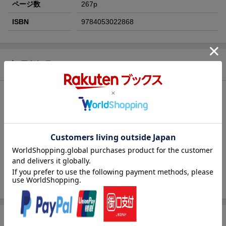
ページ数
267p
ISBN
9784053022868
商品説明
内容紹介
センター試験受験者のための易しくわかる参考書。
出題傾向に従って頻出テーマと狙われるポイントを丁寧に解
説。
わかりにくい事項もはじめからわかり、得点アップにつながる
考え方・解き方のコツも披露。
苦手な人もこれで納得、合格力が付く。
商品レビュー