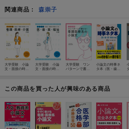
関連商品
：
森崇子
大学受験 小論
大学受験 小論
大学受験 ワン
小論文の時事ネ
文・面接の時事
文・面接の時事
パターンで書け
タ本（医・歯・
ネタ本 看護・
ネタ本 医・
る！看護医療系
薬・福祉系編）
医療・介護系
歯・薬・福祉系
の小論文
編 三訂版
編 三訂版
この商品を買った人が興味のある商品