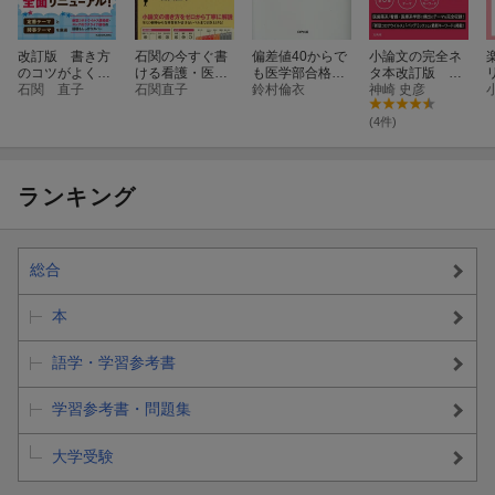
改訂版 書き方
石関の今すぐ書
偏差値40からで
小論文の完全ネ
のコツがよくわ
ける看護・医療
も医学部合格必
タ本改訂版 医
かる 人文・教
石関 直子
系小論文
石関直子
勝回答50
鈴村倫衣
歯薬系／看護・
神崎 史彦
育系小論文 頻
医療系編
出テーマ20
(4件)
ランキング
総合
本
語学・学習参考書
学習参考書・問題集
大学受験