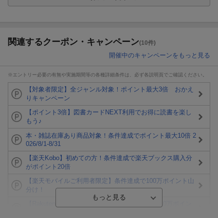
関連するクーポン・キャンペーン
(10件)
開催中のキャンペーンをもっと見る
※エントリー必要の有無や実施期間等の各種詳細条件は、必ず各説明頁でご確認ください。
【対象者限定】全ジャンル対象！ポイント最大3倍 おかえ
りキャンペーン
【ポイント3倍】図書カードNEXT利用でお得に読書を楽し
もう♪
本・雑誌在庫あり商品対象！条件達成でポイント最大10倍 2
026/8/1-8/31
【楽天Kobo】初めての方！条件達成で楽天ブックス購入分
がポイント20倍
【楽天モバイルご利用者限定】条件達成で100万ポイント山
分け！
【Rakuten Fashion×楽天ブックス】条件達成で10万ポイン
ト山分け