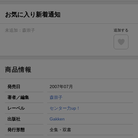
【スタンプカード】楽天ポイントもらえる＆抽選で豪華景品
が当たる！
お気に入り新着通知
エントリー＆3,000円以上購入で無料データSIM（3GB/月プ
ラン）が当たる！
未追加：
森崇子
追加する
楽天モバイル紹介キャンペーンの拡散で300円OFFクーポン
進呈
条件達成で楽天限定・宝塚歌劇 宙組貸切公演ペアチケット
が当たる
商品情報
発売日
2007年07月
著者／編集
森崇子
レーベル
センター力up！
出版社
Gakken
発行形態
全集・双書