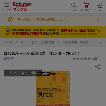
メニュー
熊本地震による配送の影響について
トップ
本
語学・学習参考書
学習参考書・問題集
大学受
はじめからわかる現代文 （センター力up！）
森崇子
（
0
件）
ご注文できない商品