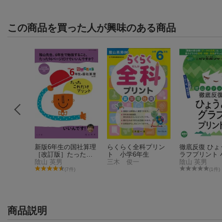
この商品を買った人が興味のある商品
だから、
新版6年生の国社算理
らくらく全科プリン
徹底反復 ひょ
 」とガツ
［改訂版］たったこ
ト 小学6年生
ラフプリント 
合格する
れだけプリント
陰山 英男
三木 俊一
1〜6年
陰山 英男
説明文・
件)
(7件)
(1件)
アップよ
マ編
商品説明