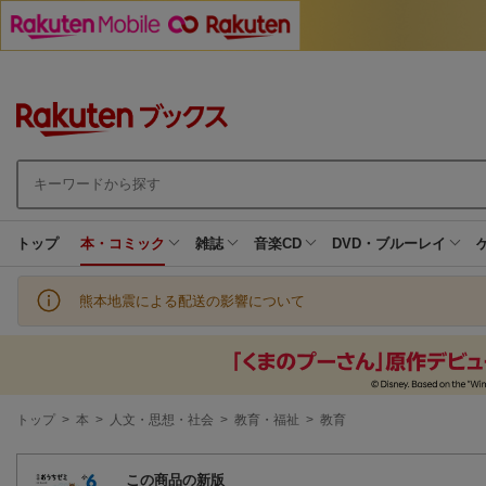
トップ
本・コミック
雑誌
音楽CD
DVD・ブルーレイ
熊本地震による配送の影響について
現
トップ
>
本
>
人文・思想・社会
>
教育・福祉
>
教育
在
地
この商品の新版