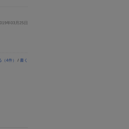
19年03月25日
る（
4
件）
/
書く