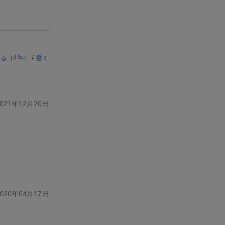
る（
4
件）
/
書く
21年12月20日
20年04月17日