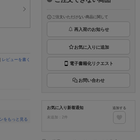
楽天チケット
エンタメニュース
推し楽
ご注文いただけない商品に関して
再入荷のお知らせ
|
レビューを書く
電子書籍化リクエスト
お問い合わせ
お気に入り新着通知
追加する
未追加：
2
件
ンをもっと見る
。