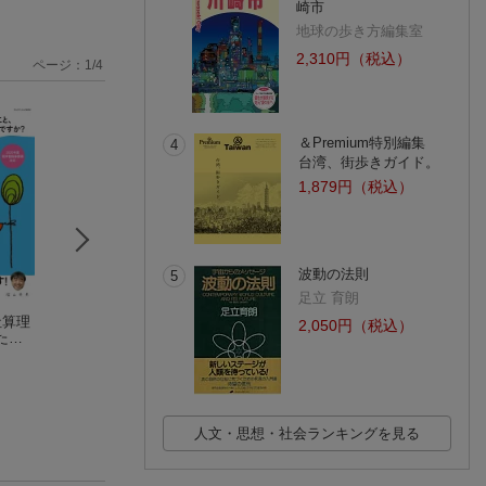
崎市
地球の歩き方編集室
2,310円（税込）
ページ：
1
/
4
＆Premium特別編集
4
台湾、街歩きガイド。
1,879円（税込）
波動の法則
5
足立 育朗
社算理
陰山メソッド「徹底
陰山メソッド「3年生
徹底反復 新版 理
2,050円（税込）
たこ
反復 社会プリント」
の国社算理 たったこ
リント 小学校3〜
小学校3〜6年
陰山 英男
れだけプリント」
陰山 英男
陰山 英男
(3件)
(26件)
人文・思想・社会ランキングを見る