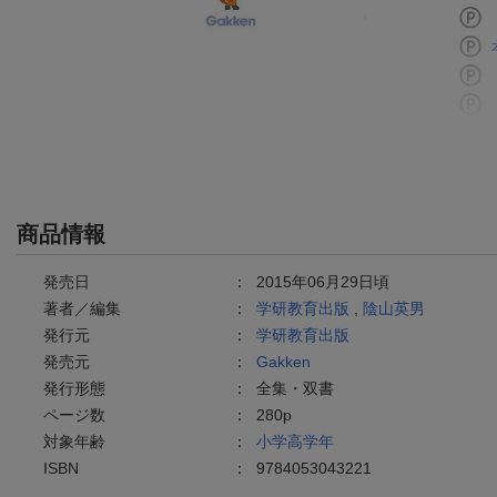
商品情報
発売日
：
2015年06月29日頃
著者／編集
：
学研教育出版
,
陰山英男
発行元
：
学研教育出版
発売元
：
Gakken
発行形態
：
全集・双書
ページ数
：
280p
対象年齢
：
小学高学年
ISBN
：
9784053043221