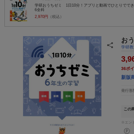
学研おうちゼミ 1日10分！アプリと動画でひとりでで
6全科
2,970円
（税込）
おう
学研教
3,9
36
ポ
新版
発行形
この
※エン