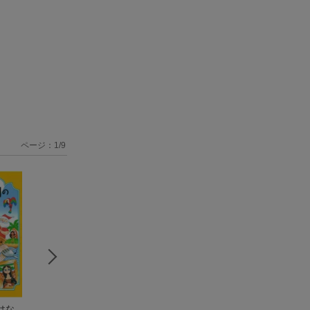
ページ：
1
/
9
はな
こわいはなし 低学
科学のおはなし 小
小学生の英語ドリ