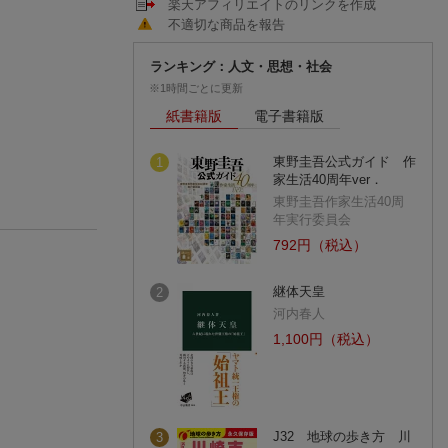
楽天アフィリエイトのリンクを作成
不適切な商品を報告
ランキング：人文・思想・社会
※1時間ごとに更新
紙書籍版
電子書籍版
東野圭吾公式ガイド 作
1
家生活40周年ver．
東野圭吾作家生活40周
年実行委員会
792円（税込）
継体天皇
2
河内春人
1,100円（税込）
J32 地球の歩き方 川
3