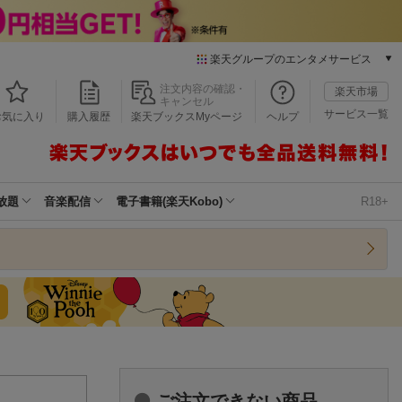
楽天グループのエンタメサービス
本/ゲーム/CD/DVD
注文内容の確認・
楽天市場
キャンセル
楽天ブックス
サービス一覧
お気に入り
購入履歴
楽天ブックスMyページ
ヘルプ
電子書籍
楽天Kobo
雑誌読み放題
楽天マガジン
放題
音楽配信
電子書籍(楽天Kobo)
R18+
音楽配信
楽天ミュージック
動画配信
楽天TV
動画配信ガイド
Rakuten PLAY
無料テレビ
Rチャンネル
チケット
ご注文できない商品