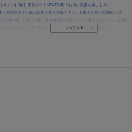
【ポイント3倍】図書カードNEXT利用でお得に読書を楽しもう♪
本・雑誌在庫あり商品対象！条件達成でポイント最大10倍 2026/8/1-8/31
【楽天Kobo】初めての方！条件達成で楽天ブックス購入分がポイント20倍
【楽天モバイルご利用者限定】条件達成で100万ポイント山分け！
【Rakuten Fashion×楽天ブックス】条件達成で10万ポイント山分け
【スタンプカード】楽天ポイントもらえる＆抽選で豪華景品が当たる！
エントリー＆3,000円以上購入で無料データSIM（3GB/月プラン）が当たる！
楽天モバイル紹介キャンペーンの拡散で300円OFFクーポン進呈
条件達成で楽天限定・宝塚歌劇 宙組貸切公演ペアチケットが当たる