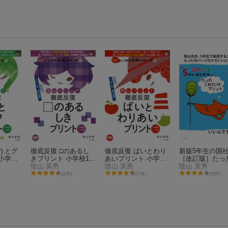
うとグ
徹底反復 □のあるし
徹底反復 ばいとわり
新版5年生の国
小学校
きプリント 小学校1〜
あいプリント 小学校
［改訂版］たっ
6年
陰山 英男
1〜6年
陰山 英男
れだけプリント
陰山 英男
(3件)
(7件)
(3件)