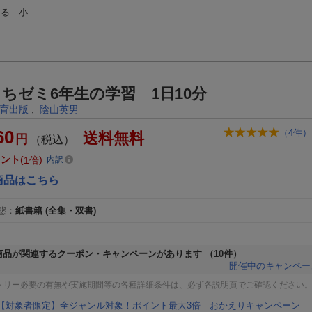
きる 小
ちゼミ6年生の学習 1日10分
育出版
,
陰山英男
60
（
4
件）
送料無料
円
（税込）
イント
1倍
内訳
商品はこちら
態
：
紙書籍
(全集・双書)
商品が関連するクーポン・キャンペーンがあります
（10件）
開催中のキャンペー
トリー必要の有無や実施期間等の各種詳細条件は、必ず各説明頁でご確認ください
【対象者限定】全ジャンル対象！ポイント最大3倍 おかえりキャンペーン