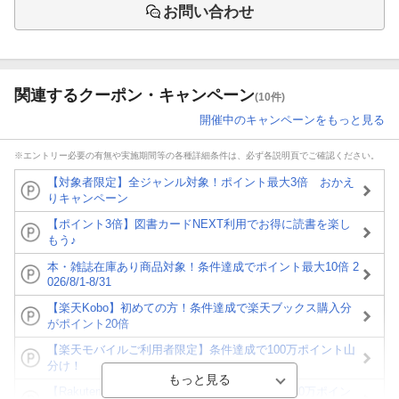
お問い合わせ
関連するクーポン・キャンペーン
(10件)
開催中のキャンペーンをもっと見る
※エントリー必要の有無や実施期間等の各種詳細条件は、必ず各説明頁でご確認ください。
【対象者限定】全ジャンル対象！ポイント最大3倍 おかえ
りキャンペーン
【ポイント3倍】図書カードNEXT利用でお得に読書を楽し
もう♪
本・雑誌在庫あり商品対象！条件達成でポイント最大10倍 2
026/8/1-8/31
【楽天Kobo】初めての方！条件達成で楽天ブックス購入分
がポイント20倍
【楽天モバイルご利用者限定】条件達成で100万ポイント山
分け！
【Rakuten Fashion×楽天ブックス】条件達成で10万ポイン