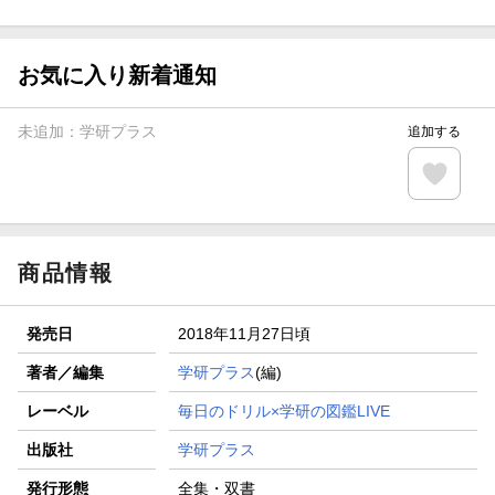
ト山分け
【スタンプカード】楽天ポイントもらえる＆抽選で豪華景品
が当たる！
お気に入り新着通知
エントリー＆3,000円以上購入で無料データSIM（3GB/月プ
ラン）が当たる！
未追加：
学研プラス
追加する
楽天モバイル紹介キャンペーンの拡散で300円OFFクーポン
進呈
条件達成で楽天限定・宝塚歌劇 宙組貸切公演ペアチケット
が当たる
商品情報
発売日
2018年11月27日頃
著者／編集
学研プラス
(編)
レーベル
毎日のドリル×学研の図鑑LIVE
出版社
学研プラス
発行形態
全集・双書