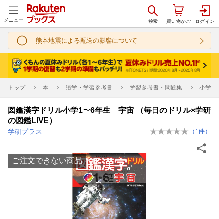
メニュー
熊本地震による配送の影響について
トップ
本
語学・学習参考書
学習参考書・問題集
小学校
図鑑漢字ドリル小学1〜6年生 宇宙 （毎日のドリル×学研
の図鑑LIVE）
学研プラス
（
1
件）
ご注文できない商品