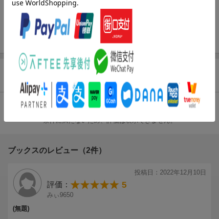
■こんな人におすすめ
要頻度をランク順で明示し、「出る」項目を効率よく覚えられ
1.高校生物の用語の定着をはかりたい人
る。また、本書の内容に対応した「アプリ」が無料で利用できる
本書は，高校生物用語について，全1681問を掲載しています。
ので、覚えた用語をいつでもどこでも手軽に復習することができ
特に重要な用語については，問い方を変え出題しており，繰り返
る。
し解くことで知識の定着をはかることができます。
2.本当に出る単語だけを勉強したい人
商品レビュー（2件）
過去問分析により，よく出題されている生物用語を，金・銀・銅
のランクをつけて掲載しています。
試験まで時間がない人でも「最短」で効率良く，大学入試に必要
総合評価：
な用語を身につけることができます。
条件に満たないため、評価は表示できません。
3.スキマ時間で暗記効率を上げたい人
本書では，覚えた用語をクイズ形式で復習できる「無料アプリ」
ブックスのレビュー（2件）
をご用意しています。
アプリを使って，スキマ時間に復習すれば，自然と用語を覚える
投稿日：2022年12月10日
ことができます。
5
評価：
みぃ9650
(無題)