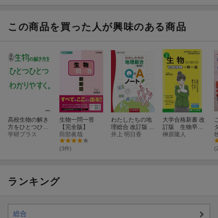
説
答 改訂版
題集
集
この商品を買った人が興味のある商品
高校生物の解き
生物一問一答
わたしたちの地
大学合格新書 改
方をひとつひと
【完全版】
理総合 改訂版 Q
訂版 生物早わ
つわかりやす
学研プラス
田部眞哉
＆Aノート
井上 明日香
かり 一問一答
榊原隆人
く。
(3件)
(
ランキング
総合