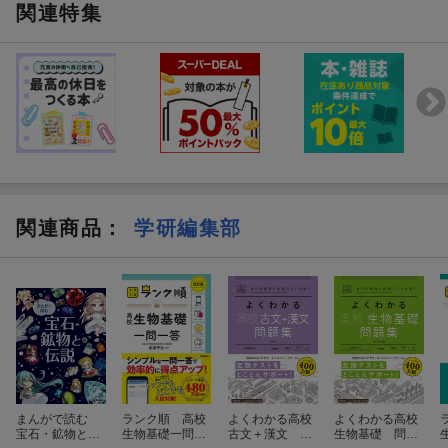
関連特集
関連商品
：
学研編集部
まんがで読む
ランク順 高校
よくわかる高校
よくわかる高校
宝石・鉱物と伝
生物基礎一問一
古文＋漢文 問
生物基礎 問題