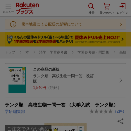
メニュー
熊本地震による配送の影響について
トップ
本
語学・学習参考書
学習参考書・問題集
高校
この商品の新版
ランク順 高校生物一問一答 改訂
版
1,540円
（税込）
ランク順 高校生物一問一答 （大学入試 ランク順）
学研編集部
（
2
件）
ご注文できない商品