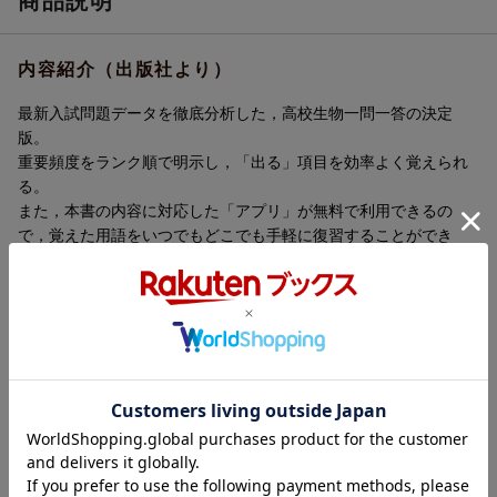
商品説明
内容紹介（出版社より）
最新入試問題データを徹底分析した，高校生物一問一答の決定
版。
重要頻度をランク順で明示し，「出る」項目を効率よく覚えられ
る。
また，本書の内容に対応した「アプリ」が無料で利用できるの
で，覚えた用語をいつでもどこでも手軽に復習することができ
る。
■本書に付属するアイテム
・覚えた内容をクイズ形式で復習できる「無料アプリ」
・暗記に便利な「赤フィルター」
内容紹介（JPROより）
最新入試問題データを徹底分析した、生物一問一答の決定版。重