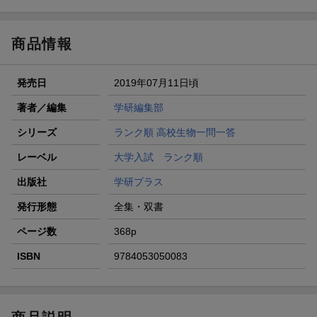
が当たる
商品情報
発売日
2019年07月11日頃
著者／編集
学研編集部
シリーズ
ランク順 高校生物一問一答
レーベル
大学入試 ランク順
出版社
学研プラス
発行形態
全集・双書
ページ数
368p
ISBN
9784053050083