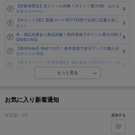
【対象者限定】全ジャンル対象！ポイント最大3倍 おかえ
りキャンペーン
【ポイント3倍】図書カードNEXT利用でお得に読書を楽し
もう♪
本・雑誌在庫あり商品対象！条件達成でポイント最大10倍 2
026/8/1-8/31
【楽天Kobo】初めての方！条件達成で楽天ブックス購入分
がポイント20倍
【楽天モバイルご利用者限定】条件達成で100万ポイント山
分け！
【Rakuten Fashion×楽天ブックス】条件達成で10万ポイン
ト山分け
【スタンプカード】楽天ポイントもらえる＆抽選で豪華景品
が当たる！
お気に入り新着通知
エントリー＆3,000円以上購入で無料データSIM（3GB/月プ
ラン）が当たる！
未追加：
2
件
追加する
楽天モバイル紹介キャンペーンの拡散で300円OFFクーポン
進呈
条件達成で楽天限定・宝塚歌劇 宙組貸切公演ペアチケット