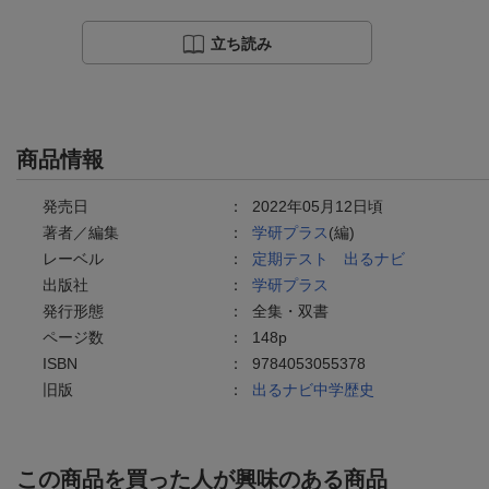
立ち読み
商品情報
発売日
：
2022年05月12日頃
著者／編集
：
学研プラス
(編)
レーベル
：
定期テスト 出るナビ
出版社
：
学研プラス
発行形態
：
全集・双書
ページ数
：
148p
ISBN
：
9784053055378
旧版
：
出るナビ中学歴史
この商品を買った人が興味のある商品