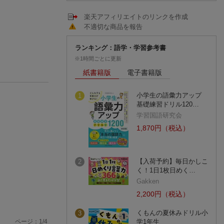
楽天アフィリエイトのリンクを作成
不適切な商品を報告
ランキング：語学・学習参考書
※1時間ごとに更新
紙書籍版
電子書籍版
小学生の語彙力アップ
1
基礎練習ドリル120…
学習国語研究会
1,870円（税込）
【入荷予約】毎日かしこ
2
く！1日1枚日めく…
Gakken
2,200円（税込）
くもんの夏休みドリル小
3
ページ：
1
/
4
学1年生