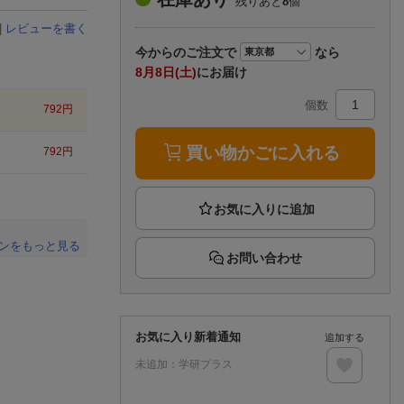
残りあと
8
個
楽天チケット
エンタメニュース
|
レビューを書く
推し楽
今から
のご注文で
なら
8月8日(土)
にお届け
個数
792
円
買い物かごに入れる
792
円
ンをもっと見る
お問い合わせ
。
お気に入り新着通知
追加する
未追加：
学研プラス