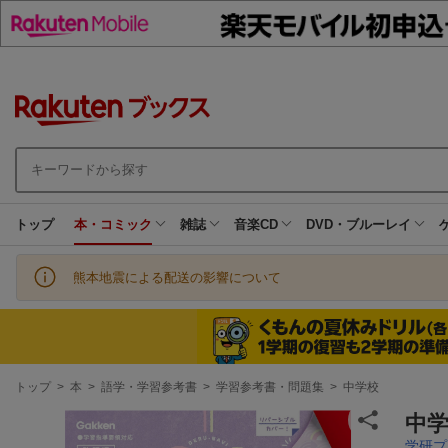
トップ
本・コミック
雑誌
音楽CD
DVD・ブルーレイ
熊本地震による配送の影響について
現
トップ
>
本
>
語学・学習参考書
>
学習参考書・問題集
>
中学校
在
地
中
学研プ