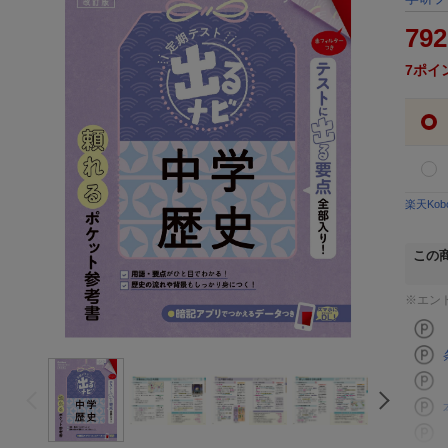
792
7
ポイ
楽天Ko
この
※エン