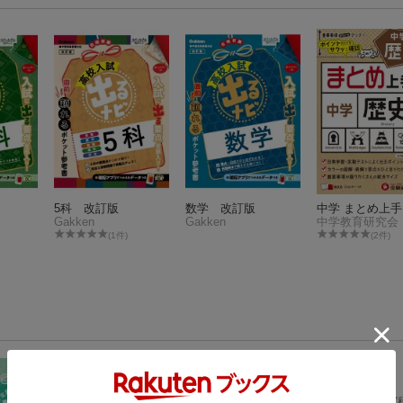
5科 改訂版
数学 改訂版
中学 まとめ上手
Gakken
Gakken
中学教育研究会
(1件)
(2件)
中学歴史 改訂版
（定期テスト 出るナビ 8）
学研プラス
2022年05月12日頃発売
／ 学研プラス
792
円
(