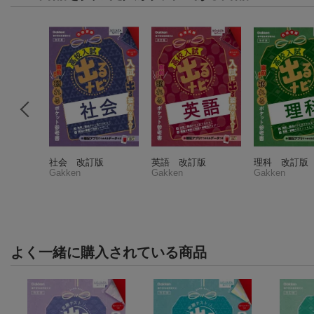
科の要点整
社会 改訂版
英語 改訂版
理科 改訂版
Gakken
Gakken
Gakken
部
件)
よく一緒に購入されている商品