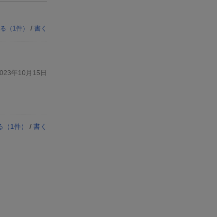
る（
1
件）
/
書く
23年10月15日
る（
1
件）
/
書く