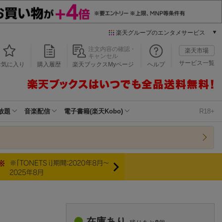
楽天グループのエンタメサービス
本/ゲーム/CD/DVD
注文内容の確認・
楽天市場
キャンセル
楽天ブックス
サービス一覧
お気に入り
購入履歴
楽天ブックスMyページ
ヘルプ
電子書籍
楽天Kobo
雑誌読み放題
楽天マガジン
放題
音楽配信
電子書籍(楽天Kobo)
R18+
音楽配信
楽天ミュージック
動画配信
楽天TV
動画配信ガイド
Rakuten PLAY
無料テレビ
Rチャンネル
）
チケット
在庫あり