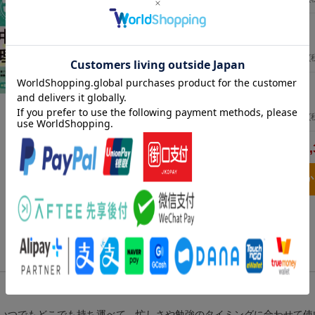
中学地理 改訂版
（定期テスト 出るナビ 7）
学研プラス
2022年05月12日頃発売
／ 学研プラス
792
円
(
中1理科 改訂版
（定期テスト 出るナビ 3）
学研プラス
2022年05月12日頃発売
／ 学研プラス
792
円
(
2,
合計
3点とも買い物
いつでもどこでも持ち運べて、忙しさや勉強のタイミングに合わせて使