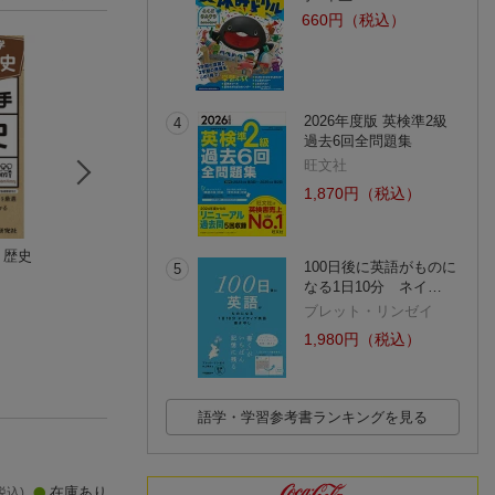
660円（税込）
2026年度版 英検準2級
4
過去6回全問題集
旺文社
1,870円（税込）
 歴史
やさしい中学歴史
国語 改訂版
中学 まとめ上手 
100日後に英語がものに
5
堀野たかし
Gakken
中学教育研究会
なる1日10分 ネイ…
(3件)
ブレット・リンゼイ
1,980円（税込）
語学・学習参考書ランキングを見る
在庫あり
税込)