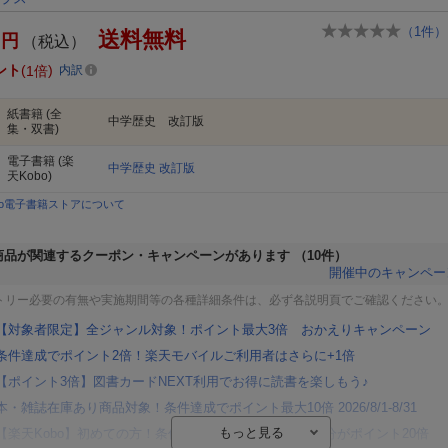
（
1
件）
送料無料
円
（税込）
ント
1倍
内訳
紙書籍
(全
中学歴史 改訂版
集・双書)
電子書籍
(楽
中学歴史 改訂版
天Kobo)
bo電子書籍ストアについて
商品が関連するクーポン・キャンペーンがあります
（10件）
開催中のキャンペー
トリー必要の有無や実施期間等の各種詳細条件は、必ず各説明頁でご確認ください
【対象者限定】全ジャンル対象！ポイント最大3倍 おかえりキャンペーン
条件達成でポイント2倍！楽天モバイルご利用者はさらに+1倍
【ポイント3倍】図書カードNEXT利用でお得に読書を楽しもう♪
本・雑誌在庫あり商品対象！条件達成でポイント最大10倍 2026/8/1-8/31
【楽天Kobo】初めての方！条件達成で楽天ブックス購入分がポイント20倍