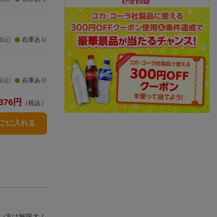
在庫あり
税込)
在庫あり
税込)
376
円
（税込）
かごに入れる
い方は無限大！