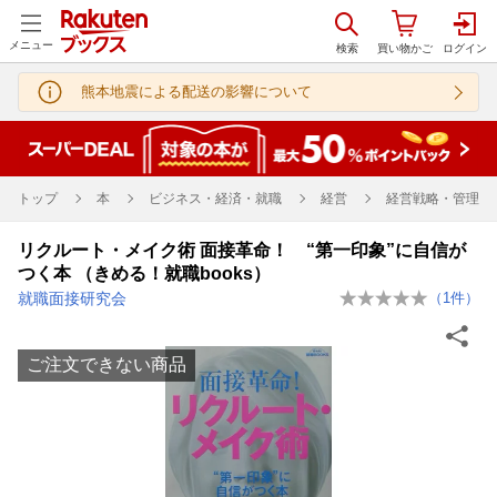
メニュー
熊本地震による配送の影響について
トップ
本
ビジネス・経済・就職
経営
経営戦略・管理
リクルート・メイク術 面接革命！ “第一印象”に自信が
つく本 （きめる！就職books）
就職面接研究会
（
1
件）
ご注文できない商品