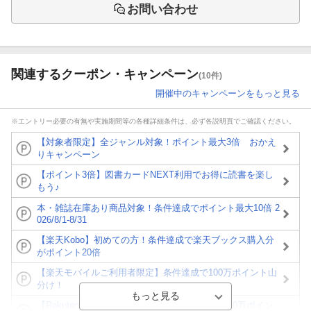
お問い合わせ
関連するクーポン・キャンペーン
(10件)
開催中のキャンペーンをもっと見る
※エントリー必要の有無や実施期間等の各種詳細条件は、必ず各説明頁でご確認ください。
【対象者限定】全ジャンル対象！ポイント最大3倍 おかえ
りキャンペーン
【ポイント3倍】図書カードNEXT利用でお得に読書を楽し
もう♪
本・雑誌在庫あり商品対象！条件達成でポイント最大10倍 2
026/8/1-8/31
【楽天Kobo】初めての方！条件達成で楽天ブックス購入分
がポイント20倍
【楽天モバイルご利用者限定】条件達成で100万ポイント山
分け！
【Rakuten Fashion×楽天ブックス】条件達成で10万ポイン