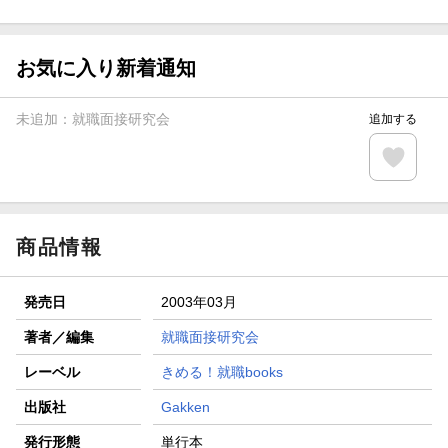
ト山分け
【スタンプカード】楽天ポイントもらえる＆抽選で豪華景品
が当たる！
お気に入り新着通知
エントリー＆3,000円以上購入で無料データSIM（3GB/月プ
ラン）が当たる！
未追加：
就職面接研究会
追加する
楽天モバイル紹介キャンペーンの拡散で300円OFFクーポン
進呈
条件達成で楽天限定・宝塚歌劇 宙組貸切公演ペアチケット
が当たる
商品情報
発売日
2003年03月
著者／編集
就職面接研究会
レーベル
きめる！就職books
出版社
Gakken
発行形態
単行本