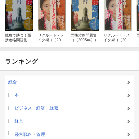
戦略で勝つ！面
リクルート・メ
面接攻略問題集
リクルート・メ
接攻略問題集
イク術（〔2005
（〔2005年〕）
イク術（〔2006
年〕）
年〕）
ランキング
総合
本
ビジネス・経済・就職
経営
経営戦略・管理