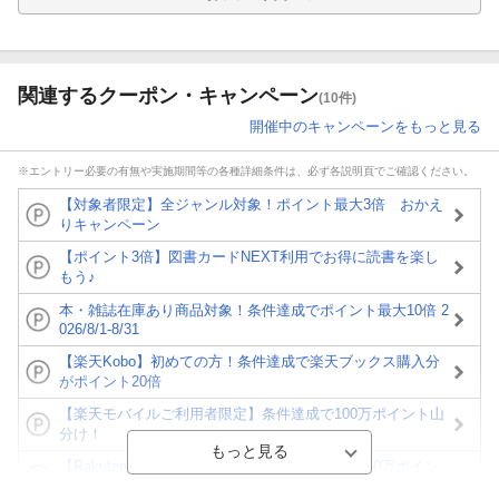
関連するクーポン・キャンペーン
(10件)
開催中のキャンペーンをもっと見る
※エントリー必要の有無や実施期間等の各種詳細条件は、必ず各説明頁でご確認ください。
【対象者限定】全ジャンル対象！ポイント最大3倍 おかえ
りキャンペーン
【ポイント3倍】図書カードNEXT利用でお得に読書を楽し
もう♪
本・雑誌在庫あり商品対象！条件達成でポイント最大10倍 2
026/8/1-8/31
【楽天Kobo】初めての方！条件達成で楽天ブックス購入分
がポイント20倍
【楽天モバイルご利用者限定】条件達成で100万ポイント山
分け！
【Rakuten Fashion×楽天ブックス】条件達成で10万ポイン
ト山分け