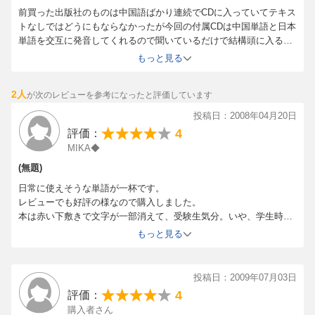
前買った出版社のものは中国語ばかり連続でCDに入っていてテキス
トなしではどうにもならなかったが今回の付属CDは中国単語と日本
単語を交互に発音してくれるので聞いているだけで結構頭に入る。
本を見ながら聞くとさらに効果的。
もっと見る
ただ単語集なので単調な感じはするが家族、仕事、学校、交通など
ジャンル別に分かれているので必要なところからやってもいい。
2人
が次のレビューを参考になったと評価しています
巻末には日本語から引ける索引が付いていて簡単な辞書としても使
える。ただし中国語からは引けないから中国語を翻訳したい人には
投稿日：2008年04月20日
あまり役に立たない。あくまで「はじめての～」とタイトルにある
4
評価：
ように初心者には良書。
MIKA◆
テキストは中国語が赤字、日本語が黒で書かれていて付属の赤い暗
記シートを使うと赤字が隠れて「日本語→中国語」の問題集にな
(無題)
る。
日常に使えそうな単語が一杯です。
余談だが表紙の右上にあるものは「CDが２枚ですよ～」のマークで
レビューでも好評の様なので購入しました。
ある。近くで見ないと「８」に見える。
本は赤い下敷きで文字が一部消えて、受験生気分。いや、学生時代
もそんなの使ったこと無いんですけどネ。どう使うかはその人次第
もっと見る
な感じです。
CDは、他の本だと中国語だけを読んでいるので初心者には分り辛い
ですが、これは日本語→中国語と読み上げて行くのが良いです。手
投稿日：2009年07月03日
元に本が無くても聴くだけで耳慣らしになるんじゃないでしょう
4
評価：
か。ただ余りにも淡々と進んでいくので追うのが辛いときも有りま
購入者さん
す。