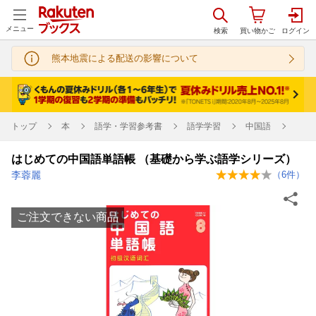
メニュー
熊本地震による配送の影響について
トップ
本
語学・学習参考書
語学学習
中国語
はじめての中国語単語帳 （基礎から学ぶ語学シリーズ）
李蓉麗
（
6
件）
ご注文できない商品