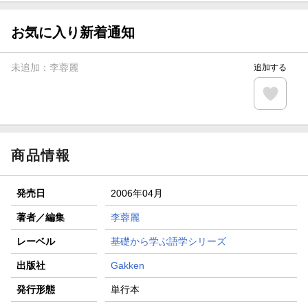
【スタンプカード】楽天ポイントもらえる＆抽選で豪華景品
が当たる！
お気に入り新着通知
エントリー＆3,000円以上購入で無料データSIM（3GB/月プ
ラン）が当たる！
未追加：
李蓉麗
追加する
楽天モバイル紹介キャンペーンの拡散で300円OFFクーポン
進呈
条件達成で楽天限定・宝塚歌劇 宙組貸切公演ペアチケット
が当たる
商品情報
発売日
2006年04月
著者／編集
李蓉麗
レーベル
基礎から学ぶ語学シリーズ
出版社
Gakken
発行形態
単行本