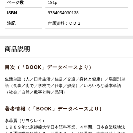
ページ数
191p
ISBN
9784054030138
注記
付属資料：ＣＤ２
商品説明
目次（「BOOK」データベースより）
生活単語（人／日常生活／住居／交通／身体と健康）／場面別単
語（食事／街で／学校で／仕事／娯楽）／いろいろな基本単語
（社会／自然／数字と時／品詞）
著者情報（「BOOK」データベースより）
李蓉麗（リヨウレイ）
１９８９年北京師範大学日本語科卒業。４年間、日本企業現地法