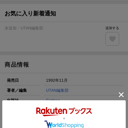
【スタンプカード】楽天ポイントもらえる＆抽選で豪華景品
が当たる！
お気に入り新着通知
エントリー＆3,000円以上購入で無料データSIM（3GB/月プ
ラン）が当たる！
未追加：
UTAN編集部
追加する
楽天モバイル紹介キャンペーンの拡散で300円OFFクーポン
進呈
条件達成で楽天限定・宝塚歌劇 宙組貸切公演ペアチケット
が当たる
商品情報
発売日
1992年11月
著者／編集
UTAN編集部
出版社
Gakken
発行形態
事・辞典
ページ数
488p