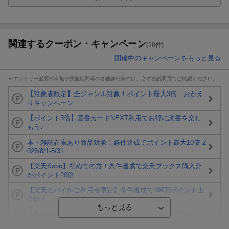
関連するクーポン・キャンペーン
(10件)
開催中のキャンペーンをもっと見る
※エントリー必要の有無や実施期間等の各種詳細条件は、必ず各説明頁でご確認ください。
【対象者限定】全ジャンル対象！ポイント最大3倍 おかえ
りキャンペーン
【ポイント3倍】図書カードNEXT利用でお得に読書を楽し
もう♪
本・雑誌在庫あり商品対象！条件達成でポイント最大10倍 2
026/8/1-8/31
【楽天Kobo】初めての方！条件達成で楽天ブックス購入分
がポイント20倍
【楽天モバイルご利用者限定】条件達成で100万ポイント山
分け！
【Rakuten Fashion×楽天ブックス】条件達成で10万ポイン
ト山分け