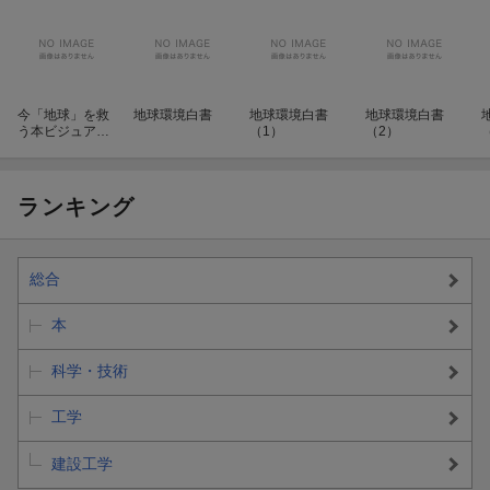
今「地球」を救
地球環境白書
地球環境白書
地球環境白書
う本ビジュアル
（1）
（2）
版
ランキング
総合
本
科学・技術
工学
建設工学