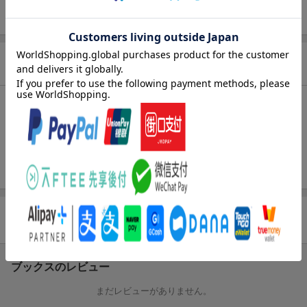
ISBN
9784051062484
商品説明
目次（「BOOK」データベースより）
１ 大気・気象／２ 河川・海洋／水／３ 自然・生態系／４
エネルギー／５ ごみ・リサイクル／６ 食・農業／７ 生活環
境／８ 地球環境／環境関連団体連絡先
商品レビュー
ブックスのレビュー
まだレビューがありません。