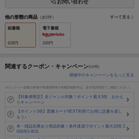
お問い合わせ
他の形態の商品
すべて見る
（全
2
件）
紙書籍
電子書籍
628
円
200
円
関連するクーポン・キャンペーン
(10件)
開催中のキャンペーンをもっと見る
※エントリー必要の有無や実施期間等の各種詳細条件は、必ず各説明頁でご確認ください。
【対象者限定】全ジャンル対象！ポイント最大3倍 おかえ
りキャンペーン
【ポイント3倍】図書カードNEXT利用でお得に読書を楽し
もう♪
本・雑誌在庫あり商品対象！条件達成でポイント最大10倍 2
026/8/1-8/31