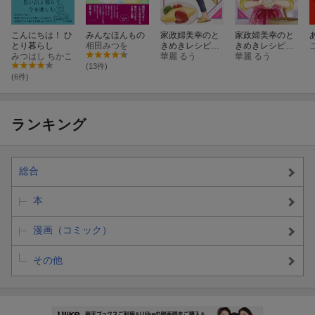
こんにちは！ ひ
みんなほんもの
家政婦美幸のと
家政婦美幸のと
とり暮らし
相田みつを
きめきレシピ
きめきレシピ
みつはし ちかこ
1
華麗 るう
2
華麗 るう
(13件)
(6件)
ランキング
総合
本
漫画（コミック）
その他