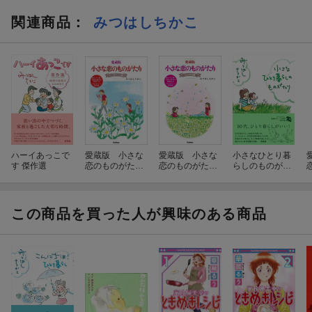
関連商品
：
みつはしちかこ
ハーイあっこで
愛蔵版 小さな
愛蔵版 小さな
小さなひとり暮
す 傑作選
恋のものがた
恋のものがた
らしのものがた
り マーガレッ
り たんぽぽ編
り
ト編
この商品を買った人が興味のある商品