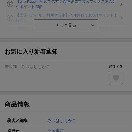
【楽天Kobo】初めての方！条件達成で楽天ブックス購入分
がポイント20倍
【楽天モバイルご利用者限定】条件達成で100万ポイント山
分け！
【Rakuten Fashion×楽天ブックス】条件達成で10万ポイン
ト山分け
【スタンプカード】楽天ポイントもらえる＆抽選で豪華景品
が当たる！
お気に入り新着通知
エントリー＆3,000円以上購入で無料データSIM（3GB/月プ
ラン）が当たる！
未追加：
みつはしちかこ
追加する
楽天モバイル紹介キャンペーンの拡散で300円OFFクーポン
進呈
条件達成で楽天限定・宝塚歌劇 宙組貸切公演ペアチケット
が当たる
商品情報
著者／編集
みつはしちかこ
発行元
立風書房