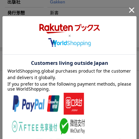
出版社
Gakken
発行形態
新書
ページ数
242p
ISBN
9784054008878
商品説明
内容紹介（「BOOK」データベースより）
イギリス本土の陥落により、アメリカは二正面作戦を強いられる
ことになった。ローズベルト大統領は謀略をめぐらし、日本へ宣
戦を布告する。キンメル大将率いる太平洋艦隊は真珠湾を出港
し、日本海軍をトラックへ封じ込めるべく、中部太平洋へと針路
を向けた。大村益次郎以来、対アメリカ戦略を練ってきた日本海
軍は『暁のＺ作戦』を発動し、聯合艦隊を南下させた。いま、蒼
海を朱に染め、敵の姿を見ることなく戦う、新時代の海戦の幕が