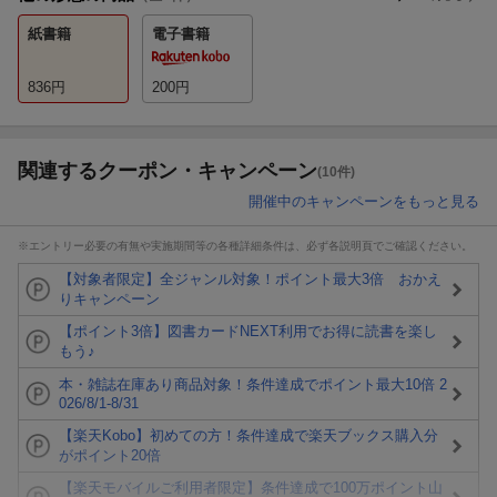
紙書籍
電子書籍
836
円
200
円
関連するクーポン・キャンペーン
(10件)
開催中のキャンペーンをもっと見る
※エントリー必要の有無や実施期間等の各種詳細条件は、必ず各説明頁でご確認ください。
【対象者限定】全ジャンル対象！ポイント最大3倍 おかえ
りキャンペーン
【ポイント3倍】図書カードNEXT利用でお得に読書を楽し
もう♪
本・雑誌在庫あり商品対象！条件達成でポイント最大10倍 2
026/8/1-8/31
【楽天Kobo】初めての方！条件達成で楽天ブックス購入分
がポイント20倍
【楽天モバイルご利用者限定】条件達成で100万ポイント山