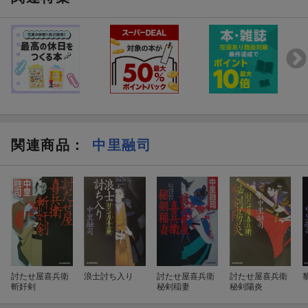
関連商品
：
中里融司
討たせ屋喜兵衛
浪士討ち入り
討たせ屋喜兵衛
討たせ屋喜兵衛
斬奸剣
秘剣稲妻
秘剣陽炎