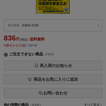
発行形態
：
紙書籍
(新書)
836
円
送料無料
(税込)
7
ポイント
1倍
内訳
ご注文できない商品
詳細
再入荷のお知らせ
商品をお気に入りに追加
お問い合わせ
他の形態の商品
すべて見る
（全
2
件）