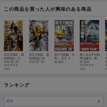
この商品を買った人が興味のある商品
天正大戦乱 異
天正大戦乱 異
原子力戦艦「大
第二次太平洋戦
信長戦記（1）
信長戦記 (3)
和」【1】マレ
争[1]誕生！夜襲
4
中岡 潤一郎
中岡 潤一郎
ー沖Z艦隊撃
林 譲治
機動部隊
原 俊雄
破！
(1件)
(1件)
(
ランキング
総合