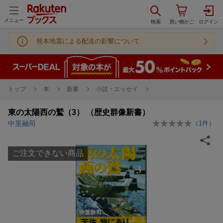
メニュー
熊本地震による配送の影響について
トップ
本
新書
小説・エッセイ
東の太陽西の鷲（3） （歴史群像新書）
中里融司
（
1
件）
ご注文できない商品