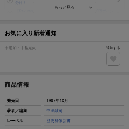
分け！
【Rakuten Fashion×楽天ブックス】条件達成で10万ポイン
ト山分け
【スタンプカード】楽天ポイントもらえる＆抽選で豪華景品
が当たる！
お気に入り新着通知
楽天モバイル紹介キャンペーンの拡散で300円OFFクーポン
進呈
未追加：
中里融司
追加する
条件達成で楽天限定・宝塚歌劇 宙組貸切公演ペアチケット
が当たる
エントリー＆条件達成で『鬼滅の刃』オリジナルきんちゃく
袋が当たる！
商品情報
発売日
1997年10月
著者／編集
中里融司
レーベル
歴史群像新書