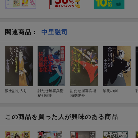
関連商品
：
中里融司
浪士討ち入り
討たせ屋喜兵衛
討たせ屋喜兵衛
黎明の剣
秘剣稲妻
秘剣陽炎
この商品を買った人が興味のある商品