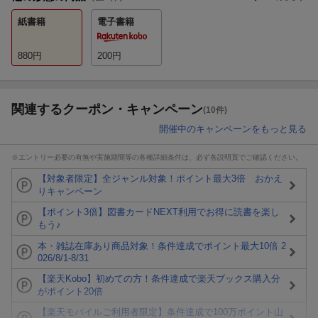
紙書籍
電子書籍
880
円
200
円
関連するクーポン・キャンペーン
(10件)
開催中のキャンペーンをもっと見る
※エントリー必要の有無や実施期間等の各種詳細条件は、必ず各説明頁でご確認ください。
【対象者限定】全ジャンル対象！ポイント最大3倍 おかえ
りキャンペーン
【ポイント3倍】図書カードNEXT利用でお得に読書を楽し
もう♪
本・雑誌在庫あり商品対象！条件達成でポイント最大10倍 2
026/8/1-8/31
【楽天Kobo】初めての方！条件達成で楽天ブックス購入分
がポイント20倍
【楽天モバイルご利用者限定】条件達成で100万ポイント山