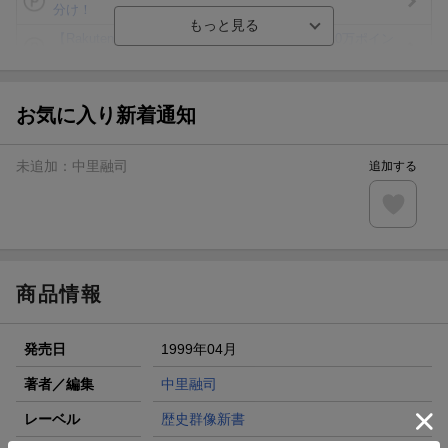
分け！
【Rakuten Fashion×楽天ブックス】条件達成で10万ポイン
ト山分け
【スタンプカード】楽天ポイントもらえる＆抽選で豪華景品
が当たる！
お気に入り新着通知
エントリー＆3,000円以上購入で無料データSIM（3GB/月プ
ラン）が当たる！
未追加：
中里融司
追加する
楽天モバイル紹介キャンペーンの拡散で300円OFFクーポン
進呈
条件達成で楽天限定・宝塚歌劇 宙組貸切公演ペアチケット
が当たる
商品情報
発売日
1999年04月
著者／編集
中里融司
レーベル
歴史群像新書