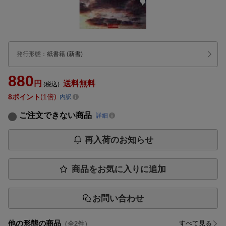
発行形態
：
紙書籍
(新書)
880
円
送料無料
(税込)
8
ポイント
1倍
内訳
ご注文できない商品
詳細
再入荷のお知らせ
商品をお気に入りに追加
お問い合わせ
他の形態の商品
すべて見る
（全
2
件）