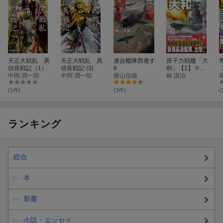
天正大戦乱 異
天正大戦乱 異
連合艦隊西進す
原子力戦艦「大
信長戦記（1）
信長戦記 (3)
6
和」【1】マレ
中岡 潤一郎
中岡 潤一郎
横山信義
ー沖Z艦隊撃
林 譲治
破！
(1件)
(3件)
(
ランキング
総合
本
新書
小説・エッセイ