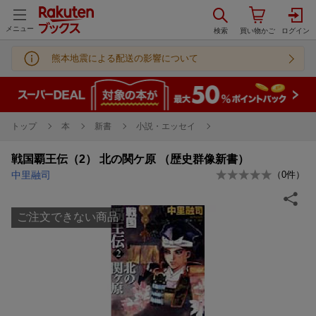
メニュー
熊本地震による配送の影響について
トップ
本
新書
小説・エッセイ
戦国覇王伝（2） 北の関ケ原 （歴史群像新書）
中里融司
（
0
件）
ご注文できない商品