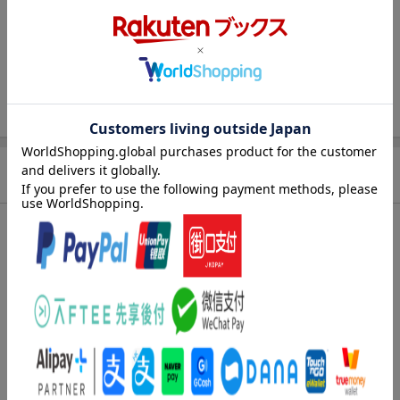
出版社
Gakken
発行形態
新書
ページ数
221p
ISBN
9784054010697
商品説明
内容紹介（「BOOK」データベースより）
関ヶ原の合戦後、妖童・豊臣秀頼の出現により、徳川家康は蟄居
を命ぜられた。翌、慶長六年の年明け、会津に座す上杉景勝が、
旧領を復するべく春日山城を急襲する。家康は大坂方に計らず、
独断で結城秀康を先鋒とする討伐軍を起こした。しかしその行く
手には、表裏比興の風聞も憚らず、景勝と同盟を結んだ伊達政宗
の罠が待ち受けていた。新たなる乱世を迎えた大八洲の勢力地図
は、いま大きく塗りかえられようとしている。