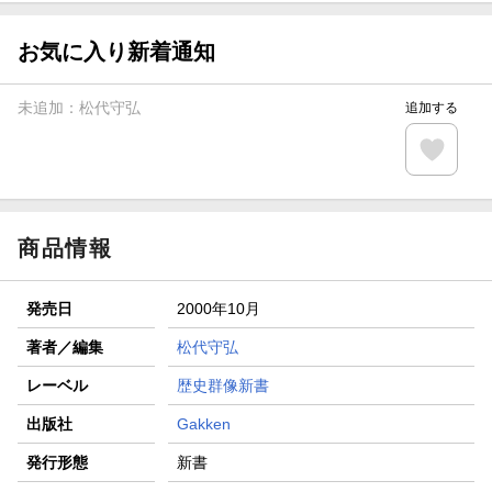
【スタンプカード】楽天ポイントもらえる＆抽選で豪華景品
が当たる！
お気に入り新着通知
エントリー＆3,000円以上購入で無料データSIM（3GB/月プ
ラン）が当たる！
未追加：
松代守弘
追加する
楽天モバイル紹介キャンペーンの拡散で300円OFFクーポン
進呈
条件達成で楽天限定・宝塚歌劇 宙組貸切公演ペアチケット
が当たる
商品情報
発売日
2000年10月
著者／編集
松代守弘
レーベル
歴史群像新書
出版社
Gakken
発行形態
新書