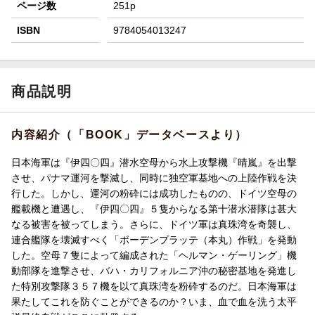
ページ数
251p
ISBN
9784054013247
商品説明
内容紹介（「BOOK」データベースより）
日本海軍は『伊四〇四』潜水空母から水上攻撃機『晴嵐』を出撃
させ、パナマ運河を撃滅し、同時に独空軍基地への上陸作戦を決
行した。しかし、運河の粉砕には成功したものの、ドイツ空母の
艦載機と遭遇し、『伊四〇四』５隻からなる第十潜水潜隊は甚大
なる被害を被ってしまう。さらに、ドイツ軍は真珠湾を奇襲し、
連合艦隊を壊滅すべく「ボーデンプラッテ（本丸）作戦」を発動
した。空母７隻によって編成された「ヘルマン・ゲーリング」機
動部隊を進撃させ、バハ・カリフォルニア沖の秘密基地を発進し
た特別攻撃隊３５７機を以て真珠湾を粉砕するのだ。日本海軍は
果たしてこれを防ぐことができるのか？いま、血で血を洗う太平