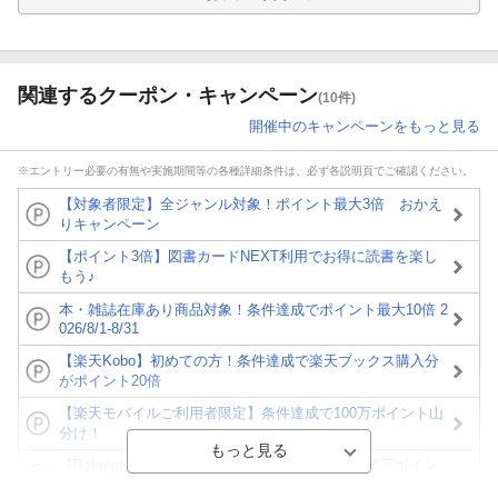
関連するクーポン・キャンペーン
(10件)
開催中のキャンペーンをもっと見る
※エントリー必要の有無や実施期間等の各種詳細条件は、必ず各説明頁でご確認ください。
【対象者限定】全ジャンル対象！ポイント最大3倍 おかえ
りキャンペーン
【ポイント3倍】図書カードNEXT利用でお得に読書を楽し
もう♪
本・雑誌在庫あり商品対象！条件達成でポイント最大10倍 2
026/8/1-8/31
【楽天Kobo】初めての方！条件達成で楽天ブックス購入分
がポイント20倍
【楽天モバイルご利用者限定】条件達成で100万ポイント山
分け！
【Rakuten Fashion×楽天ブックス】条件達成で10万ポイン
ト山分け