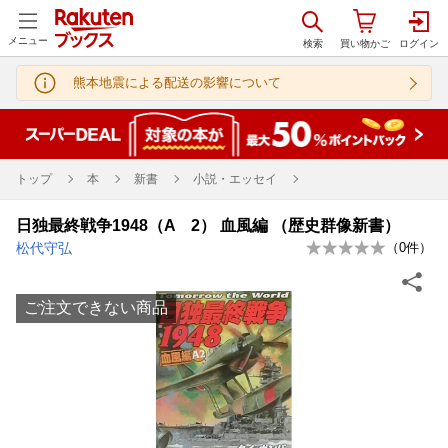
メニュー
熊本地震による配送の影響について
トップ
本
新書
小説・エッセイ
日独最終戦争1948（A 2） 血風編 （歴史群像新書）
松代守弘
（
0
件）
ご注文できない商品