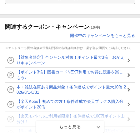
関連するクーポン・キャンペーン
(10件)
開催中のキャンペーンをもっと見る
※エントリー必要の有無や実施期間等の各種詳細条件は、必ず各説明頁でご確認ください。
【対象者限定】全ジャンル対象！ポイント最大3倍 おかえ
りキャンペーン
【ポイント3倍】図書カードNEXT利用でお得に読書を楽し
もう♪
本・雑誌在庫あり商品対象！条件達成でポイント最大10倍 2
026/8/1-8/31
【楽天Kobo】初めての方！条件達成で楽天ブックス購入分
がポイント20倍
【楽天モバイルご利用者限定】条件達成で100万ポイント山
分け！
【Rakuten Fashion×楽天ブックス】条件達成で10万ポイン
ト山分け