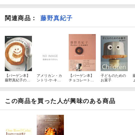
関連商品
：
藤野真紀子
【バーゲン本】
アメリカン・カ
【バーゲン本】
子どものための
藤野真紀子の子
ントリ-ケ-キに
チョコレートの
お菓子
供といっしょに
恋をして
お菓子
作る季節のお菓
子
この商品を買った人が興味のある商品