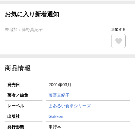
【スタンプカード】楽天ポイントもらえる＆抽選で豪華景品
が当たる！
お気に入り新着通知
エントリー＆3,000円以上購入で無料データSIM（3GB/月プ
ラン）が当たる！
未追加：
藤野真紀子
追加する
楽天モバイル紹介キャンペーンの拡散で300円OFFクーポン
進呈
条件達成で楽天限定・宝塚歌劇 宙組貸切公演ペアチケット
が当たる
商品情報
発売日
2001年03月
著者／編集
藤野真紀子
レーベル
まあるい食卓シリーズ
出版社
Gakken
発行形態
単行本