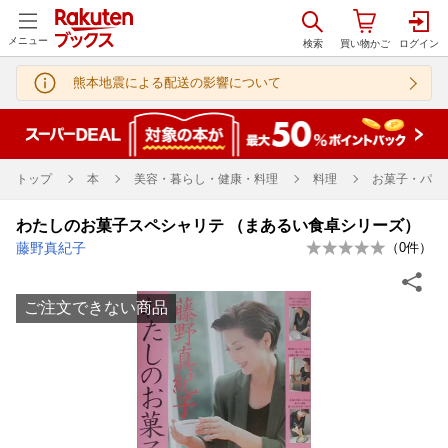
メニュー
熊本地震による配送の影響について
トップ
本
美容・暮らし・健康・料理
料理
お菓子・パン
わたしのお菓子スペシャリテ （まあるい食卓シリーズ）
藤野真紀子
（
0
件）
ご注文できない商品