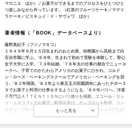
マロニエ ほか）／お菓子ができるまでのプロセスをひとつひと
つ楽しみながら作っています。（紅茶のフルーツケーキ／マデイ
ラケーキ／ビスキュイ・ド・サヴォワ ほか）
著者情報（「BOOK」データベースより）
藤野真紀子（フジノマキコ）
１９４９年９月１５日生まれのおとめ座。幼稚園から高校まで白
百合学園に学ぶ。’６８年、生まれて初めて受験を体験して、聖心
女子大学に入学。’７３年結婚。’７８年夫の仕事の都合でニューヨ
ークへ。子育てのかたわらアメリカのお菓子にひかれ、コルド
ン・ローズ・ベーキングスクールでアメリカン・ベーキングを習
う。’８２年帰国。’８３年より東京玉川田園調布にあったデポー３
９でお菓子と料理の仕事をするようになる。’８６年パリへ。洋菓
子専門誌ＡＴＴＥＮＴＩＯＮにパリ便りを掲載。エコール・リッ
ツ・エスコフェでお菓子、料理を学び、ディプロムを取得。コン
ルドン・ブルーやヴァレンヌなどのデモンストレーションにたび
たび参加。マダム・ヴォージェルの料理教室に通う。’９０年ジャ
マンで１週間のスタージュを経験して帰国。現在マキコフーズス
テュディオを主宰してお菓子や料理の作り方の指導や講演、雑誌