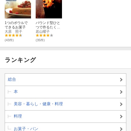
1つのボウルで
パウンド型ひと
できるお菓子
つで作るたくさ
大原 照子
んのケーク
若山曜子
(43件)
(35件)
ランキング
総合
本
美容・暮らし・健康・料理
料理
お菓子・パン