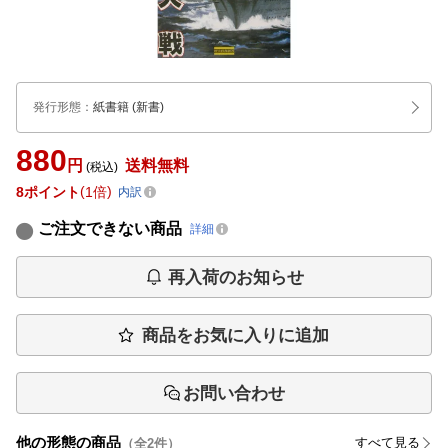
発行形態
：
紙書籍
(新書)
880
円
送料無料
(税込)
8
ポイント
1倍
内訳
ご注文できない商品
詳細
再入荷のお知らせ
商品をお気に入りに追加
お問い合わせ
他の形態の商品
すべて見る
（全
2
件）