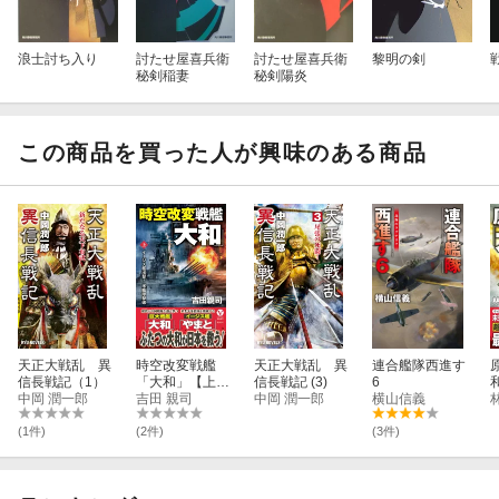
浪士討ち入り
討たせ屋喜兵衛
討たせ屋喜兵衛
黎明の剣
秘剣稲妻
秘剣陽炎
この商品を買った人が興味のある商品
天正大戦乱 異
時空改変戦艦
天正大戦乱 異
連合艦隊西進す
信長戦記（1）
「大和」【上】
信長戦記 (3)
6
中岡 潤一郎
イージス艦出
吉田 親司
中岡 潤一郎
横山信義
撃！ 米艦隊撃破
(1件)
(2件)
(3件)