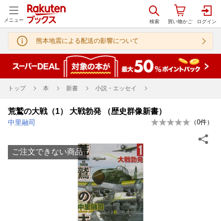
メニュー
熊本地震による配送の影響について
トップ
本
新書
小説・エッセイ
荒鷲の大戦（1） 大戦勃発 （歴史群像新書）
中里融司
（
0
件）
ご注文できない商品