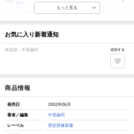
分け！
【Rakuten Fashion×楽天ブックス】条件達成で10万ポイン
ト山分け
【スタンプカード】楽天ポイントもらえる＆抽選で豪華景品
が当たる！
お気に入り新着通知
エントリー＆3,000円以上購入で無料データSIM（3GB/月プ
ラン）が当たる！
未追加：
中里融司
追加する
楽天モバイル紹介キャンペーンの拡散で300円OFFクーポン
進呈
条件達成で楽天限定・宝塚歌劇 宙組貸切公演ペアチケット
が当たる
商品情報
発売日
2002年06月
著者／編集
中里融司
レーベル
歴史群像新書