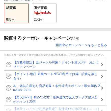
紙書籍
電子書籍
880
円
200
円
関連するクーポン・キャンペーン
(10件)
開催中のキャンペーンをもっと見る
※エントリー必要の有無や実施期間等の各種詳細条件は、必ず各説明頁でご確認ください。
【対象者限定】全ジャンル対象！ポイント最大3倍 おかえ
りキャンペーン
【ポイント3倍】図書カードNEXT利用でお得に読書を楽し
もう♪
本・雑誌在庫あり商品対象！条件達成でポイント最大10倍 2
026/8/1-8/31
【楽天Kobo】初めての方！条件達成で楽天ブックス購入分
がポイント20倍
【楽天モバイルご利用者限定】条件達成で100万ポイント山