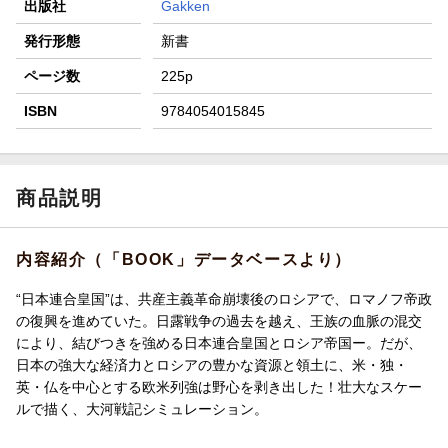
出版社
Gakken
発行形態
新書
ページ数
225p
ISBN
9784054015845
商品説明
内容紹介（「BOOK」データベースより）
“日本連合皇国”は、共産主義革命崩壊後のロシアで、ロマノフ帝政
の復興を進めていた。日露戦争の過去を越え、王族の血脈の混交
により、結びつきを強める日本連合皇国とロシア帝国ー。だが、
日本の強大な経済力とロシアの豊かな資源と領土に、米・独・
英・仏を中心とする欧米列強は野心を剥き出した！壮大なスケー
ルで描く、大河戦記シミュレーション。