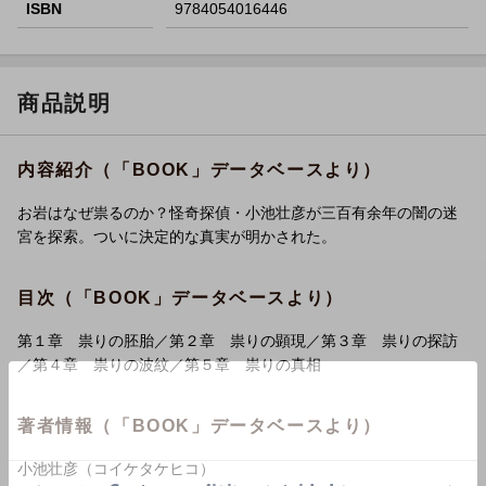
ISBN
9784054016446
商品説明
内容紹介（「BOOK」データベースより）
お岩はなぜ祟るのか？怪奇探偵・小池壮彦が三百有余年の闇の迷
宮を探索。ついに決定的な真実が明かされた。
目次（「BOOK」データベースより）
第１章 祟りの胚胎／第２章 祟りの顕現／第３章 祟りの探訪
／第４章 祟りの波紋／第５章 祟りの真相
著者情報（「BOOK」データベースより）
小池壮彦（コイケタケヒコ）