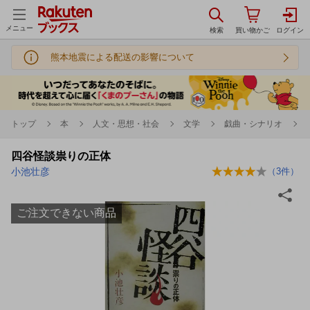
メニュー
熊本地震による配送の影響について
トップ
本
人文・思想・社会
文学
戯曲・シナリオ
四谷怪談祟りの正体
小池壮彦
（
3
件）
ご注文できない商品