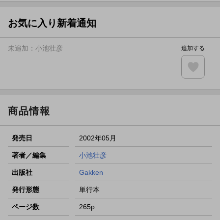
【スタンプカード】楽天ポイントもらえる＆抽選で豪華景品
が当たる！
お気に入り新着通知
エントリー＆3,000円以上購入で無料データSIM（3GB/月プ
ラン）が当たる！
未追加：
小池壮彦
追加する
楽天モバイル紹介キャンペーンの拡散で300円OFFクーポン
進呈
条件達成で楽天限定・宝塚歌劇 宙組貸切公演ペアチケット
が当たる
商品情報
発売日
2002年05月
著者／編集
小池壮彦
出版社
Gakken
発行形態
単行本
ページ数
265p