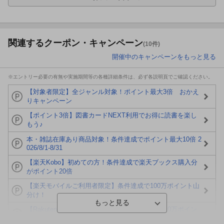
関連するクーポン・キャンペーン
(10件)
開催中のキャンペーンをもっと見る
※エントリー必要の有無や実施期間等の各種詳細条件は、必ず各説明頁でご確認ください。
【対象者限定】全ジャンル対象！ポイント最大3倍 おかえ
りキャンペーン
【ポイント3倍】図書カードNEXT利用でお得に読書を楽し
もう♪
本・雑誌在庫あり商品対象！条件達成でポイント最大10倍 2
026/8/1-8/31
【楽天Kobo】初めての方！条件達成で楽天ブックス購入分
がポイント20倍
【楽天モバイルご利用者限定】条件達成で100万ポイント山
分け！
【Rakuten Fashion×楽天ブックス】条件達成で10万ポイン
ト山分け