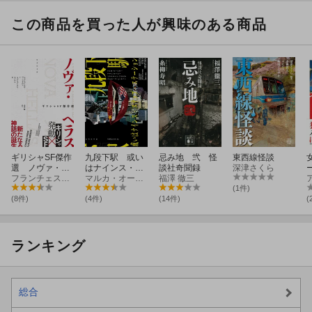
この商品を買った人が興味のある商品
ギリシャSF傑作
九段下駅 或い
忌み地 弐 怪
東西線怪談
選 ノヴァ・ヘ
はナインス・ス
談社奇聞録
深津さくら
ラス
フランチェスカ・T・バルビニ
テップ・ステー
マルカ・オールダー
福澤 徹三
ション
(1件)
(8件)
(4件)
(14件)
(
ランキング
総合