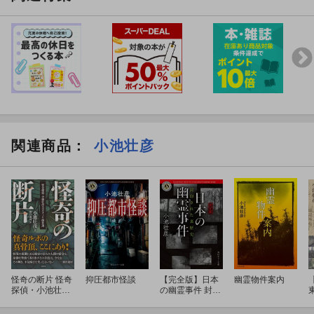
関連商品
：
小池壮彦
怪奇の断片 怪奇
抑圧都市怪談
【完全版】日本
幽霊物件案内
探偵・小池壮彦
の幽霊事件 封印
ルポルタージュ
された裏歴史
傑作選