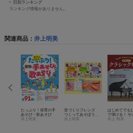
日別ランキング
ランキング情報がありません。
関連商品
：
井上明美
本】敬語
たっぷり！保育の手
音づくりフレンズ
はじめてでも
パーフェ
あそび・歌あそび
つくってあそぼう楽
で弾ける！ や
アル
井上明美
器工作（全3巻セッ
井上明美
クラシックピ
井上 明美
ト）
門