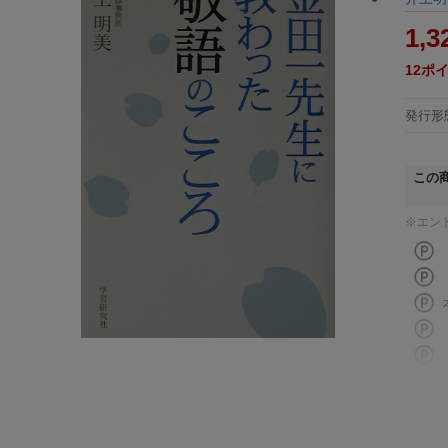
1,3
12
ポ
発行形
この
※エン