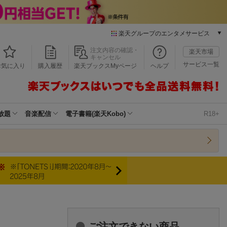
楽天グループのエンタメサービス
本/ゲーム/CD/DVD
注文内容の確認・
楽天市場
キャンセル
楽天ブックス
サービス一覧
お気に入り
購入履歴
楽天ブックスMyページ
ヘルプ
電子書籍
楽天Kobo
雑誌読み放題
楽天マガジン
放題
音楽配信
電子書籍(楽天Kobo)
R18+
音楽配信
楽天ミュージック
動画配信
楽天TV
動画配信ガイド
Rakuten PLAY
無料テレビ
Rチャンネル
チケット
ご注文できない商品