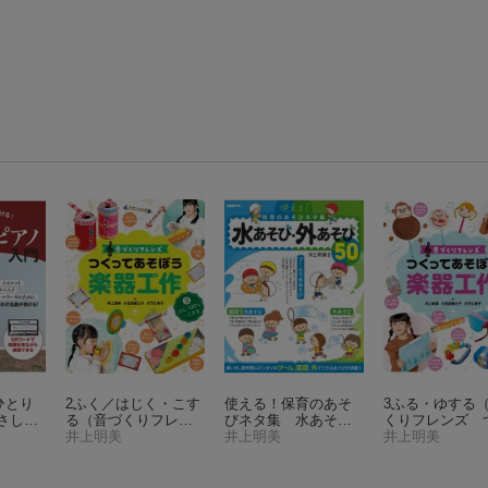
ひとり
2ふく／はじく・こす
使える！保育のあそ
3ふる・ゆする
さしい
る
（音づくりフレン
びネタ集 水あそ
くりフレンズ 
アノ入
ズ つくってあそぼ
井上明美
び・外あそび50
井上明美
ってあそぼう楽
井上明美
う楽器工作）
作）