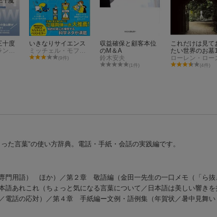
三十度
いきなりサイエンス
収益確保と顧客本位
これだけは見て
キャシディ・ランドール
ミッチェル・モフィット
のM＆A
たい世界のお墓1
鈴木安夫
ローレン・ロー
(9件)
(1件)
(4件)
もった言葉”の使い方辞典。電話・手紙・会話の実践編です。
専門用語） ほか）／第２章 敬語編（金田一先生の一口メモ（「ら抜
本語あれこれ（ちょっと気になる言葉について／日本語は美しい響きを
客／電話の応対）／第４章 手紙編ー文例・語例集（年賀状／暑中見舞