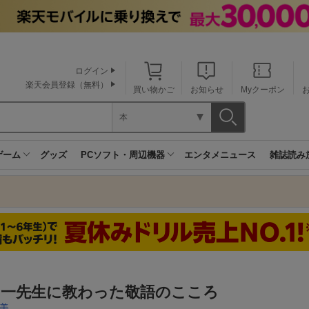
ログイン
楽天会員登録（無料）
買い物かご
お知らせ
Myクーポン
本
ゲーム
グッズ
PCソフト・周辺機器
エンタメニュース
雑誌読み
田一先生に教わった敬語のこころ
美