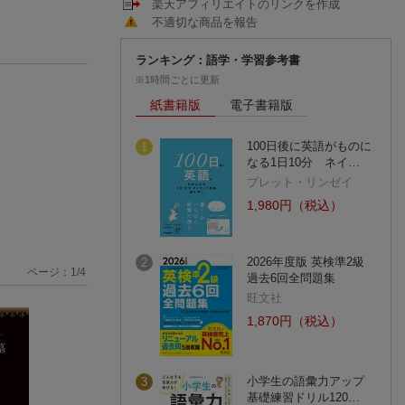
楽天アフィリエイトのリンクを作成
不適切な商品を報告
ランキング：語学・学習参考書
※1時間ごとに更新
紙書籍版
電子書籍版
100日後に英語がものに
1
なる1日10分 ネイ…
ブレット・リンゼイ
1,980円（税込）
2026年度版 英検準2級
2
ページ：
1
/
4
過去6回全問題集
旺文社
1,870円（税込）
小学生の語彙力アップ
3
基礎練習ドリル120…