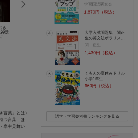
学習国語研究会
1,870円（税込）
おき
地域金融機関のCSR
これからのオフィス
しんきんファミリ
99選
戦略
ワークマネジメント
における事業承継
大学入試問題集 関正
4
ズ
古江晋也
宮崎敬
＆A事例集
飯塚仁康
生の英文法ポラリス…
(1件)
関 正生
1,430円（税込）
くもんの夏休みドリル
5
小学1年生
660円（税込）
き言葉」とは）
語学・学習参考書ランキングを見る
持つ言葉 ほ
い・寒中見舞い