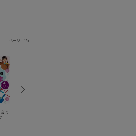
ページ：
1
/
5
（音づ
あそんでたのしい保
使える!保育のあそび
使える!保育のあ
つく
育の運動
ネタ集 工作あそび
ネタ集 ゲームあ
器工
井上明美
編
井上明美
編
井上明美