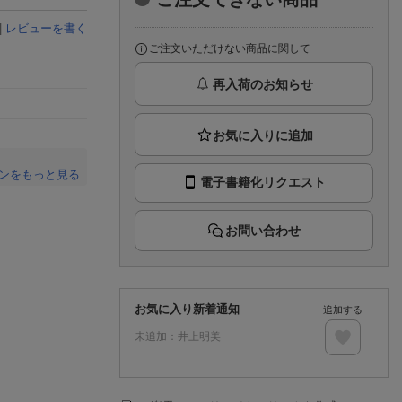
楽天チケット
エンタメニュース
|
レビューを書く
推し楽
ご注文いただけない商品に関して
再入荷のお知らせ
ンをもっと見る
電子書籍化リクエスト
。
お問い合わせ
お気に入り新着通知
追加する
未追加：
井上明美