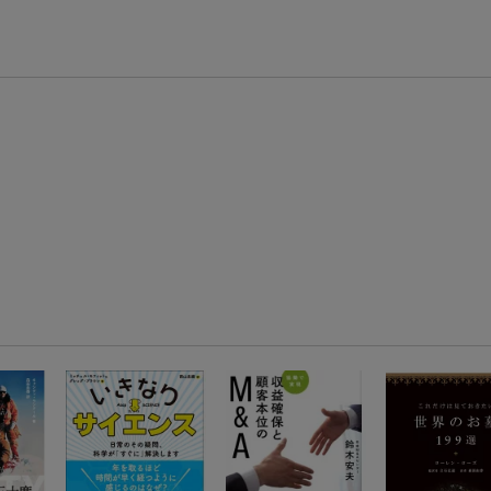
楽天モバイル紹介キャンペーンの拡散で300円OFFクーポン進呈
条件達成で楽天限定・宝塚歌劇 宙組貸切公演ペアチケットが当たる