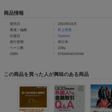
商品情報
発売日
：
2003年04月
著者／編集
：
井上明美
出版社
：
Gakken
発行形態
：
単行本
ページ数
：
239p
ISBN
：
9784054019348
この商品を買った人が興味のある商品