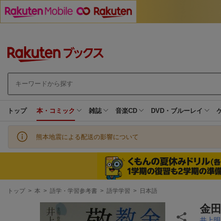
トップ
本・コミック
雑誌
音楽CD
DVD・ブルーレイ
熊本地震による配送の影響について
現
トップ
>
本
>
語学・学習参考書
>
語学学習
>
日本語
在
地
金
井上明