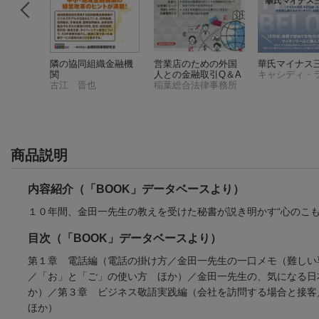
、止めか
隣の協同組織金融機
営業店のための外国
華氏マイナス
関
人との金融取引Q＆A
古江 晋也
稲葉総合法律事務所
商品説明
内容紹介（「BOOK」データベースより）
１０年間、金田一先生の教えを受けた秘書が説き明かす“心のこ
目次（「BOOK」データベースより）
第１章 電話編（電話の掛け方／金田一先生の一口メモ（難しい
／「お」と「ご」の使い方 ほか）／金田一先生の、気になる日
か）／第３章 ビジネス敬語実践編（会社を訪問する場合と接
ほか）