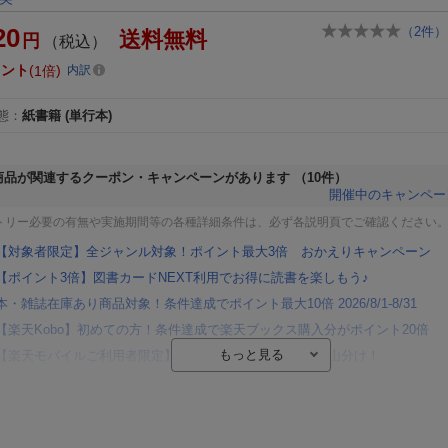
20
（
2
件）
送料無料
円
（税込）
イント
1倍
内訳
態
：
紙書籍
(単行本)
商品が関連するクーポン・キャンペーンがあります
（10件）
開催中のキャンペー
トリー必要の有無や実施期間等の各種詳細条件は、必ず各説明頁でご確認ください
【対象者限定】全ジャンル対象！ポイント最大3倍 おかえりキャンペーン
【ポイント3倍】図書カードNEXT利用でお得に読書を楽しもう♪
本・雑誌在庫あり商品対象！条件達成でポイント最大10倍 2026/8/1-8/31
【楽天Kobo】初めての方！条件達成で楽天ブックス購入分がポイント20倍
【楽天モバイルご利用者限定】条件達成で100万ポイント山分け！
【Rakuten Fashion×楽天ブックス】条件達成で10万ポイント山分け
【スタンプカード】楽天ポイントもらえる＆抽選で豪華景品が当たる！
エントリー＆3,000円以上購入で無料データSIM（3GB/月プラン）が当たる！