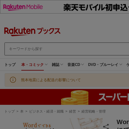
トップ
本・コミック
雑誌
音楽CD
DVD・ブルーレイ
熊本地震による配送の影響について
現
トップ
>
本
>
ビジネス・経済・就職
>
経営
>
経営戦略・管理
在
地
Wo