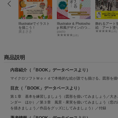
力の教室
Illustratorでイラスト
Illustrator & Photosho
飾れるアート
を描こう！
p 和風デザインのつく
絵 アート塗
廣まさき
り方
pasto
レクション
30件)
(1件)
(1件)
商品説明
内容紹介（「BOOK」データベースより）
マイクロソフトＷｏｒｄで本格的な絵が誰でも描ける。図形を描
目次（「BOOK」データベースより）
第１章 基本を練習しましょう（図形を描いてみましょう／大き
ンダー ほか）／第３章 風景・果実を描いてみましょう（窓の
を描きましょう／作品をグッズにしてみましょう）／付録
著者情報（「BOOK」データベースより）