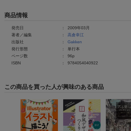
商品情報
発売日
：
2009年03月
著者／編集
：
高倉幸江
出版社
：
Gakken
発行形態
：
単行本
ページ数
：
96p
ISBN
：
9784054040922
この商品を買った人が興味のある商品