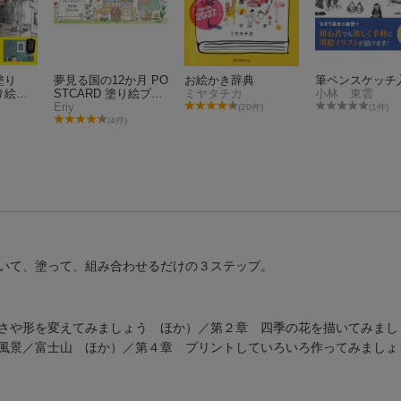
塗り
夢見る国の12か月 PO
お絵かき辞典
筆ペンスケッチ
り絵コ
STCARD 塗り絵ブッ
ミヤタチカ
小林 東雲
ク
Eriy
(20件)
(1件)
(4件)
いて、塗って、組み合わせるだけの３ステップ。
さや形を変えてみましょう ほか）／第２章 四季の花を描いてみまし
風景／富士山 ほか）／第４章 プリントしていろいろ作ってみましょ