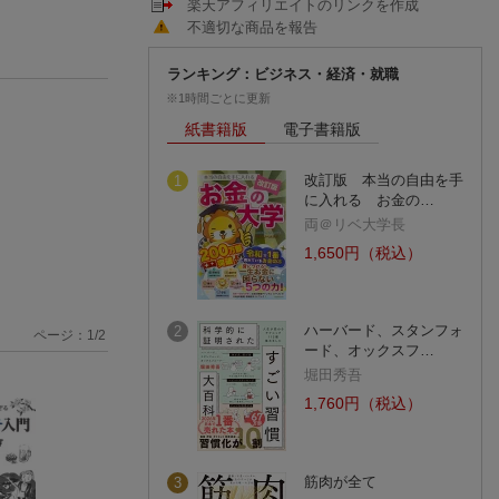
楽天アフィリエイトのリンクを作成
不適切な商品を報告
ランキング：ビジネス・経済・就職
※1時間ごとに更新
紙書籍版
電子書籍版
改訂版 本当の自由を手
1
に入れる お金の…
両＠リベ大学長
1,650円（税込）
ハーバード、スタンフォ
2
ページ：
1
/
2
ード、オックスフ…
堀田秀吾
1,760円（税込）
筋肉が全て
3