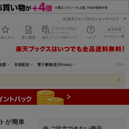
楽天グループのエンタメサービス
本/ゲーム/CD/DVD
注文内容の確認・
楽天市場
キャンセル
楽天ブックス
サービス一覧
お気に入り
購入履歴
楽天ブックスMyページ
ヘルプ
電子書籍
楽天Kobo
雑誌読み放題
楽天マガジン
放題
音楽配信
電子書籍(楽天Kobo)
R18+
音楽配信
楽天ミュージック
動画配信
楽天TV
動画配信ガイド
Rakuten PLAY
無料テレビ
Rチャンネル
トが簡単
チケット
ご注文できない商品