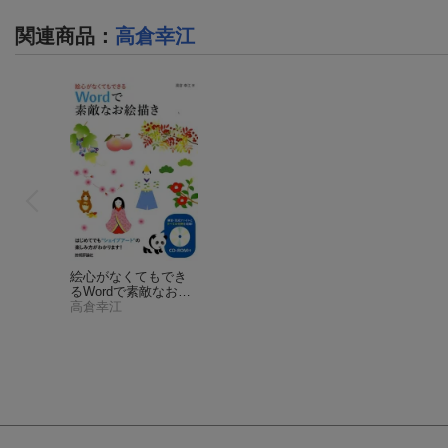
関連商品
：
高倉幸江
絵心がなくてもでき
るWordで素敵なお絵
描き
高倉幸江