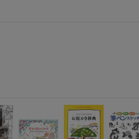
楽天モバイル紹介キャンペーンの拡散で300円OFFクーポン進呈
条件達成で楽天限定・宝塚歌劇 宙組貸切公演ペアチケットが当たる
エントリー＆条件達成で『鬼滅の刃』オリジナルきんちゃく袋が当たる！