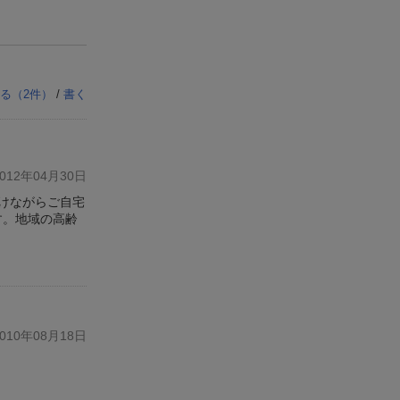
る（
2
件）
/
書く
12年04月30日
けながらご自宅
す。地域の高齢
10年08月18日