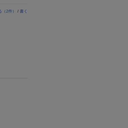
る（
2
件）
/
書く