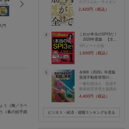
ガブリエル・ライオン
2,420円（税込）
入門
くまさんと素敵な街
新しい文章力の教室
Illustratorでイラ
なかうち わか（waka）
唐木 元
を描こう！
これが本当のSPI3だ！
廣まさき
4
(3件)
(130件)
2028年度版 【主…
SPIノートの会
1,650円（税込）
令和8（2026）年度版
5
賃貸不動産管理の…
一般社団法人 賃貸不
動産経営管理士協議会
4,400円（税込）
ょう（梅／ラベ
う（春の絵手紙
ビジネス・経済・就職ランキングを見る