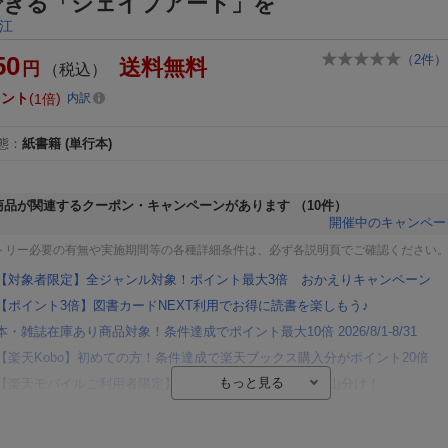
できる「シェイプアート」を
江
50
（
2
件）
送料無料
円
（税込）
イント
1倍
内訳
態
：
紙書籍
(単行本)
商品が関連するクーポン・キャンペーンがあります
（10件）
開催中のキャンペー
トリー必要の有無や実施期間等の各種詳細条件は、必ず各説明頁でご確認ください
【対象者限定】全ジャンル対象！ポイント最大3倍 おかえりキャンペーン
【ポイント3倍】図書カードNEXT利用でお得に読書を楽しもう♪
本・雑誌在庫あり商品対象！条件達成でポイント最大10倍 2026/8/1-8/31
【楽天Kobo】初めての方！条件達成で楽天ブックス購入分がポイント20倍
【楽天モバイルご利用者限定】条件達成で100万ポイント山分け！
【Rakuten Fashion×楽天ブックス】条件達成で10万ポイント山分け
【スタンプカード】楽天ポイントもらえる＆抽選で豪華景品が当たる！