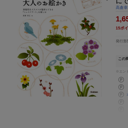
に
高倉幸
1,6
15
ポ
発行形
この
※エン