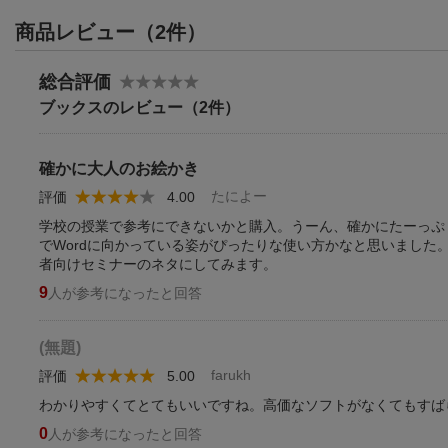
商品レビュー（2件）
総合評価
ブックスのレビュー（2件）
確かに大人のお絵かき
たによー
評価
4.00
学校の授業で参考にできないかと購入。うーん、確かにたーっぷ
でWordに向かっている姿がぴったりな使い方かなと思いまし
者向けセミナーのネタにしてみます。
9
人が参考になったと回答
(無題)
farukh
評価
5.00
わかりやすくてとてもいいですね。高価なソフトがなくてもすば
0
人が参考になったと回答