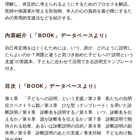
理解し、肯定的に考えられるようにするためのプロセスを解説。
医師や保護者が使える告知例、本人の心の負担を最小限にするた
めの実用的支援法などを紹介する。
内容紹介（「BOOK」データベースより）
自己肯定感をはぐくむためには、いつ、誰が、どのように説明し
たらよいのか？周囲と違うと気づき始めた子どもへの“説明という
支援”の実践本。子どもに合わせて活用できる説明文テンプレート
付き。
目次（「BOOK」データベースより）
第１章 「子どもへの説明」という支援／第２章 私たちの自閉
症スペクトラム観／第３章 ひな型（テンプレート）を用いた診
断説明／第４章 診断名を説明する／第５章 いつ、診断名を伝
えるか／第６章 誰が診断名を伝えるか／第７章 診断説明で期
待される効果、あるいは診断説明の目的／第８章 診断説明の副
作用／第９章 診断説明のあとの支援／巻末付録 子ども向け勉
強会資料