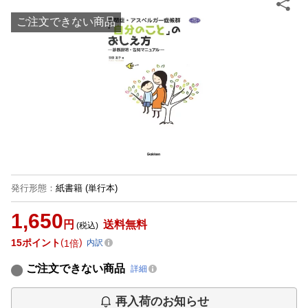
ご注文できない商品
発行形態
：
紙書籍
(単行本)
1,650
円
送料無料
(税込)
15
ポイント
1倍
内訳
ご注文できない商品
詳細
再入荷のお知らせ