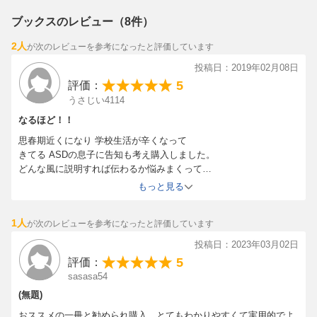
ブックスのレビュー（8件）
2人
が次のレビューを参考になったと評価しています
投稿日：2019年02月08日
5
評価：
うさじい4114
なるほど！！
思春期近くになり 学校生活が辛くなって
きてる ASDの息子に告知も考え購入しました。
どんな風に説明すれば伝わるか悩みまくって
いたところに これだ！と思いいい本に出会えて感謝です。こんなに
もっと見る
も 寄り添ってくれるところに通院されている方たちがうらやましい
です。
1人
が次のレビューを参考になったと評価しています
投稿日：2023年03月02日
5
評価：
sasasa54
(無題)
おススメの一冊と勧められ購入。とてもわかりやすくて実用的でよ