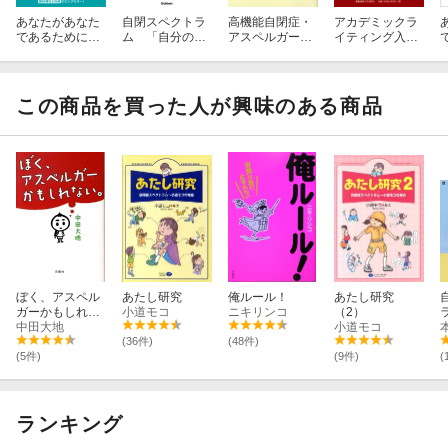
あなたがあなた
自閉スペクトラ
高機能自閉症・
アカデミックラ
であるために
ム 「自分のこ
アスペルガー症
イティング入門
補注新装版
と」のおしえ
候群「その子ら
第2版
方 増補版
しさ」を生かす
子育て 改訂版
この商品を買った人が興味のある商品
ぼく、アスペル
あたし研究
俺ルール！
あたし研究
ガーかもしれな
小道モコ
ニキリンコ
（2）
い。
中田大地
小道モコ
(36件)
(48件)
(5件)
(9件)
(
ランキング