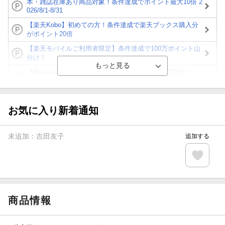
本・雑誌在庫あり商品対象！条件達成でポイント最大10倍 2
026/8/1-8/31
【楽天Kobo】初めての方！条件達成で楽天ブックス購入分
がポイント20倍
【楽天モバイルご利用者限定】条件達成で100万ポイント山
分け！
【Rakuten Fashion×楽天ブックス】条件達成で10万ポイン
ト山分け
【スタンプカード】楽天ポイントもらえる＆抽選で豪華景品
が当たる！
お気に入り新着通知
エントリー＆3,000円以上購入で無料データSIM（3GB/月プ
ラン）が当たる！
未追加：
吉田友子
追加する
楽天モバイル紹介キャンペーンの拡散で300円OFFクーポン
進呈
条件達成で楽天限定・宝塚歌劇 宙組貸切公演ペアチケット
が当たる
商品情報