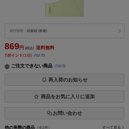
発行形態
：
紙書籍
(新書)
869
円
送料無料
(税込)
7
ポイント
1倍
内訳
ご注文できない商品
詳細
再入荷のお知らせ
商品をお気に入りに追加
お問い合わせ
他の形態の商品
すべて見る
（全
2
件）