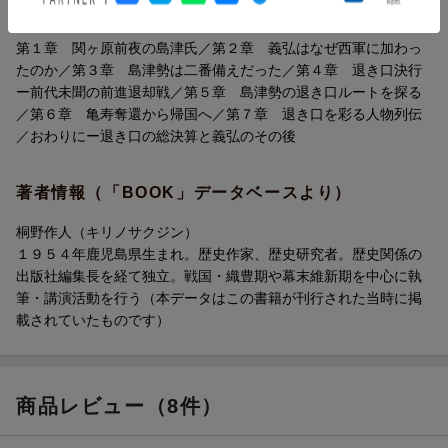
目次（「BOOK」データベースより）
第１章 関ヶ原前夜の島津氏／第２章 義弘はなぜ西軍に加わっ
たのか／第３章 島津勢は二番備えだった／第４章 退き口決行
ー前代未聞の前進退却戦／第５章 島津勢の退き口ルートを探る
／第６章 亀寿奪還から帰国へ／第７章 退き口を彩る人物列伝
／おわりにー退き口の総決算と義弘のその後
著者情報（「BOOK」データベースより）
桐野作人（キリノサクジン）
１９５４年鹿児島県生まれ。歴史作家、歴史研究者。歴史関係の
出版社編集長を経て独立。戦国・織豊期や幕末維新期を中心に執
筆・講演活動を行う（本データはこの書籍が刊行された当時に掲
載されていたものです）
商品レビュー（8件）