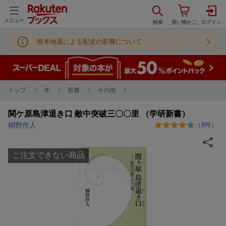
メニュー
熊本地震による配送の影響について
トップ
本
新書
その他
関ケ原島津退き口 敵中突破三〇〇里 （学研新書）
桐野作人
（
8
件）
ご注文できない商品