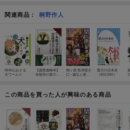
関連商品
：
桐野作人
NHK心おどる
【謝恩価格本】
関ヶ原 島津退き
愛犬の日本史
犬ワールド
本能寺の変の首
口 - 義弘と家康
（950;950）
謀者はだれか -
ー知られざる秘
信長と光秀、そ
史 -
して斎藤利三ー
この商品を買った人が興味のある商品