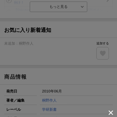
分け！
【Rakuten Fashion×楽天ブックス】条件達成で10万ポイン
ト山分け
【スタンプカード】楽天ポイントもらえる＆抽選で豪華景品
が当たる！
お気に入り新着通知
エントリー＆3,000円以上購入で無料データSIM（3GB/月プ
ラン）が当たる！
未追加：
桐野作人
追加する
楽天モバイル紹介キャンペーンの拡散で300円OFFクーポン
進呈
条件達成で楽天限定・宝塚歌劇 宙組貸切公演ペアチケット
が当たる
商品情報
発売日
2010年06月
著者／編集
桐野作人
レーベル
学研新書