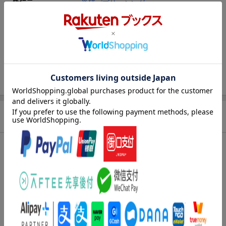
発行元
学研パブリッシング
発売元
Gakken
発行形態
新書
ページ数
286p
ISBN
9784054046016
商品説明
内容紹介（「BOOK」データベースより）
全軍敗走の中、島津義弘軍は故国をめざし、決死の敵中突破を敢
行する。世に言う“島津の退き口”である。義弘が西軍に付き、生存
への執念を見せた裏には、一人の女性の存在があった！残された
兵士の手記から、日本戦史上の快挙の全貌を描く。