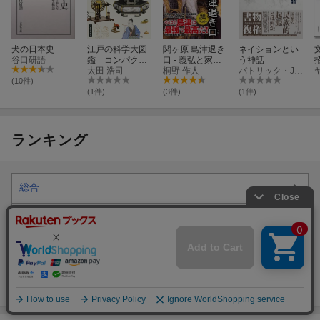
犬の日本史
江戸の科学大図
関ヶ原 島津退き
ネイションとい
谷口研語
鑑 コンパクト
口 - 義弘と家康
う神話
版
太田 浩司
ー知られざる秘
桐野 作人
パトリック・J・ギアリ
史 -
(10件)
(1件)
(3件)
(1件)
ランキング
総合
本
新書
その他