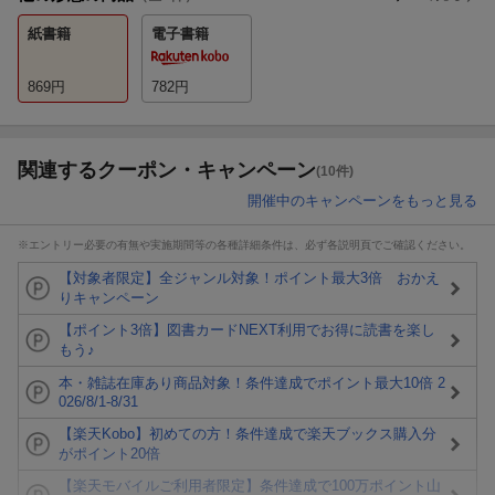
紙書籍
電子書籍
869
円
782
円
関連するクーポン・キャンペーン
(10件)
開催中のキャンペーンをもっと見る
※エントリー必要の有無や実施期間等の各種詳細条件は、必ず各説明頁でご確認ください。
【対象者限定】全ジャンル対象！ポイント最大3倍 おかえ
りキャンペーン
【ポイント3倍】図書カードNEXT利用でお得に読書を楽し
もう♪
本・雑誌在庫あり商品対象！条件達成でポイント最大10倍 2
026/8/1-8/31
【楽天Kobo】初めての方！条件達成で楽天ブックス購入分
がポイント20倍
【楽天モバイルご利用者限定】条件達成で100万ポイント山