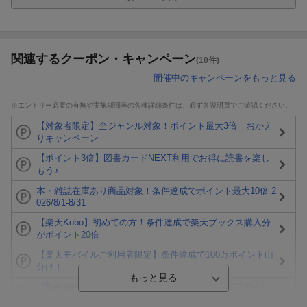
関連するクーポン・キャンペーン
(10件)
開催中のキャンペーンをもっと見る
※エントリー必要の有無や実施期間等の各種詳細条件は、必ず各説明頁でご確認ください。
【対象者限定】全ジャンル対象！ポイント最大3倍 おかえ
りキャンペーン
【ポイント3倍】図書カードNEXT利用でお得に読書を楽し
もう♪
本・雑誌在庫あり商品対象！条件達成でポイント最大10倍 2
026/8/1-8/31
【楽天Kobo】初めての方！条件達成で楽天ブックス購入分
がポイント20倍
【楽天モバイルご利用者限定】条件達成で100万ポイント山
分け！
【Rakuten Fashion×楽天ブックス】条件達成で10万ポイン
ト山分け