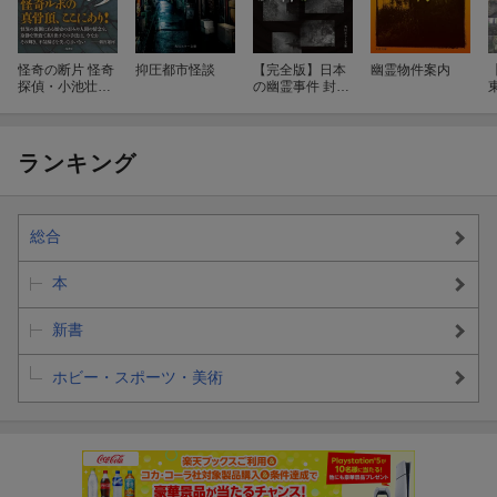
怪奇の断片 怪奇
抑圧都市怪談
【完全版】日本
幽霊物件案内
探偵・小池壮彦
の幽霊事件 封印
ルポルタージュ
された裏歴史
傑作選
ランキング
総合
本
新書
ホビー・スポーツ・美術