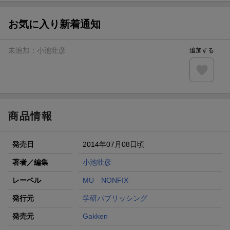
【スタンプカード】楽天ポイントもらえる＆抽選で豪華景品
が当たる！
お気に入り新着通知
エントリー＆3,000円以上購入で無料データSIM（3GB/月プ
ラン）が当たる！
未追加：
小池壮彦
追加する
楽天モバイル紹介キャンペーンの拡散で300円OFFクーポン
進呈
条件達成で楽天限定・宝塚歌劇 宙組貸切公演ペアチケット
が当たる
商品情報
発売日
2014年07月08日頃
著者／編集
小池壮彦
レーベル
MU NONFIX
発行元
学研パブリッシング
発売元
Gakken