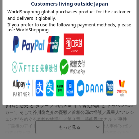
クション」であると言う。この世は「フィクション」で成立して
いる。この世で起こる「怪事件」やさまざまな「事象」「出来
事」の真相や真実は巧妙にコーティングされ、“監禁”されてきた。
監禁された真相や真実には何が隠されているのかーすべては、日
本という国家の本当の姿へと繋がっていく…
目次（「BOOK」データベースより）
第１章 戦慄の事件（「暗い森」-「神戸児童連続殺傷事件」の“不
都合な真実”／死刑執行後の逸話ー「連続幼女誘拐殺人事件」の葬
り去れた真実／冤罪事件「足利事件」の恐怖／“奇妙なキーワー
ド”でリンクする不可解な事件／京都・長岡京「ワラビ採り殺人事
件」の深層）／第２章 不可解な出来事（最凶怪談ー「山の上の
ホテル」の真実／都会のど真ん中に佇む「幽霊屋敷」／「人体消
滅」という“怪奇譚”／羽田空港“祟りの大鳥居”／「道了堂跡」に刻
まれた“悲史”と“タブー”／明治天皇“すり替え伝説”と“ドッペンベル
ガー”、そして芥川龍之介の憂鬱／首相公邸の怪談／異星人“アレシ
ェンカ”をめぐる奇妙な物語）／第３章 芸能界“オカルト”事件
（“最後のアイドル”の死が残した遺産／“同姓同名殺人事件”の怪／
中森明菜が発した「殺人鬼」の名前／“呪われたＣＭ”伝説の正体）