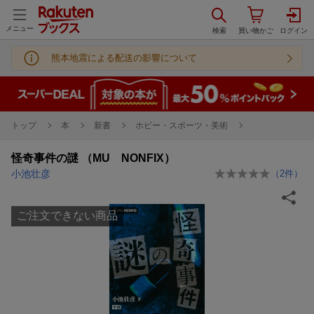
メニュー
熊本地震による配送の影響について
トップ
本
新書
ホビー・スポーツ・美術
怪奇事件の謎 （MU NONFIX）
小池壮彦
（
2
件）
ご注文できない商品