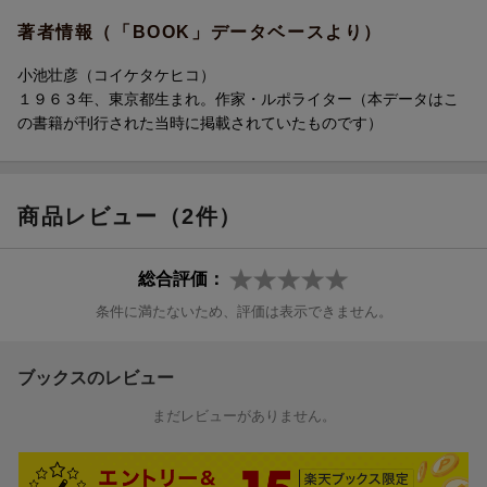
／第４章 奇妙な事件（伊勢神宮参拝という“踏み絵”／写真に写っ
た「無念の少女の霊魂」／水元公園「ロープ殺人事件」と“首なし
著者情報（「BOOK」データベースより）
ライター”伝説／“火”と“死”の因縁に彩られた「ホテルニュージャ
パン」／大阪・熊取町で起きた日本版「ツイン・ピークス」の仄
小池壮彦（コイケタケヒコ）
暗い背景）／第５章 日本という国家の正体（“天皇晴れ”という奇
１９６３年、東京都生まれ。作家・ルポライター（本データはこ
跡／「原爆」という最大の謎にして最大の禁忌／日本版“ファラオ
の書籍が刊行された当時に掲載されていたものです）
の呪い”-高松塚古墳発掘関係者“５人怪死”事件：「火葬」の意向を
示された天皇陛下のご真意／恐ろしい“核ゲーム”エンディング／日
本の宿命、そして終焉）
商品レビュー（2件）
総合評価：
条件に満たないため、評価は表示できません。
ブックスのレビュー
まだレビューがありません。