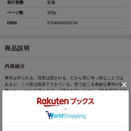
発行形態
新書
ページ数
309p
ISBN
9784054060234
商品説明
内容紹介
事件は作られる。現実は隠される。だから実に奇っ怪なことでは
あるが、この世は怪談でできている。世で起こる奇妙な事件の背
後には、いかなる謎とタブーが隠されているのか。“怪奇探偵”小池
壮彦が、さまざまな怪事件の謎をひもとく。
内容紹介（「BOOK」データベースより）
事実は小説よりも奇なりーだが、ある人物は、その事実が「フィ