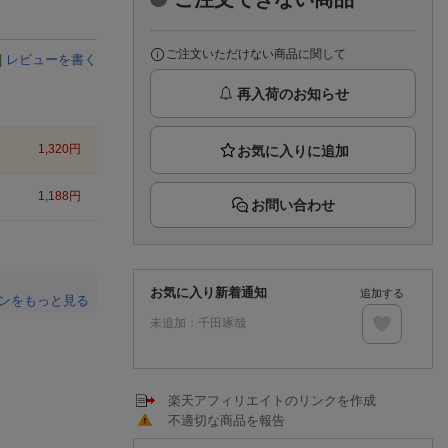
楽天チケット
エンタメニュース
推し楽
ご注文いただけない商品に関して
|
レビューを書く
再入荷のお知らせ
1,320
円
1,188
円
お問い合わせ
お気に入り新着通知
追加する
ンをもっと見る
未追加：
千田琢哉
。
楽天アフィリエイトのリンクを作成
不適切な商品を報告