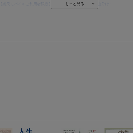
【楽天モバイルご利用者限定】条件達成で100万ポイント山分け！
【Rakuten Fashion×楽天ブックス】条件達成で10万ポイント山分け
【スタンプカード】楽天ポイントもらえる＆抽選で豪華景品が当たる！
楽天モバイル紹介キャンペーンの拡散で300円OFFクーポン進呈
条件達成で楽天限定・宝塚歌劇 宙組貸切公演ペアチケットが当たる
エントリー＆条件達成で『鬼滅の刃』オリジナルきんちゃく袋が当たる！