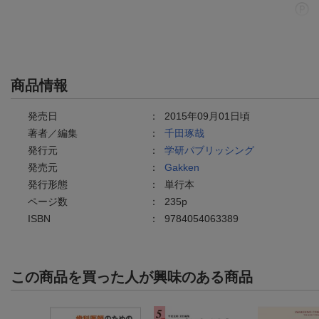
商品情報
発売日
：
2015年09月01日頃
著者／編集
：
千田琢哉
発行元
：
学研パブリッシング
発売元
：
Gakken
発行形態
：
単行本
ページ数
：
235p
ISBN
：
9784054063389
この商品を買った人が興味のある商品