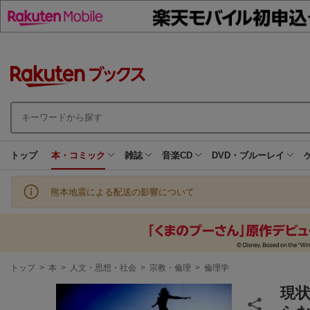
トップ
本・コミック
雑誌
音楽CD
DVD・ブルーレイ
熊本地震による配送の影響について
現
トップ
>
本
>
人文・思想・社会
>
宗教・倫理
>
倫理学
在
地
現