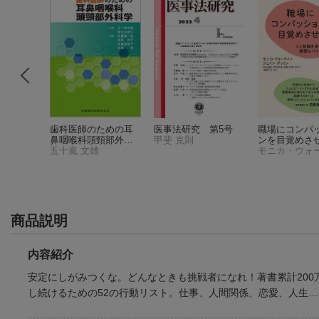
気
歯科医師のための耳
医事法研究 第5号
職場にコンパ
鼻咽喉科頭頸部外科
甲斐 克則
ンを目覚めさ
学
五十嵐 文雄
982件)
商品説明
内容紹介
安定にしがみつくな。どんなときも挑戦者になれ！著書累計200
し続けるための52の行動リスト。仕事、人間関係、恋愛、人生