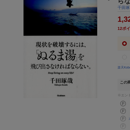
ら
千田琢
1,3
12
ポ
楽天Ko
この
※エン