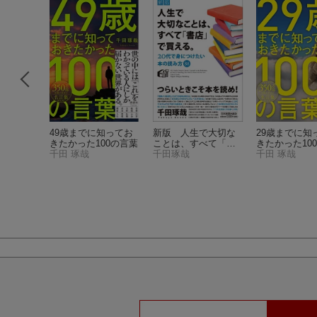
は、「好
49歳までに知ってお
新版 人生で大切な
29歳までに知
決めろ！
きたかった100の言葉
ことは、すべて「書
きたかった10
千田 琢哉
店」で買える。
千田琢哉
千田 琢哉