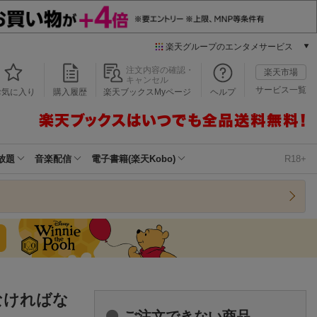
楽天グループのエンタメサービス
本/ゲーム/CD/DVD
注文内容の確認・
楽天市場
キャンセル
楽天ブックス
サービス一覧
お気に入り
購入履歴
楽天ブックスMyページ
ヘルプ
電子書籍
楽天Kobo
雑誌読み放題
楽天マガジン
放題
音楽配信
電子書籍(楽天Kobo)
R18+
音楽配信
楽天ミュージック
動画配信
楽天TV
動画配信ガイド
Rakuten PLAY
無料テレビ
Rチャンネル
なければな
チケット
ご注文できない商品