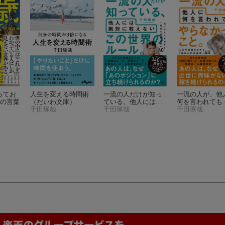
ってお
人生を変える時間術
一流の人だけが知っ
一流の人が、他
0の言葉
（だいわ文庫）
ている、他人には絶
何を言われても
千田琢哉
対に教えない この世
千田琢哉
なかったこと。
千田琢哉
界のルール。