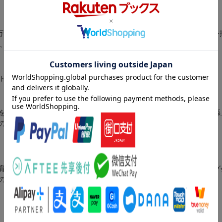
万部を突破した20代のカリスマ・千田琢哉が贈る「予定調和」の日常を
…、最近たるんできたなと思ったら読む本！
ト。
を飛び出す。／３ 「意識」のぬるま湯を飛び出す。／４ 「人間関係
のぬるま湯を飛び出す。
育学部教育学科卒。日系損害保険会社本部、大手経営コンサルティング
のです）