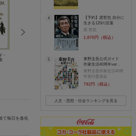
【予約】渡哲也 自分に
4
生きる120の言葉
渡 哲也
1,870円（税込）
ギ・
THINK SCIENTIFIC T
カーネギー自伝
平静の祈り
東野圭吾公式ガイド
5
鑑
OOTH PREPARATIO
アンドリュー・カーネギー
Elizabeth Sifton
作家生活40周年ver．
N 頭で削る支台歯形
錦織 淳
(4件)
成
東野圭吾作家生活40周
年実行委員会
792円（税込）
人文・思想・社会ランキングを見る
捨て毎日を進化