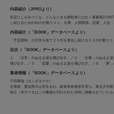
内容紹介（JPROより）
安定にしがみつくな。どんなときも挑戦者になれ！著書累計200
し続けるための52の行動リスト。仕事、人間関係、恋愛、人生
内容紹介（「BOOK」データベースより）
「予定調和」の日常を捨て２０代を進化し続ける５２の行動リス
目次（「BOOK」データベースより）
１ 「日常」のぬるま湯を飛び出す。／２ 「仕事」のぬるま湯
飛び出す。／５ 「恋愛」のぬるま湯を飛び出す。／６ 「夢」
著者情報（「BOOK」データベースより）
千田琢哉（センダタクヤ）
文筆家。愛知県犬山市生まれ、岐阜県各務原市育ち。東北大学教
独立（本データはこの書籍が刊行された当時に掲載されていたも