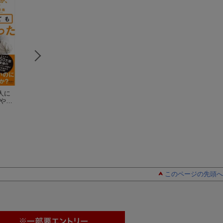
人に
39歳までに知ってお
ハンディ版 マン
成功者は「今を生
 やら
きたかった100の言葉
ガ 人生の勝負は、
る思考」をマスタ
千田 琢哉
朝で決まる。
千田琢哉
している
千田 琢哉
このページの先頭へ