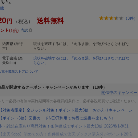
ない。
哉
20
（
3
件）
送料無料
円
（税込）
イント
1倍
内訳
紙書籍
(単行
現状を破壊するには、「ぬるま湯」を飛び出さなければな
本)
らない。
電子書籍
(楽
現状を破壊するには、「ぬるま湯」を飛び出さなければな
天Kobo)
らない。
bo電子書籍ストアについて
商品が関連するクーポン・キャンペーンがあります
（10件）
開催中のキャンペー
トリー必要の有無や実施期間等の各種詳細条件は、必ず各説明頁でご確認ください
【対象者限定】全ジャンル対象！ポイント最大3倍 おかえりキャンペーン
【ポイント3倍】図書カードNEXT利用でお得に読書を楽しもう♪
本・雑誌在庫あり商品対象！条件達成でポイント最大10倍 2026/8/1-8/31
【楽天Kobo】初めての方！条件達成で楽天ブックス購入分がポイント20倍