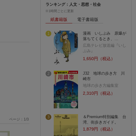
ランキング：人文・思想・社会
※1時間ごとに更新
紙書籍版
電子書籍版
漫画 いしぶみ 原爆が
1
落ちてくるとき、…
広島テレビ放送編『いし
ぶみ』
1,650円（税込）
J32 地球の歩き方 川
2
崎市
地球の歩き方編集室
2,310円（税込）
＆Premium特別編集 台
3
ページ：
1
/
3
湾、街歩きガイド。
1,879円（税込）