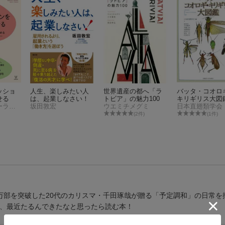
ッショ
人生、楽しみたい人
世界遺産の都へ「ラ
バッタ・コオロ
せる
は、起業しなさい！
トビア」の魅力100
キリギリス大図
モニカ・ウォーライン
坂田敦宏
ウエミチメグミ
日本直翅類学会
(2件)
(1件)
万部を突破した20代のカリスマ・千田琢哉が贈る「予定調和」の日常を
…、最近たるんできたなと思ったら読む本！