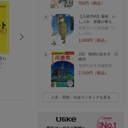
792円（税込）
【入荷予約】漫画 い
4
しぶみ 原爆が落ち…
広島テレビ放送編『い
しぶみ』
1,650円（税込）
J32 地球の歩き方 川
5
変わ
管理栄養士・栄養士
マジビジ8 目つき・
アサーティブ・コ
崎市
心の
になるための臨床栄
顔つき・態度を学
ュニケーション
地球の歩き方編集室
佐藤綾子（パフォーマンス学）
養学実習 食事療養
芦川修貮
べ！！
佐藤 綾子
戸田 久実
実務入門（第11版）
(10件)
(24件)
2,310円（税込）
人文・思想・社会ランキングを見る