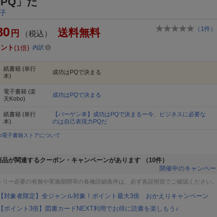
PQ」だ
子
80
（
1
件）
送料無料
円
（税込）
イント
1倍
内訳
紙書籍
(単行
成功はPQで決まる
本)
電子書籍
(楽
成功はPQで決まる
天Kobo)
紙書籍
(単行
【バーゲン本】成功はPQで決まるー今、ビジネスに必要な
本)
のは自己表現力PQだ
bo電子書籍ストアについて
商品が関連するクーポン・キャンペーンがあります
（10件）
開催中のキャンペー
トリー必要の有無や実施期間等の各種詳細条件は、必ず各説明頁でご確認ください
【対象者限定】全ジャンル対象！ポイント最大3倍 おかえりキャンペーン
【ポイント3倍】図書カードNEXT利用でお得に読書を楽しもう♪