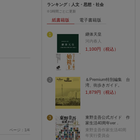
ランキング：人文・思想・社会
※1時間ごとに更新
紙書籍版
電子書籍版
継体天皇
1
河内春人
1,100円（税込）
＆Premium特別編集 台
2
湾、街歩きガイド。
1,879円（税込）
東野圭吾公式ガイド 作
3
家生活40周年ver．
東野圭吾作家生活40周
ページ：
1
/
4
年実行委員会