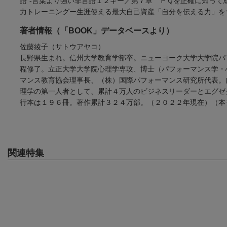
語”-言葉より強い非言語１２キー／第７章 ＰＱを正確に知っ
力トレーニングー生涯使える最大自己資産「自分を伝える力」を
著者情報（「BOOK」データベースより）
佐藤綾子（サトウアヤコ）
長野県生まれ。信州大学教育学部卒。ニューヨーク大学大学院パ
程修了。立正大学大学院心理学専攻、博士（パフォーマンス学・
マンス教育協会理事長、（株）国際パフォーマンス研究所代表。
理学の第一人者として、累計４万人のビジネスリーダーとエグゼ
行本は１９６冊。著作累計３２４万部。（２０２２年現在）（本
関連特集