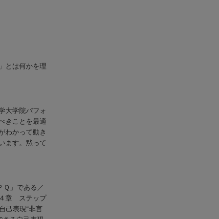
」とは何かを理
学大学院パフォ
べきことを最適
がわかって動き
います。黙って
ＰＱ」である／
４章 ステップ
自己表現“非言