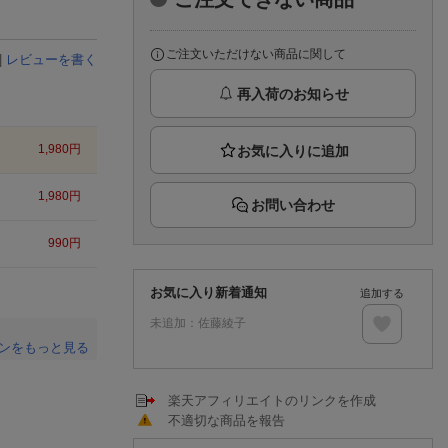
楽天チケット
エンタメニュース
推し楽
ご注文いただけない商品に関して
|
レビューを書く
再入荷のお知らせ
1,980
円
1,980
円
お問い合わせ
990
円
お気に入り新着通知
追加する
未追加：
佐藤綾子
ンをもっと見る
。
楽天アフィリエイトのリンクを作成
不適切な商品を報告