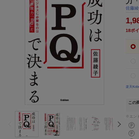
力「
佐藤綾
1,9
18
ポ
楽天Ko
この
※エン