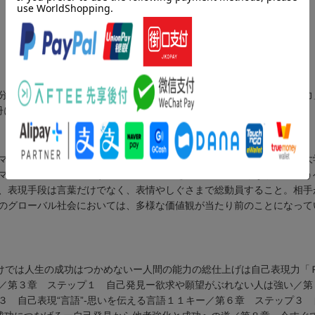
分の真の実力を「表現」できる人こそが成功するのです。「自己表現力
冊に。ビジネスや人間関係で最強の自分へ！
マンス心理学を開始した私と仲間たちが、１９８０年のニューヨーク大
マンス心理学の鉄則です。相手のニーズを正確に読み取りながら、言う
、表現手段は言葉だけでなく、表情やしぐさまで総動員すること。相手
のグローバル社会においては、多様な価値観が当たり前のことになって
けでは人生の成功はつかめないー人間の能力の総仕上げは自己表現力「
／第３章 ステップ１ 自己発見ー欲求や願望がぶれない人は強い／第
 自己表現“言語”-思いを伝える言語１１キー／第６章 ステップ３ 