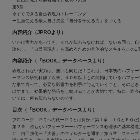
第8章
今すぐできる自己表現力トレーニング
ー生涯使える最大自己資産「自分を伝える力」をつくる
内容紹介（JPROより）
いかに実力があっても、それが伝わらなければ、ないも同じ。自
論化し、「自己表現力」を高めるための具体的なスキルをこの1
内容紹介（「BOOK」データベースより）
表現されない実力は、無いも同じだ！これは、日本初のパフォー
ーマンス研究科修了以来、４０年以上もの間掲げているパフォー
な形で言って、必要な影響力を相手に与えていくこと。そのとき
出すまで、効果的な発信をし続けることが大切です。特に、昨今
いては、何も伝わらないのです。
目次（「BOOK」データベースより）
プロローグ ＰＱへの旅ーＰＱとは何か／第１章 ＩＱとＥＱだ
第２章 誰もがパフォーマーーパフォーマンス心理学の基本構造
２ 自己強化ー「大善」のフィルターを通す／第５章 ステップ３