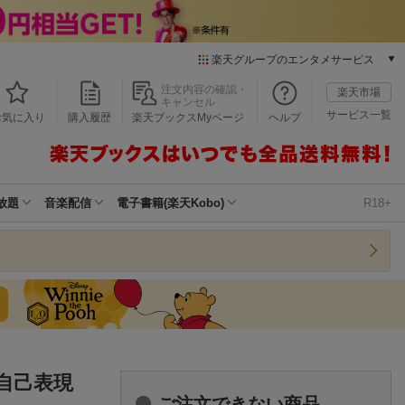
楽天グループのエンタメサービス
本/ゲーム/CD/DVD
注文内容の確認・
楽天市場
キャンセル
楽天ブックス
サービス一覧
お気に入り
購入履歴
楽天ブックスMyページ
ヘルプ
電子書籍
楽天Kobo
雑誌読み放題
楽天マガジン
放題
音楽配信
電子書籍(楽天Kobo)
R18+
音楽配信
楽天ミュージック
動画配信
楽天TV
動画配信ガイド
Rakuten PLAY
無料テレビ
Rチャンネル
自己表現
チケット
ご注文できない商品