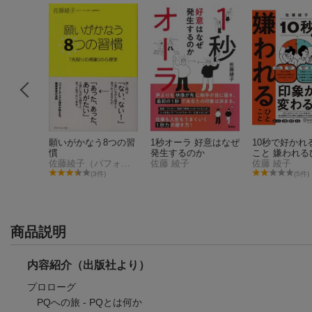
ものがた
願いがかなう8つの習
1秒オーラ 好意はなぜ
10秒で好かれ
慣
発生するのか
こと 嫌われる
テール
佐藤綾子（パフォーマンス学）
佐藤 綾子
と【DL特典 
佐藤 綾子
リスト】
件)
(3件)
(5件)
商品説明
内容紹介（出版社より）
プロローグ
PQへの旅 - PQとは何か