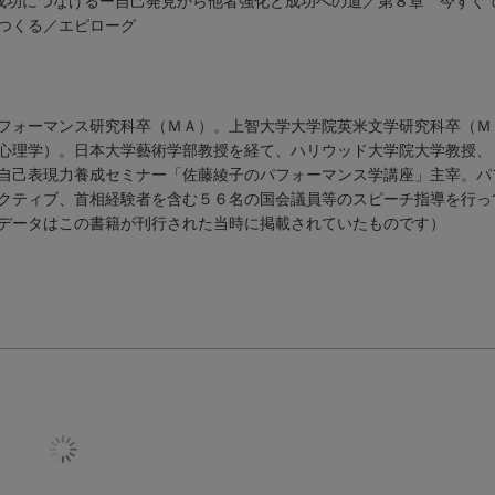
て成功につなげるー自己発見から他者強化と成功への道／第８章 今すぐ
つくる／エピローグ
フォーマンス研究科卒（ＭＡ）。上智大学大学院英米文学研究科卒（Ｍ
心理学）。日本大学藝術学部教授を経て、ハリウッド大学院大学教授、
自己表現力養成セミナー「佐藤綾子のパフォーマンス学講座」主宰。パ
クティブ、首相経験者を含む５６名の国会議員等のスピーチ指導を行っ
データはこの書籍が刊行された当時に掲載されていたものです）