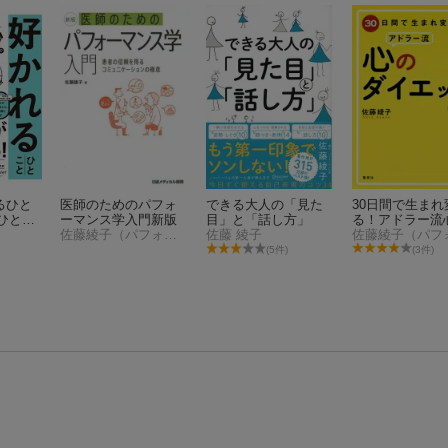
るひと
医師のためのパフォ
できる大人の「見た
30日間で生まれ
ひとこ
ーマンス学入門新版
目」と「話し方」
る！アドラー流
チェック
佐藤綾子（パフォーマンス学）
佐藤 綾子
ダイエット
(5件)
(3件)