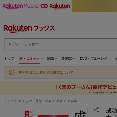
トップ
本・コミック
雑誌
音楽CD
DVD・ブルーレイ
熊本地震による配送の影響について
現
トップ
>
本
>
人文・思想・社会
>
社会
>
社会学
在
地
成