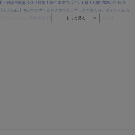
本・雑誌在庫あり商品対象！条件達成でポイント最大10倍 2026/8/1-8/31
【楽天Kobo】初めての方！条件達成で楽天ブックス購入分がポイント20倍
【楽天モバイルご利用者限定】条件達成で100万ポイント山分け！
【Rakuten Fashion×楽天ブックス】条件達成で10万ポイント山分け
【スタンプカード】楽天ポイントもらえる＆抽選で豪華景品が当たる！
エントリー＆3,000円以上購入で無料データSIM（3GB/月プラン）が当たる！
楽天モバイル紹介キャンペーンの拡散で300円OFFクーポン進呈
条件達成で楽天限定・宝塚歌劇 宙組貸切公演ペアチケットが当たる