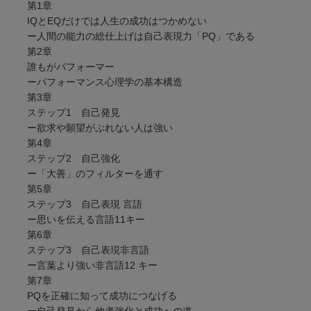
第1章
IQとEQだけでは人生の成功はつかめない
ー人間の能力の総仕上げは自己表現力「PQ」である
第2章
誰もがパフォーマー
ーパフォーマンス心理学の基本構造
第3章
ステップ1 自己発見
ー欲求や願望がぶれない人は強い
第4章
ステップ2 自己強化
ー「大善」のフィルターを通す
第5章
ステップ3 自己表現 言語
ー思いを伝える言語11キー
第6章
ステップ3 自己表現非言語
ー言葉より強い非言語12 キー
第7章
PQを正確に知って成功につなげる
ー自己発見から他者強化と成功への道