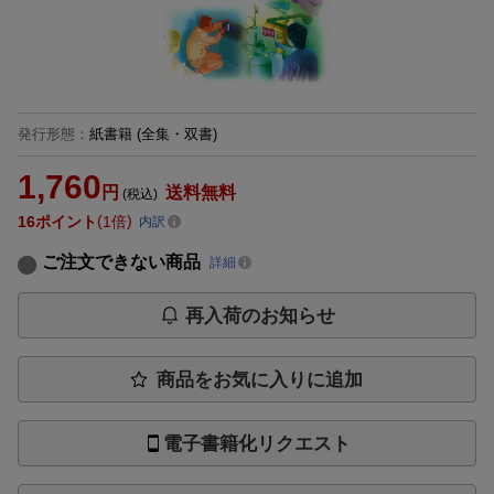
発行形態
：
紙書籍
(全集・双書)
1,760
円
送料無料
(税込)
16
ポイント
1倍
内訳
ご注文できない商品
詳細
再入荷のお知らせ
商品をお気に入りに追加
電子書籍化リクエスト