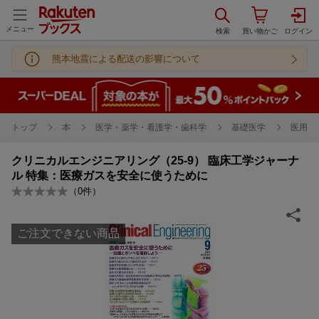
メニュー
熊本地震による配送の影響について
トップ
本
医学・薬学・看護学・歯科学
基礎医学
医用工
クリニカルエンジニアリング（25-9） 臨床工学ジャーナ
ル 特集：医療ガスを安全に使うために
（
0
件）
ご注文できない商品