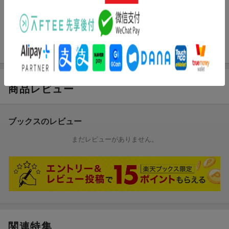
発行形態
全集・双書
ページ数
p855
ISBN
9784780902587
商品レビュー
ブックスのレビュー
まだレビューがありません。
関連特集