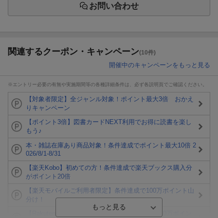
お問い合わせ
関連するクーポン・キャンペーン
(10件)
開催中のキャンペーンをもっと見る
※エントリー必要の有無や実施期間等の各種詳細条件は、必ず各説明頁でご確認ください。
【対象者限定】全ジャンル対象！ポイント最大3倍 おかえ
りキャンペーン
【ポイント3倍】図書カードNEXT利用でお得に読書を楽し
もう♪
本・雑誌在庫あり商品対象！条件達成でポイント最大10倍 2
026/8/1-8/31
【楽天Kobo】初めての方！条件達成で楽天ブックス購入分
がポイント20倍
【楽天モバイルご利用者限定】条件達成で100万ポイント山
分け！
【Rakuten Fashion×楽天ブックス】条件達成で10万ポイン