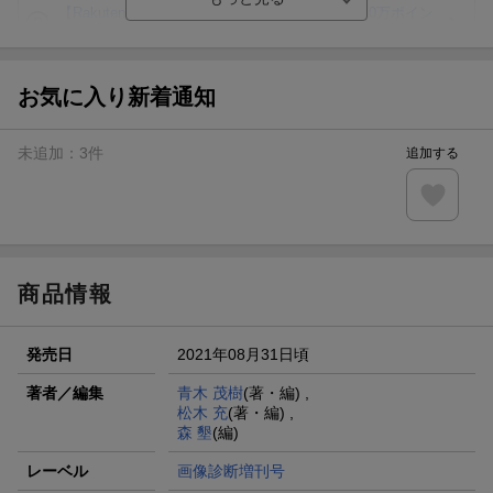
【Rakuten Fashion×楽天ブックス】条件達成で10万ポイン
ト山分け
【スタンプカード】楽天ポイントもらえる＆抽選で豪華景品
が当たる！
お気に入り新着通知
エントリー＆3,000円以上購入で無料データSIM（3GB/月プ
ラン）が当たる！
未追加：
3
件
追加する
楽天モバイル紹介キャンペーンの拡散で300円OFFクーポン
進呈
条件達成で楽天限定・宝塚歌劇 宙組貸切公演ペアチケット
が当たる
商品情報
発売日
2021年08月31日頃
著者／編集
青木 茂樹
(著・編) ,
松木 充
(著・編) ,
森 墾
(編)
レーベル
画像診断増刊号