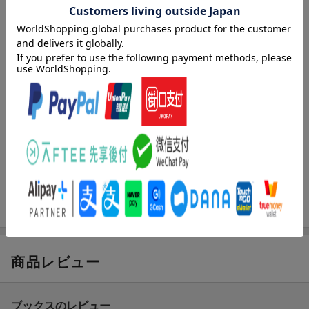
頭部単純ＣＴでどこまでわかるか？ビギナーが知っておくべき解
剖・疾患、所見から迫る鑑別を解説！
目次（「BOOK」データベースより）
第１章 頭部単純ＣＴ-総論（頭部単純ＣＴ読影のために知ってお
くべき技術／見落としのない読影のためにー特に注意してみるべ
きところ ほか）／第２章 頭部単純ＣＴ-所見から迫る鑑別診断
（頭蓋内の高吸収値／脳実質の低吸収値 ほか）／第３章 頭部
単純ＣＴ-疾患別（対応を要する急性・亜急性の重要疾患／その他
のよくみる疾患 ほか）／第４章 頭蓋外の単純ＣＴ（頭蓋底解
剖／側頭骨疾患ミニマムエッセンシャルー頭部単純ＣＴを評価す
る際に留意しておきたい疾患を中心に ほか）
商品レビュー
ブックスのレビュー