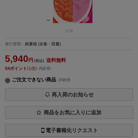
1
/
6
発行形態
：
紙書籍
(全集・双書)
5,940
円
送料無料
(税込)
54
ポイント
1倍
内訳
ご注文できない商品
詳細
再入荷のお知らせ
商品をお気に入りに追加
電子書籍化リクエスト