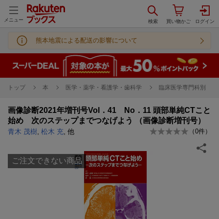
メニュー
熊本地震による配送の影響について
トップ
本
医学・薬学・看護学・歯科学
臨床医学専門科別
画像診断2021年増刊号Vol．41 No．11 頭部単純CTこと
始め 次のステップまでつなげよう （画像診断増刊号）
青木 茂樹
,
松木 充
, 他
（
0
件）
ご注文できない商品