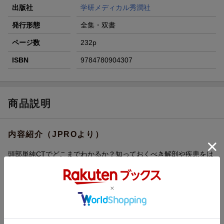
出版社
学研メディカル秀潤社
発行形態
全集・双書
ページ数
232p
ISBN
9784780904307
商品説明
内容紹介（JPROより）
頭部単純CTでどこまでわかるか？知っておくべき解剖や疾患をは
じめ、気をつける・探すべき所見を、エキスパート達がわかりや
すく解説。次のステップとしてMRI撮像や治療を見据えたときの
診断のポイントなど、実践に役立つ知識も満載。
内容紹介（「BOOK」データベースより）