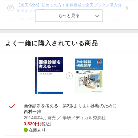
【楽天Kobo】初めての方！条件達成で楽天ブックス購入分
がポイント20倍
【楽天モバイルご利用者限定】条件達成で100万ポイント山
分け！
【Rakuten Fashion×楽天ブックス】条件達成で10万ポイン
ト山分け
よく一緒に購入されている商品
【スタンプカード】楽天ポイントもらえる＆抽選で豪華景品
が当たる！
エントリー＆3,000円以上購入で無料データSIM（3GB/月プ
ラン）が当たる！
楽天モバイル紹介キャンペーンの拡散で300円OFFクーポン
進呈
画像診断を考える 第2版
よりよい診断のために
西村一雅
2014年04月発売
／ 学研メディカル秀潤社
3,520
円
(税込)
在庫あり