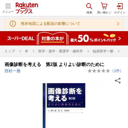
メニュー
熊本地震による配送の影響について
トップ
本
医学・薬学・看護学・歯科学
臨床医学一般
診
画像診断を考える 第2版 よりよい診断のために
西村一雅
（
1
件）