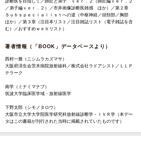
診断医を目指して／師匠と弟子 ｖｅｒ．２（師匠編ｖｅｒ．２
／弟子編ｖｅｒ．２）／市井画像診断医雑感 ほか）／第２章
Ｓｕｂｓｐｅｃｉａｌｉｓｔへの道（中枢神経／頭頚部／胸部
ほか）／第３章（注目本リスト／注目雑誌リスト（電子雑誌を含
む）／おすすめｗｅｂリスト）
著者情報（「BOOK」データベースより）
西村一雅（ニシムラカズマサ）
大阪府済生会茨木病院放射線科／株式会社ラドアシスト／ＬＬＰ
テラーク
南学（ミナミマナブ）
筑波大学臨床医学域・放射線医学
下野太郎（シモノタロウ）
大阪市立大学大学院医学研究科放射線診断学・ＩＶＲ学（本デー
タはこの書籍が刊行された当時に掲載されていたものです）