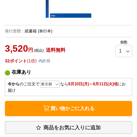
発行形態
：
紙書籍
(単行本)
個数
3,520
円
送料無料
(税込)
32
ポイント
1倍
内訳
在庫あり
今から
のご注文で
なら
8月10日(月)～8月11日(火)頃
にお
届け
買い物かごに入れる
商品をお気に入りに追加