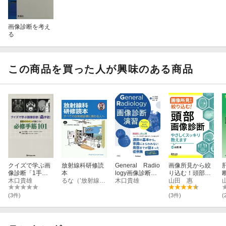
画像診断を考え
る
この商品を買った人が興味のある商品
クイズで学ぶ画
放射線科研修読
General Radio
画像所見から絞
像診断「1手
本
logy画像診断演
り込む！頭部画
詰」 読影のキ
木口貴雄
るな（’放射線科医・画像診断医）
習
木口貴雄
像診断やさしく
山田 惠
ホンが身につく
スッキリ教えま
必修手筋101
す
(3件)
(3件)
(