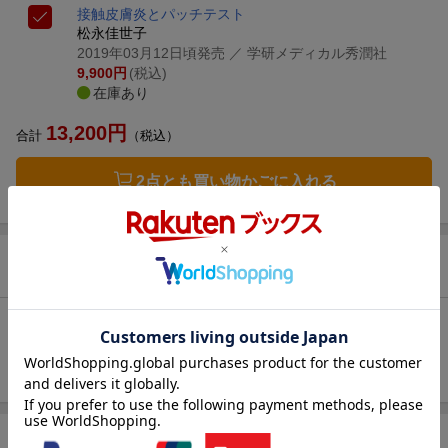
接触皮膚炎とパッチテスト
松永佳世子
2019年03月12日頃発売
／ 学研メディカル秀潤社
9,900
円
(税込)
在庫あり
13,200
円
合計
（税込）
2点とも買い物かごに入れる
お気に入り新着通知
未追加：
松永佳世子
追加する
商品情報