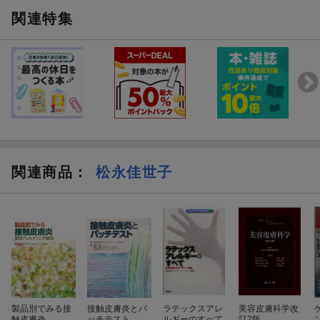
関連特集
関連商品
：
松永佳世子
製品別でみる接
接触皮膚炎とパ
ラテックスアレ
美容皮膚科学改
触皮膚炎
ッチテスト
ルギーのすべて
訂2版