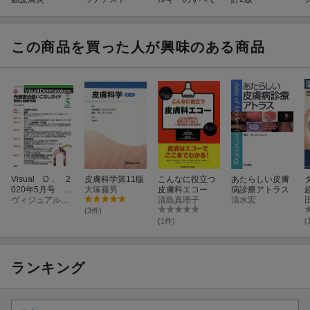
この商品を買った人が興味のある商品
Visual D． 2
皮膚科学第11版
こんなに役立つ
あたらしい皮膚
020年5月号 Vo
大塚藤男
皮膚科エコー
病診療アトラス
l．19 No．5
ヴィジュアルダーマトロジー編集委員会
清島真理子
清水宏
(3件)
(1件)
(
ランキング