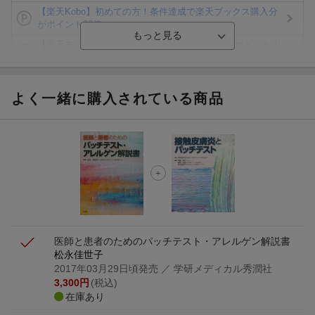
【楽天Kobo】初めての方！条件達成で楽天ブックス購入分
がポイント20倍
【楽天モバイルご利用者限定】条件達成で100万ポイント山
分け！
【Rakuten Fashion×楽天ブックス】条件達成で10万ポイン
ト山分け
よく一緒に購入されている商品
【スタンプカード】楽天ポイントもらえる＆抽選で豪華景品
が当たる！
楽天モバイル紹介キャンペーンの拡散で300円OFFクーポン
進呈
条件達成で楽天限定・宝塚歌劇 宙組貸切公演ペアチケット
が当たる
医師と患者のためのパッチテスト・アレルゲン解説書
松永佳世子
2017年03月29日頃発売
／ 学研メディカル秀潤社
3,300
円
(税込)
在庫あり