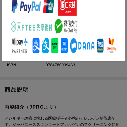
発売日
2017年03月29日頃
著者／編集
松永佳世子
(編)
出版社
学研メディカル秀潤社
発行形態
単行本
ページ数
84p
ISBN
9784780909463
商品説明
内容紹介（JPROより）
アレルギー診療に携わる医療従事者必携のアレルゲン解説書で
す。ジャパニーズスタンダードアレルゲンのスクリーニングに用