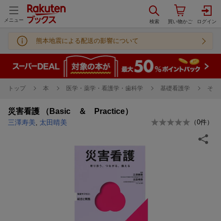
メニュー
熊本地震による配送の影響について
トップ
本
医学・薬学・看護学・歯科学
基礎看護学
その
災害看護 （Basic ＆ Practice）
三澤寿美
,
太田晴美
（
0
件）