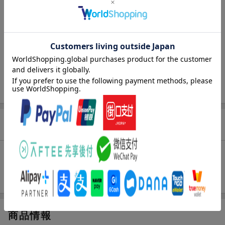
小原 真理子
2019年03月28日頃発売
／ 南山堂
3,080
円
(税込)
在庫あり
5,830
円
合計
（税込）
2点とも買い物かごに入れる
お気に入り新着通知
未追加：
2
件
追加する
商品情報