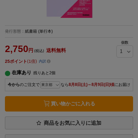
発行形態
：
紙書籍
(単行本)
個数
2,750
円
送料無料
(税込)
25
ポイント
1倍
内訳
在庫あり
残りあと
2
個
今から
のご注文で
なら
8月8日(土)～8月9日(日)頃
にお届け
買い物かごに入れる
商品をお気に入りに追加