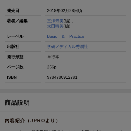
発売日
2018年02月28日頃
著者／編集
三澤寿美
(編) ,
太田晴美
(編)
レーベル
Basic ＆ Practice
出版社
学研メディカル秀潤社
発行形態
単行本
ページ数
256p
ISBN
9784780912791
商品説明
内容紹介（JPROより）