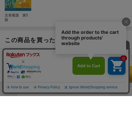
災害看護 第5
版
この商品を買った人が興味のある商品
災害看護
いのちとこころ
災害看護 第5
災害看護学・国
小原 真理子
を救う災害看護
版
際看護学〔新
小原真理子
酒井 明子
訂〕
神崎 初美