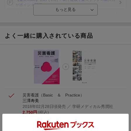
がポイント20倍
【楽天モバイルご利用者限定】条件達成で100万ポイント山
分け！
【Rakuten Fashion×楽天ブックス】条件達成で10万ポイン
ト山分け
よく一緒に購入されている商品
【スタンプカード】楽天ポイントもらえる＆抽選で豪華景品
が当たる！
楽天モバイル紹介キャンペーンの拡散で300円OFFクーポン
進呈
条件達成で楽天限定・宝塚歌劇 宙組貸切公演ペアチケット
が当たる
災害看護
（Basic ＆ Practice）
三澤寿美
2018年02月28日頃発売
／ 学研メディカル秀潤社
2,750
円
(税込)
在庫あり
災害看護
心得ておきたい基本的な知識