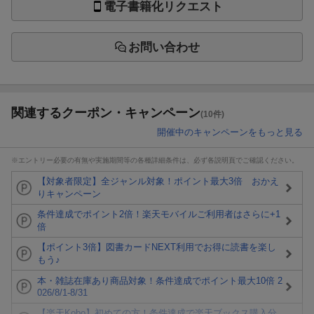
電子書籍化リクエスト
お問い合わせ
関連するクーポン・キャンペーン
(10件)
開催中のキャンペーンをもっと見る
※エントリー必要の有無や実施期間等の各種詳細条件は、必ず各説明頁でご確認ください。
【対象者限定】全ジャンル対象！ポイント最大3倍 おかえ
りキャンペーン
条件達成でポイント2倍！楽天モバイルご利用者はさらに+1
倍
【ポイント3倍】図書カードNEXT利用でお得に読書を楽し
もう♪
本・雑誌在庫あり商品対象！条件達成でポイント最大10倍 2
026/8/1-8/31
【楽天Kobo】初めての方！条件達成で楽天ブックス購入分