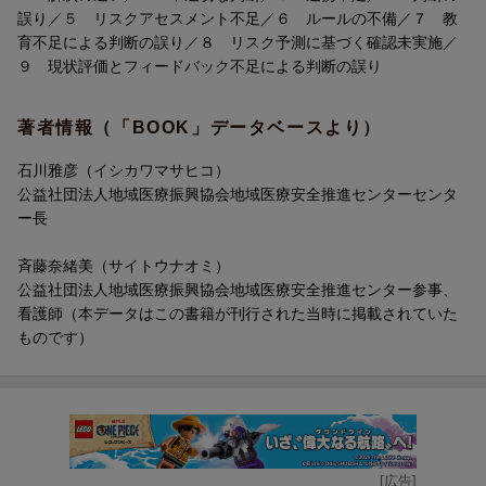
誤り／５ リスクアセスメント不足／６ ルールの不備／７ 教
育不足による判断の誤り／８ リスク予測に基づく確認未実施／
９ 現状評価とフィードバック不足による判断の誤り
著者情報（「BOOK」データベースより）
石川雅彦（イシカワマサヒコ）
公益社団法人地域医療振興協会地域医療安全推進センターセンタ
ー長
斉藤奈緒美（サイトウナオミ）
公益社団法人地域医療振興協会地域医療安全推進センター参事、
看護師（本データはこの書籍が刊行された当時に掲載されていた
ものです）
[広告]