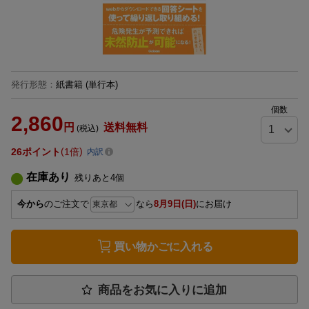
発行形態
：
紙書籍
(単行本)
個数
2,860
円
送料無料
(税込)
26
ポイント
1倍
内訳
在庫あり
残りあと
4
個
今から
のご注文で
なら
8月9日(日)
にお届け
買い物かごに入れる
商品をお気に入りに追加