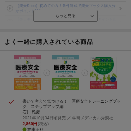
【楽天Kobo】初めての方！条件達成で楽天ブックス購入分
がポイント20倍
【楽天モバイルご利用者限定】条件達成で100万ポイント山
分け！
【Rakuten Fashion×楽天ブックス】条件達成で10万ポイン
ト山分け
よく一緒に購入されている商品
【スタンプカード】楽天ポイントもらえる＆抽選で豪華景品
が当たる！
エントリー＆3,000円以上購入で無料データSIM（3GB/月プ
ラン）が当たる！
楽天モバイル紹介キャンペーンの拡散で300円OFFクーポン
進呈
書いて考えて気づける！ 医療安全トレーニングブッ
ク ステップアップ編
石川 雅彦
2021年10月04日頃発売
／ 学研メディカル秀潤社
2,860
円
(税込)
在庫あり