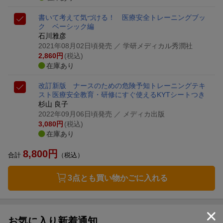
書いて考えて気づける！ 医療安全トレーニングブッ
ク ベーシック編
石川雅彦
2021年08月02日頃発売
／ 学研メディカル秀潤社
2,860
円
(税込)
在庫あり
改訂新版 ナースのための危険予知トレーニングテキ
スト
医療安全教育・研修にすぐ使えるKYTシートつき
杉山 良子
2022年09月06日頃発売
／ メディカ出版
3,080
円
(税込)
在庫あり
8,800
円
合計
（税込）
3点とも買い物かごに入れる
お気に入り新着通知