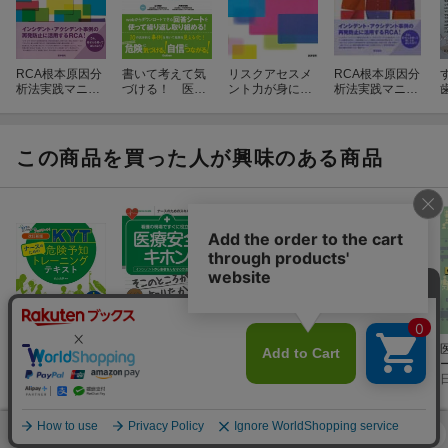
RCA根本原因分
書いて考えて気
リスクアセスメ
RCA根本原因分
析法実践マニュ
づける！ 医療
ント力が身につ
析法実践マニュ
アル第2版
安全トレーニン
く 実践的医療安
アル
グブック ベー
全トレーニング
シック編
この商品を買った人が興味のある商品
改訂新版 ナー
看護の現場です
5日間で学ぶ医
Q&Aでわかる！
スのための危険
ぐに役立つ 医療
療安全超入門
脳卒中片麻痺 歩
予知トレーニン
杉山 良子
安全のキホン
大坪陽子
日本医療マネジメント学会
行トレーニング
中谷 知生
グテキスト
の鉄則
(2件)
(2件)
(3件)