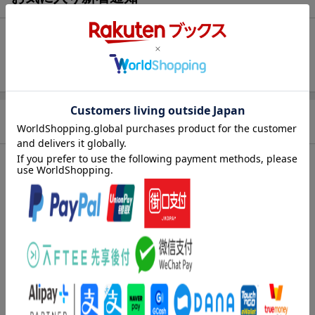
未追加：
2
件
追加する
商品情報
発売日
2021年10月04日頃
著者／編集
石川 雅彦
(著・編) ,
斉藤奈緒美
(著・編)
出版社
学研メディカル秀潤社
発行形態
単行本
ページ数
200p
ISBN
9784780914443