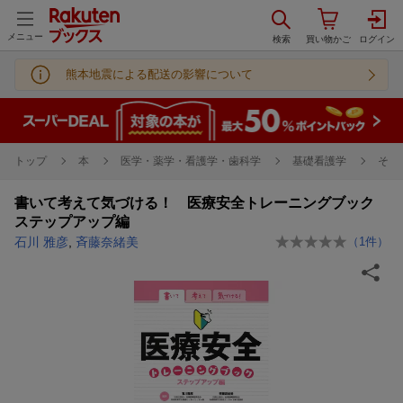
メニュー
熊本地震による配送の影響について
トップ
本
医学・薬学・看護学・歯科学
基礎看護学
その
書いて考えて気づける！ 医療安全トレーニングブック
ステップアップ編
石川 雅彦
,
斉藤奈緒美
（
1
件）