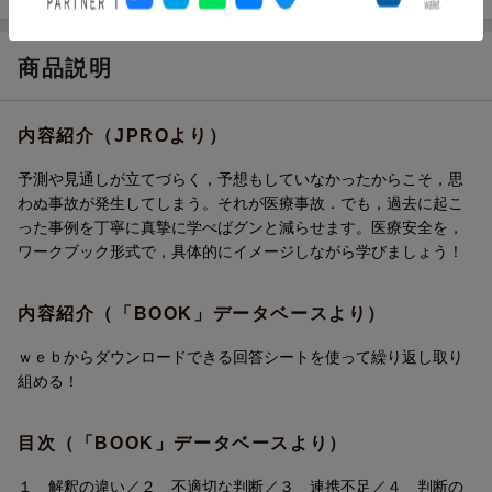
商品説明
内容紹介（JPROより）
予測や見通しが立てづらく，予想もしていなかったからこそ，思
わぬ事故が発生してしまう。それが医療事故．でも，過去に起こ
った事例を丁寧に真摯に学べばグンと減らせます。医療安全を，
ワークブック形式で，具体的にイメージしながら学びましょう！
内容紹介（「BOOK」データベースより）
ｗｅｂからダウンロードできる回答シートを使って繰り返し取り
組める！
目次（「BOOK」データベースより）
１ 解釈の違い／２ 不適切な判断／３ 連携不足／４ 判断の