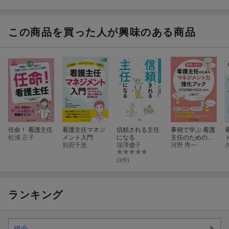
ためのケースス
ズNOTE 改訂
タディ
第3版
この商品を買った人が興味のある商品
任命！ 看護主任
看護主任マネジ
信頼される主任
事例で学ぶ 看護
松浦 正子
メント入門
になる
主任のためのマ
別府千恵
深澤優子
ネジメント力強
河野 秀一
化ブック
(1件)
ランキング
総合