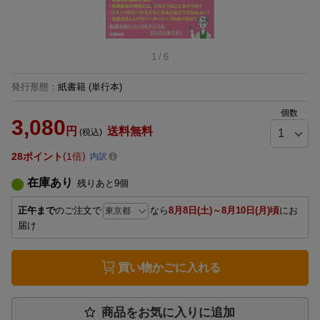
1
/
6
発行形態
：
紙書籍
(単行本)
個数
3,080
円
送料無料
(税込)
28
ポイント
1倍
内訳
在庫あり
残りあと
9
個
正午まで
のご注文で
なら
8月8日(土)～8月10日(月)頃
にお
届け
買い物かごに入れる
商品をお気に入りに追加