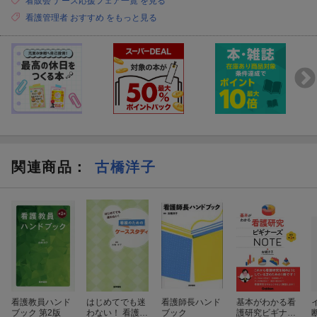
看販会 ナース応援フェア一覧 を見る
看護管理者 おすすめ をもっと見る
XI スタッフの個別性の理解と指導方法
1．発達障害的傾向のある新人看護師は増えている？
2．発達障害的傾向のある人への対応
3．発達障害的傾向のある人と働くときのポイント ほか
XII さまざまなクレーム・トラブル対処のありかた
1．職場のセクシュアルハラスメントの対応
2．さまざまなクレーム・トラブル対処のしかた
3．職場のパワーハラスメント ほか
関連商品
：
古橋洋子
看護教員ハンド
はじめてでも迷
看護師長ハンド
基本がわかる看
ブック 第2版
わない！ 看護の
ブック
護研究ビギナー