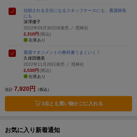
信頼される主任になる
スタッフナースにも、看護師長
にも
深澤優子
2022年09月30日頃発売
／ 照林社
2,310
円
(税込)
在庫あり
看護マネジメントの教科書
うまくいく！
久保田聰美
2022年11月28日発売
／ 照林社
2,530
円
(税込)
在庫あり
7,920
円
合計
（税込）
3点とも買い物かごに入れる
お気に入り新着通知