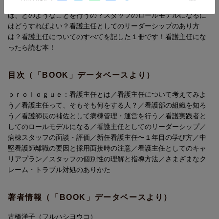
看護主任は何をする人？看護部の組織を知る！看護師長の補佐と
2 看護主任って，そもそも何をする人？
は、どのようなことを行うの？スタッフのロールモデルになるに
1．なぜ看護主任が必要？
はどうすればよい？看護主任としてのリーダーシップのあり方
2．看護主任の立場とその役割は？
は？看護主任についてのすべてを記した１冊です！看護主任にな
3．病院経営の実際を知ろう ほか
ったら読む本！
3 看護部の組織を知ろう
目次（「BOOK」データベースより）
1．看護部の理念と方針，年間計画って？
2．看護部の委員会って？
ｐｒｏｌｏｇｕｅ：看護主任とは／看護主任について考えてみよ
3．看護主任昇格時の立場とその考え方
う／看護主任って、そもそも何をする人？／看護部の組織を知ろ
う／看護師長の補佐として病棟管理・運営を行う／看護実践者と
4 看護師長の補佐として病棟管理・運営を行う
してのロールモデルになる／看護主任としてのリーダーシップ／
1．看護師長のバックアップをいかにするか
病棟スタッフの面談・評価／新任看護主任〜１年目の学び方／中
2．個々のスタッフの個性を知る〜直感力を磨く
堅看護師離職の要因と採用面接時の注意／看護主任としてのキャ
3．看護主任としての役割と行動の実際
リアプラン／スタッフの個別性の理解と指導方法／さまざまなク
レーム・トラブル対処のありかた
5 看護実践者としてのロールモデルになる
1．スタッフへの教育にあたる
著者情報（「BOOK」データベースより）
2．スタッフへのロールモデルの示し方
古橋洋子（フルハシヨウコ）