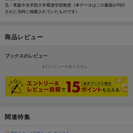
6 看護主任としてのリーダーシップ
元・青森中央学院大学看護学部教授（本データはこの書籍が刊行
1．病棟のスタッフとの関係〜病棟を一つの集団と考える
された当時に掲載されていたものです）
2．病棟の「見えている決まりごと」と「見えない決まりごと」
3．看護主任としてのリーダーシップとは ほか
7 病棟スタッフの面談・評価
商品レビュー
1．面談・評価を行うには，委員会の役割を与える
2．スタッフの役割確定後に定期的な面談
3．受け持ち患者の電子カルテからの評価・監査 ほか
ブックスのレビュー
8 新任看護主任〜1年目の学び方
まだレビューがありません。
9 中堅看護師離職の要因と採用面接時の注意
1．早期離職を引き起こす新卒看護師の要因
2．入職前と入職後のギャップ
3．中途採用（経験者採用）で感じる入職時のギャップ
10 看護主任としてのキャリアプラン
関連特集
1．看護主任としての自己研鑽に努め，能力の向上に励む
2．日本看護協会の資格認定制度
3．特定行為研修制度