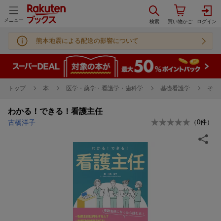
メニュー
熊本地震による配送の影響について
トップ
本
医学・薬学・看護学・歯科学
基礎看護学
その
わかる！できる！看護主任
古橋洋子
（
0
件）