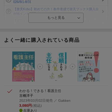
026/8/1-8/31
【楽天Kobo】初めての方！条件達成で楽天ブックス購入分
がポイント20倍
【楽天モバイルご利用者限定】条件達成で100万ポイント山
分け！
【Rakuten Fashion×楽天ブックス】条件達成で10万ポイン
ト山分け
よく一緒に購入されている商品
【スタンプカード】楽天ポイントもらえる＆抽選で豪華景品
が当たる！
エントリー＆3,000円以上購入で無料データSIM（3GB/月プ
ラン）が当たる！
楽天モバイル紹介キャンペーンの拡散で300円OFFクーポン
進呈
わかる！できる！看護主任
古橋洋子
2023年03月02日発売
／ Gakken
3,080
円
(税込)
在庫あり