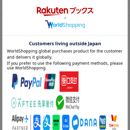
商品説明
内容紹介（JPROより）
★2024年 看護書大賞【アドバンスドナース部門】受賞！★
看販会（看護書販売を考える会）主催の「看販会看護書大賞202
4」において，
本書が「アドバンスドナース部門」出品書籍40点の中から大賞を
受賞しました．
（看販会 看護書大賞結果発表 https：／／kangosho.com/event
s/award2024）
【目次】
prologue：看護主任とは
1 看護主任について考えてみよう
1．“主任”は看護師人生の節目
2．病棟で看護師長の次に頼れる，それが看護主任
内容紹介（「BOOK」データベースより）
3．さまざまな看護主任像