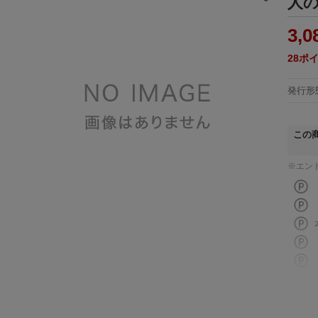
人の
3,0
28
ポ
発行形
この
※エン