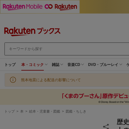
トップ
本・コミック
雑誌
音楽CD
DVD・ブルーレイ
熊本地震による配送の影響について
現
トップ
>
本
>
絵本・児童書・図鑑
>
図鑑・ちしき
在
地
歴