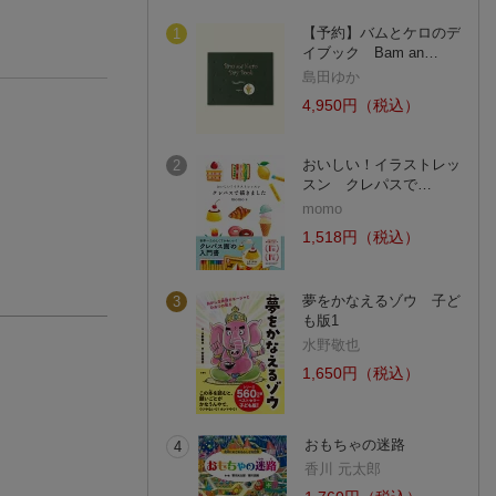
【予約】バムとケロのデ
1
イブック Bam an…
島田ゆか
4,950円（税込）
おいしい！イラストレッ
2
スン クレパスで…
momo
1,518円（税込）
夢をかなえるゾウ 子ど
3
も版1
水野敬也
1,650円（税込）
おもちゃの迷路
4
香川 元太郎