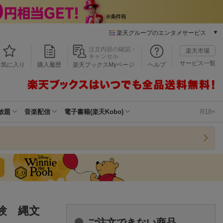
楽天グループのエンタメサービス
本/ゲーム/CD/DVD
注文内容の確認・
楽天市場
キャンセル
楽天ブックス
サービス一覧
お気に入り
購入履歴
楽天ブックスMyページ
ヘルプ
電子書籍
楽天Kobo
雑誌読み放題
楽天マガジン
放題
音楽配信
電子書籍(楽天Kobo)
R18+
音楽配信
楽天ミュージック
動画配信
楽天TV
動画配信ガイド
Rakuten PLAY
無料テレビ
Rチャンネル
験 縄文
チケット
ご注文できない商品