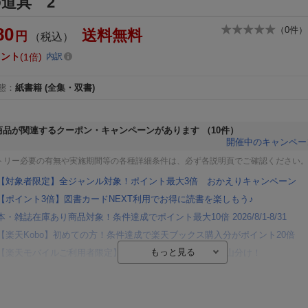
道具 2
80
（
0
件）
送料無料
円
（税込）
イント
1倍
内訳
態
：
紙書籍
(全集・双書)
商品が関連するクーポン・キャンペーンがあります
（10件）
開催中のキャンペー
トリー必要の有無や実施期間等の各種詳細条件は、必ず各説明頁でご確認ください
【対象者限定】全ジャンル対象！ポイント最大3倍 おかえりキャンペーン
【ポイント3倍】図書カードNEXT利用でお得に読書を楽しもう♪
本・雑誌在庫あり商品対象！条件達成でポイント最大10倍 2026/8/1-8/31
【楽天Kobo】初めての方！条件達成で楽天ブックス購入分がポイント20倍
【楽天モバイルご利用者限定】条件達成で100万ポイント山分け！
【Rakuten Fashion×楽天ブックス】条件達成で10万ポイント山分け
【スタンプカード】楽天ポイントもらえる＆抽選で豪華景品が当たる！
エントリー＆3,000円以上購入で無料データSIM（3GB/月プラン）が当たる！